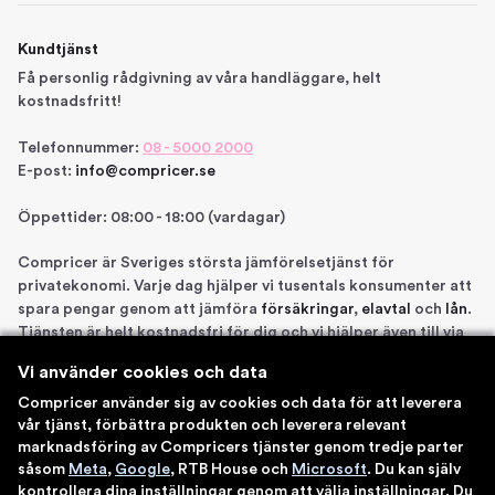
Kundtjänst
Få personlig rådgivning av våra handläggare, helt
kostnadsfritt!
Telefonnummer:
08 - 5000 2000
E-post:
info@compricer.se
Öppettider: 08:00 - 18:00 (vardagar)
Compricer är Sveriges största jämförelsetjänst för
privatekonomi. Varje dag hjälper vi tusentals konsumenter att
spara pengar genom att jämföra
försäkringar
,
elavtal
och
lån
.
Tjänsten är helt kostnadsfri för dig och vi hjälper även till via
telefon om du önskar. Vi är registrerade som
Vi använder cookies och data
försäkringsdistributör hos Bolagsverket samt står under
Finansinspektionens tillsyn. Åtta gånger har vi blivit utsedda
Compricer använder sig av cookies och data för att leverera
vår tjänst, förbättra produkten och leverera relevant
till en av Sveriges 100 bästa sajter av IDG. Du kan känna dig
marknadsföring av Compricers tjänster genom tredje parter
trygg med att använda våra tjänster.
såsom
Meta
,
Google
, RTB House och
Microsoft
. Du kan själv
kontrollera dina inställningar genom att välja inställningar. Du