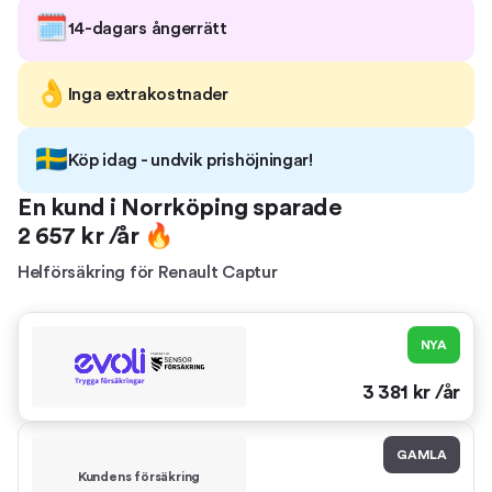
🗓️
14-dagars ångerrätt
👌
Inga extrakostnader
🇸🇪
Köp idag - undvik prishöjningar!
En kund i
Norrköping
sparade
2 657
kr /år 🔥
Helförsäkring
för
Renault Captur
NYA
3 381
kr /år
GAMLA
Kundens försäkring