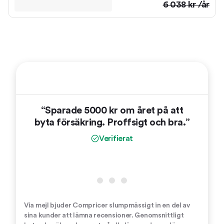
6 038
kr /år
“Sparade 5000 kr om året på att
“Tre
byta försäkring. Proffsigt och bra.”
vinnla
oc
Verifierat
Via mejl bjuder Compricer slumpmässigt in en del av
sina kunder att lämna recensioner. Genomsnittligt