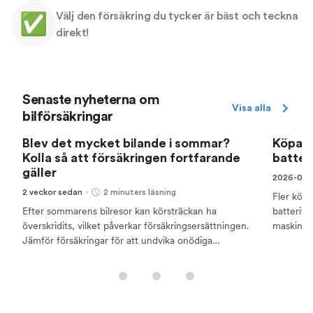
Välj den försäkring du tycker är bäst och teckna
✅
direkt!
Senaste nyheterna om
Visa alla
bilförsäkringar
Blev det mycket bilande i sommar?
Köpa b
Kolla så att försäkringen fortfarande
batter
gäller
2026-06-
2 veckor sedan
2 minuters läsning
Fler köp
Efter sommarens bilresor kan körsträckan ha
batteriför
överskridits, vilket påverkar försäkringsersättningen.
maskinska
Jämför försäkringar för att undvika onödiga
och skill
kostnader.