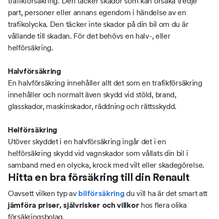
trafikförsäkring. Den täcker skador som kan orsaka tredje
part, personer eller annans egendom i händelse av en
trafikolycka. Den täcker inte skador på din bil om du är
vållande till skadan. För det behövs en halv-, eller
helförsäkring.
Halvförsäkring
En halvförsäkring innehåller allt det som en trafikförsäkring
innehåller och normalt även skydd vid stöld, brand,
glasskador, maskinskador, räddning och rättsskydd.
Helförsäkring
Utöver skyddet i en halvförsäkring ingår det i en
helförsäkring skydd vid vagnskador som vållats din bil i
samband med en olycka, krock med vilt eller skadegörelse.
Hitta en bra försäkring till din Renault
Oavsett vilken typ av
du vill ha är det smart att
bilförsäkring
hos flera olika
jämföra priser, självrisker och villkor
försäkringsbolag.