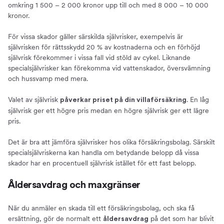
omkring 1 500 – 2 000 kronor upp till och med 8 000 – 10 000
kronor.
För vissa skador gäller särskilda självrisker, exempelvis är
självrisken för rättsskydd 20 % av kostnaderna och en förhöjd
självrisk förekommer i vissa fall vid stöld av cykel. Liknande
specialsjälvrisker kan förekomma vid vattenskador, översvämning
och hussvamp med mera.
Valet av självrisk
. En låg
påverkar priset på din villaförsäkring
självrisk ger ett högre pris medan en högre självrisk ger ett lägre
pris.
Det är bra att jämföra självrisker hos olika försäkringsbolag. Särskilt
specialsjälvriskerna kan handla om betydande belopp då vissa
skador har en procentuell självrisk istället för ett fast belopp.
Åldersavdrag och maxgränser
När du anmäler en skada till ett försäkringsbolag, och ska få
ersättning, gör de normalt ett
på det som har blivit
åldersavdrag