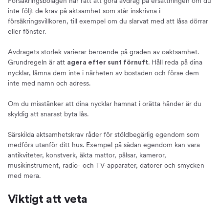
Försäkringsbolagen har rätt att göra avdrag på ersättningen om du
inte följt de krav på aktsamhet som står inskrivna i
försäkringsvillkoren, till exempel om du slarvat med att låsa dörrar
eller fönster.
Avdragets storlek varierar beroende på graden av oaktsamhet.
Grundregeln är att
. Håll reda på dina
agera efter sunt förnuft
nycklar, lämna dem inte i närheten av bostaden och förse dem
inte med namn och adress.
Om du misstänker att dina nycklar hamnat i orätta händer är du
skyldig att snarast byta lås.
Särskilda aktsamhetskrav råder för stöldbegärlig egendom som
medförs utanför ditt hus. Exempel på sådan egendom kan vara
antikviteter, konstverk, äkta mattor, pälsar, kameror,
musikinstrument, radio- och TV-apparater, datorer och smycken
med mera.
Viktigt att veta