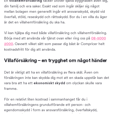
En
täcker utöver själva byggnaden även dig,
villahemförsäkring
din familj och era saker. Exakt vad som ingår skiljer sig något
mellan bolagen men generellt ingår ett ansvarsskydd, skydd vid
överfall, stöld, reseskydd och rättsskydd. Bor du i en villa du äger
är det en villahemförsäkring du ska ha.
Vi kan hjälpa dig med både villaförsäkring och villahemförsäkring.
Börja med att använda vår tjänst ovan eller ring oss på
08-5000
. Oavsett vilket sätt som passar dig bäst är Compricer helt
2000
kostnadsfritt för dig att använda.
Villaförsäkring – en trygghet om något händer
Det är viktigt att ha en villaförsäkring av flera skäl. Även om
försäkringen inte kan skydda dig mot att en skada uppstår kan det
vara bra att ha ett
om olyckan skulle vara
ekonomiskt skydd
framme.
För en relativt liten kostnad i sammanhanget får du i
villahemförsäkringens grundutförande ett person- och
egendomsskydd i form av ansvarsförsäkring, överfallskydd,