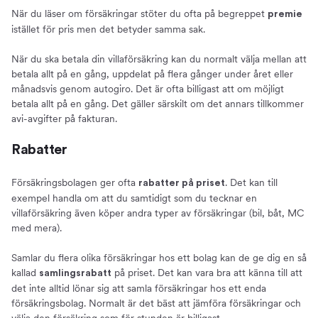
När du läser om försäkringar stöter du ofta på begreppet
premie
istället för pris men det betyder samma sak.
När du ska betala din villaförsäkring kan du normalt välja mellan att
betala allt på en gång, uppdelat på flera gånger under året eller
månadsvis genom autogiro. Det är ofta billigast att om möjligt
betala allt på en gång. Det gäller särskilt om det annars tillkommer
avi-avgifter på fakturan.
Rabatter
Försäkringsbolagen ger ofta
. Det kan till
rabatter på priset
exempel handla om att du samtidigt som du tecknar en
villaförsäkring även köper andra typer av försäkringar (bil, båt, MC
med mera).
Samlar du flera olika försäkringar hos ett bolag kan de ge dig en så
kallad
på priset. Det kan vara bra att känna till att
samlingsrabatt
det inte alltid lönar sig att samla försäkringar hos ett enda
försäkringsbolag. Normalt är det bäst att jämföra försäkringar och