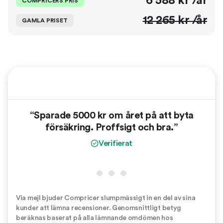
6 588
kr /år
COMPRICERS PRIS
12 265
kr /år
GAMLA PRISET
“Sparade 5000 kr om året på att byta
“
försäkring. Proffsigt och bra.”
vinn
er
Verifierat
Via mejl bjuder Compricer slumpmässigt in en del av sina
kunder att lämna recensioner. Genomsnittligt betyg
beräknas baserat på alla lämnande omdömen hos