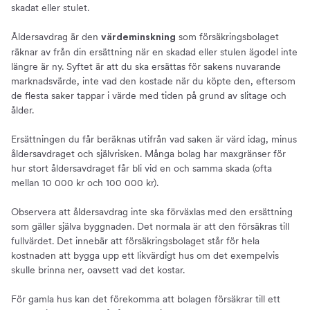
skadat eller stulet.
Åldersavdrag är den
som försäkringsbolaget
värdeminskning
räknar av från din ersättning när en skadad eller stulen ägodel inte
längre är ny. Syftet är att du ska ersättas för sakens nuvarande
marknadsvärde, inte vad den kostade när du köpte den, eftersom
de flesta saker tappar i värde med tiden på grund av slitage och
ålder.
Ersättningen du får beräknas utifrån vad saken är värd idag, minus
åldersavdraget och självrisken. Många bolag har maxgränser för
hur stort åldersavdraget får bli vid en och samma skada (ofta
mellan 10 000 kr och 100 000 kr).
Observera att åldersavdrag inte ska förväxlas med den ersättning
som gäller själva byggnaden. Det normala är att den försäkras till
fullvärdet. Det innebär att försäkringsbolaget står för hela
kostnaden att bygga upp ett likvärdigt hus om det exempelvis
skulle brinna ner, oavsett vad det kostar.
För gamla hus kan det förekomma att bolagen försäkrar till ett