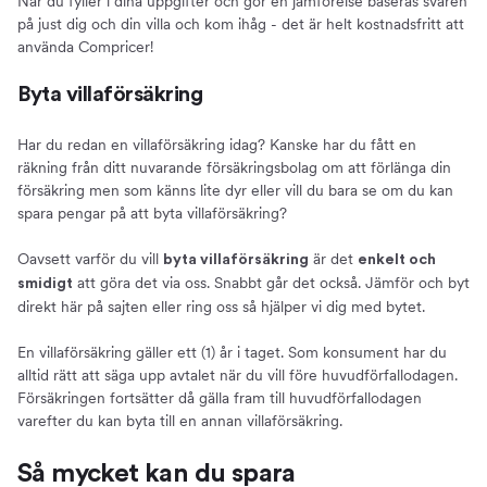
När du fyller i dina uppgifter och gör en jämförelse baseras svaren
på just dig och din villa och kom ihåg - det är helt kostnadsfritt att
använda Compricer!
Byta villaförsäkring
Har du redan en villaförsäkring idag? Kanske har du fått en
räkning från ditt nuvarande försäkringsbolag om att förlänga din
försäkring men som känns lite dyr eller vill du bara se om du kan
spara pengar på att byta villaförsäkring?
Oavsett varför du vill
är det
byta villaförsäkring
enkelt och
att göra det via oss. Snabbt går det också. Jämför och byt
smidigt
direkt här på sajten eller ring oss så hjälper vi dig med bytet.
En villaförsäkring gäller ett (1) år i taget. Som konsument har du
alltid rätt att säga upp avtalet när du vill före huvudförfallodagen.
Försäkringen fortsätter då gälla fram till huvudförfallodagen
varefter du kan byta till en annan villaförsäkring.
Så mycket kan du spara