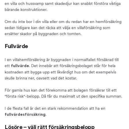
en villa och hussvamp samt skadedjur kan snabbt förstöra viktiga
bärande konstruktioner.
Om du inte bor i din villa eller om du redan har en hemförsäkring
sedan tidigare kan det räcka att välja en villaförsäkring som
ersätter skador på byggnaden och tomten.
Fullvärde
I en villahemförsäkring är byggnaden i normalfallet försäkrad till
ett
. Det innebär att försäkringsbolaget står för hela
fullvärde
kostnaden att bygga upp ett likvärdigt hus om det exempelvis
skulle brinna ner, oavsett vad det kostar.
För gamla hus kan det förekomma att bolagen försäkrar till ett
"första risk"-belopp. Då får du maximalt ut den specifika summan.
I de flesta fall är det en stark rekommendation att ha en
.
fullvärdesförsäkring
Lösöre – välj rätt försäkringsbelopp