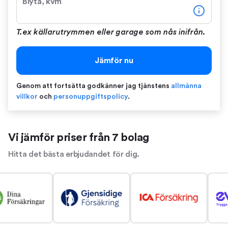
Biyta, kvm
T.ex källarutrymmen eller garage som nås inifrån.
Jämför nu
Genom att fortsätta godkänner jag tjänstens
allmänna
villkor
och
personuppgiftspolicy
.
Vi jämför priser från 7 bolag
Hitta det bästa erbjudandet för dig.