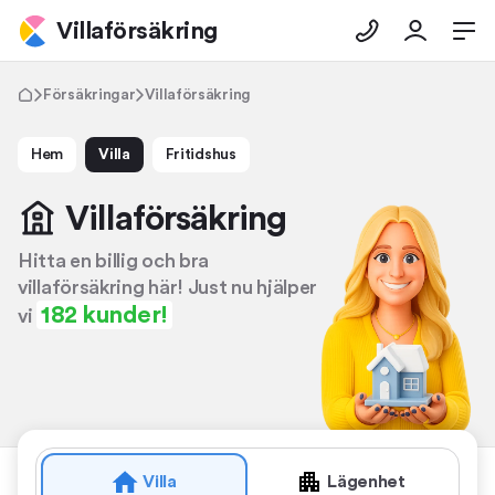
Villaförsäkring
Försäkringar
Villaförsäkring
Hem
Villa
Fritidshus
Villa­försäkring
Hitta en billig och bra
villaförsäkring här! Just nu hjälper
182 kunder!
vi
Villa
Lägenhet