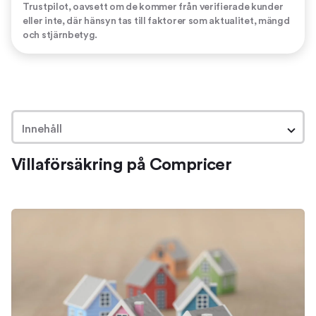
Trustpilot, oavsett om de kommer från verifierade kunder
eller inte, där hänsyn tas till faktorer som aktualitet, mängd
och stjärnbetyg.
Innehåll
Villaförsäkring på Compricer
Villaförsäkring på Compricer
Om villaförsäkringar
Skillnaden mellan villaförsäkring och
villahemförsäkring
Villaförsäkring – en trygghet om något händer
Så hjälper vi dig hitta en bra villaförsäkring
Jämför villaförsäkringar
Så kan vi hjälpa dig