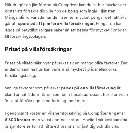
När du gör en jämförelse på Compricer kan du se hur mycket det
kostar att försäkra din villa hos de bolag som ingår i tjänsten.
Många blir förvånade när de inser hur mycket pengar det faktiskt
går att
. Pengar du kan
spara på att jämföra villaförsäkringar
lägga på betydligt roligare saker än att betala för mycket i onödan
till försäkringsbolagen.
Priset på villaförsäkringar
Priset på villaförsäkringar påverkas av en mängd olika faktorer. Det
är därför samma hus kan variera så mycket i pris mellan olika
försäkringsbolag.
Vanliga faktorer som påverkar
är
priset på en villaförsäkring
bland annat åldern för de som bor i huset, adressen, hur stor villan
är samt försäkringens omfattning med mera.
I genomsnitt kostar en villahemförsäkring på Compricer
ungefär
men variationerna är stora. Använd vår kostnadsfria
6 300 kronor
prisjämförelse för att hitta ett bra pris för just dig och din villa.