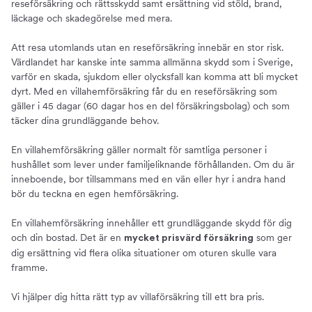
reseförsäkring och rättsskydd samt ersättning vid stöld, brand,
läckage och skadegörelse med mera.
Att resa utomlands utan en reseförsäkring innebär en stor risk.
Värdlandet har kanske inte samma allmänna skydd som i Sverige,
varför en skada, sjukdom eller olycksfall kan komma att bli mycket
dyrt. Med en villahemförsäkring får du en reseförsäkring som
gäller i 45 dagar (60 dagar hos en del försäkringsbolag) och som
täcker dina grundläggande behov.
En villahemförsäkring gäller normalt för samtliga personer i
hushållet som lever under familjeliknande förhållanden. Om du är
inneboende, bor tillsammans med en vän eller hyr i andra hand
bör du teckna en egen hemförsäkring.
En villahemförsäkring innehåller ett grundläggande skydd för dig
och din bostad. Det är en
som ger
mycket prisvärd försäkring
dig ersättning vid flera olika situationer om oturen skulle vara
framme.
Vi hjälper dig hitta rätt typ av villaförsäkring till ett bra pris.