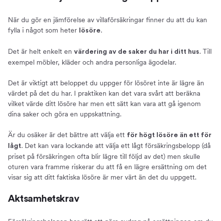
När du gör en jämförelse av villaförsäkringar finner du att du kan
fylla i något som heter
.
lösöre
Det är helt enkelt en
. Till
värdering av de saker du har i ditt hus
exempel möbler, kläder och andra personliga ägodelar.
Det är viktigt att beloppet du uppger för lösöret inte är lägre än
värdet på det du har. I praktiken kan det vara svårt att beräkna
vilket värde ditt lösöre har men ett sätt kan vara att gå igenom
dina saker och göra en uppskattning.
Är du osäker är det bättre att välja ett
för högt lösöre än ett för
. Det kan vara lockande att välja ett lågt försäkringsbelopp (då
lågt
priset på försäkringen ofta blir lägre till följd av det) men skulle
oturen vara framme riskerar du att få en lägre ersättning om det
visar sig att ditt faktiska lösöre är mer värt än det du uppgett.
Aktsamhetskrav