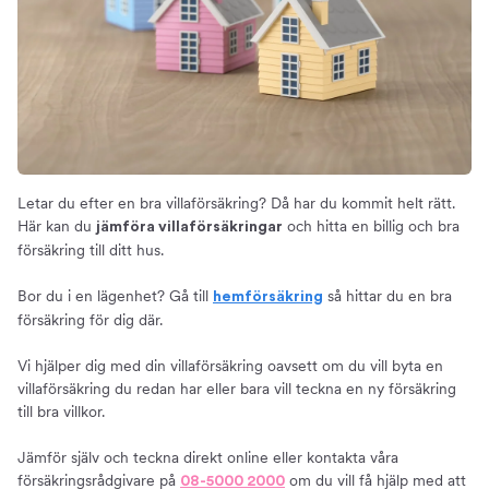
Byta villaförsäkring
Så mycket kan du spara
Hitta billiga villaförsäkringar
Priset på villaförsäkringar
Rabatter
Så får du en billig villaförsäkring
Innehållet i en villaförsäkring
Letar du efter en bra villaförsäkring? Då har du kommit helt rätt.
Villahemförsäkring
Här kan du
och hitta en billig och bra
jämföra villaförsäkringar
försäkring till ditt hus.
Tilläggsförsäkringar
Så väljer du en bra villaförsäkring
Bor du i en lägenhet? Gå till
så hittar du en bra
hemförsäkring
Omfattning
försäkring för dig där.
Fullvärde
Vi hjälper dig med din villaförsäkring oavsett om du vill byta en
Lösöre – välj rätt försäkringsbelopp
villaförsäkring du redan har eller bara vill teckna en ny försäkring
Aktsamhetskrav
till bra villkor.
Viktigt att veta
Jämför själv och teckna direkt online eller kontakta våra
Självrisk
försäkringsrådgivare på
om du vill få hjälp med att
08-5000 2000