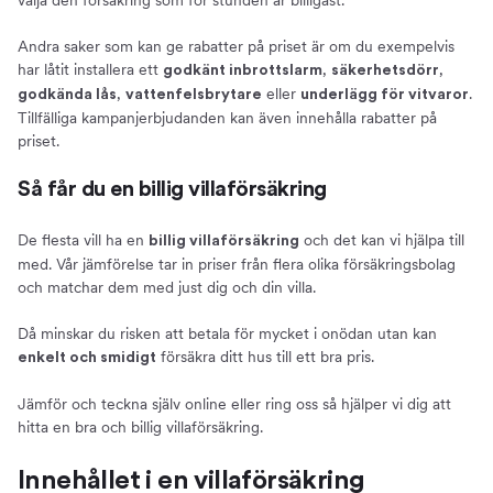
välja den försäkring som för stunden är billigast.
Andra saker som kan ge rabatter på priset är om du exempelvis
har låtit installera ett
,
,
godkänt inbrottslarm
säkerhetsdörr
,
eller
.
godkända lås
vattenfelsbrytare
underlägg för vitvaror
Tillfälliga kampanjerbjudanden kan även innehålla rabatter på
priset.
Så får du en billig villaförsäkring
De flesta vill ha en
och det kan vi hjälpa till
billig villaförsäkring
med. Vår jämförelse tar in priser från flera olika försäkringsbolag
och matchar dem med just dig och din villa.
Då minskar du risken att betala för mycket i onödan utan kan
försäkra ditt hus till ett bra pris.
enkelt och smidigt
Jämför och teckna själv online eller ring oss så hjälper vi dig att
hitta en bra och billig villaförsäkring.
Innehållet i en villaförsäkring