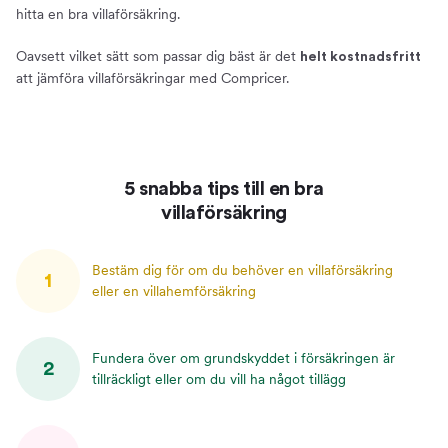
Åldersavdrag och maxgränser
hitta en bra villaförsäkring.
Anmäla skada
Oavsett vilket sätt som passar dig bäst är det
helt kostnadsfritt
Villkor - förköpsinformation och produktfaktablad
att jämföra villaförsäkringar med Compricer.
Om oss
Compricer villaförsäkring
Jämför och teckna villaförsäkring
Prata villaförsäkring med oss
5 snabba tips till en bra
villaförsäkring
Bestäm dig för om du behöver en villaförsäkring
1
eller en villahemförsäkring
Fundera över om grundskyddet i försäkringen är
2
tillräckligt eller om du vill ha något tillägg