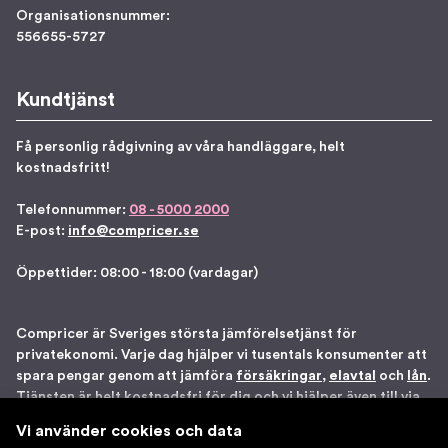
Organisationsnummer:
556655-5727
Kundtjänst
Få personlig rådgivning av våra handläggare, helt
kostnadsfritt!
Telefonnummer:
08 - 5000 2000
E-post:
info@compricer.se
Öppettider: 08:00 - 18:00 (vardagar)
Compricer är Sveriges största jämförelsetjänst för
privatekonomi. Varje dag hjälper vi tusentals konsumenter att
spara pengar genom att jämföra
försäkringar
,
elavtal
och
lån
.
Tjänsten är helt kostnadsfri för dig och vi hjälper även till via
telefon om du önskar. Vi är registrerade som
Vi använder cookies och data
försäkringsdistributör hos Bolagsverket samt står under