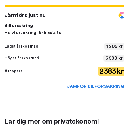
Jämförs just nu
Bilförsäkring
Halvförsäkring, 9-5 Estate
1 205 kr
Lägst årskostnad
3 588 kr
Högst årskostnad
2 383 kr
Att spara
JÄMFÖR BILFÖRSÄKRING
Lär dig mer om privatekonomi