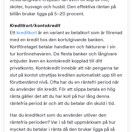
skoter, husvagn och husbil. Den effektiva räntan på
billån brukar ligga på 5–20 procent.
Kreditkort/kontokredit
Ett
kreditkort
är en variant av betalkort som är förenad
med en kredit hos den kortutgivande banken.
Kortföretaget betalar handlaren och fakturerar i sin
tur kortinnehavaren. De flesta banker och långivare
erbjuder även en kontokredit kopplad till ditt
privatkonto. Kontokredit innebär att när pengarna tar
slut på kontot utnyttjas krediten automatiskt upp till en
förutbestämd nivå. Ofta har du en räntefri period när
du använder din kredit. För att slippa betala en hög
ränta gäller det att du har koll på hur lång denna
räntefria period är och att du betalar din skuld i tid.
Har du kreditkort som du använder utöver den
räntefria perioden? Var i så fall uppmärksam på hur
mycket du betalar i ränta då den brukar ligga på så