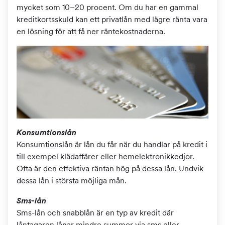
mycket som 10–20 procent. Om du har en gammal
kreditkortsskuld kan ett privatlån med lägre ränta vara
en lösning för att få ner räntekostnaderna.
Konsumtionslån
Konsumtionslån är lån du får när du handlar på kredit i
till exempel klädaffärer eller hemelektronikkedjor.
Ofta är den effektiva räntan hög på dessa lån. Undvik
dessa lån i största möjliga mån.
Sms-lån
Sms-lån och snabblån är en typ av kredit där
låntagaren lånar mindre summor via sms eller