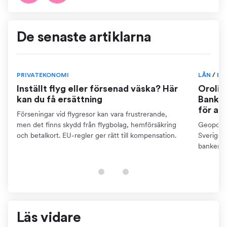
De senaste artiklarna
PRIVATEKONOMI
LÅN
/
BO
Inställt flyg eller försenad väska? Här
Orolig
kan du få ersättning
Banker
för at
Förseningar vid flygresor kan vara frustrerande,
men det finns skydd från flygbolag, hemförsäkring
Geopoliti
och betalkort. EU-regler ger rätt till kompensation.
Sverige. 
bankerna
din ekon
Läs vidare