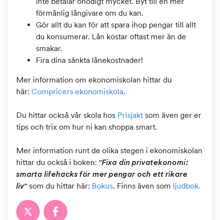
inte betalar onödigt mycket. Byt till en mer
förmånlig långivare om du kan.
Gör allt du kan för att spara ihop pengar till allt
du konsumerar. Lån kostar oftast mer än de
smakar.
Fira dina sänkta lånekostnader!
Mer information om ekonomiskolan hittar du
här:
Compricers ekonomiskola
.
Du hittar också vår skola hos
Prisjakt
som även ger er
tips och trix om hur ni kan shoppa smart.
Mer information runt de olika stegen i ekonomiskolan
hittar du också i boken:
"Fixa din privatekonomi:
smarta lifehacks för mer pengar och ett rikare
som du hittar här:
Bokus
. Finns även som
ljudbok.
liv"