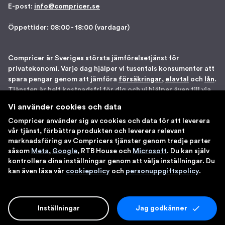
E-post:
info@compricer.se
Öppettider: 08:00 - 18:00 (vardagar)
Compricer är Sveriges största jämförelsetjänst för
privatekonomi. Varje dag hjälper vi tusentals konsumenter att
spara pengar genom att jämföra
försäkringar
,
elavtal
och
lån
.
Tjänsten är helt kostnadsfri för dig och vi hjälper även till via
telefon om du önskar. Vi är registrerade som
Vi använder cookies och data
försäkringsdistributör hos Bolagsverket samt står under
Compricer använder sig av cookies och data för att leverera
Finansinspektionens tillsyn. Åtta gånger har vi blivit utsedda
vår tjänst, förbättra produkten och leverera relevant
till en av Sveriges 100 bästa sajter av IDG. Du kan känna dig
marknadsföring av Compricers tjänster genom tredje parter
trygg med att använda våra tjänster.
såsom
Meta
,
Google
, RTB House och
Microsoft
. Du kan själv
kontrollera dina inställningar genom att välja inställningar. Du
kan även läsa vår
cookiepolicy
och
personuppgiftspolicy
.
Inställningar
Jag godkänner