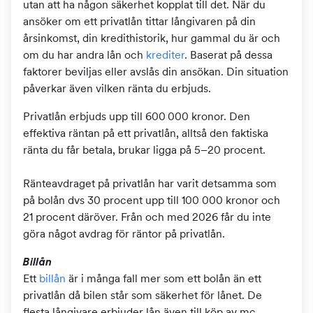
utan att ha någon säkerhet kopplat till det. När du
ansöker om ett privatlån tittar långivaren på din
årsinkomst, din kredithistorik, hur gammal du är och
om du har andra lån och
krediter
. Baserat på dessa
faktorer beviljas eller avslås din ansökan. Din situation
påverkar även vilken ränta du erbjuds.
Privatlån erbjuds upp till 600 000 kronor. Den
effektiva räntan på ett privatlån, alltså den faktiska
ränta du får betala, brukar ligga på 5–20 procent.
Ränteavdraget på privatlån har varit detsamma som
på bolån dvs 30 procent upp till 100 000 kronor och
21 procent däröver. Från och med 2026 får du inte
göra något avdrag för räntor på privatlån.
Billån
Ett
billån
är i många fall mer som ett bolån än ett
privatlån då bilen står som säkerhet för lånet. De
flesta långivare erbjuder lån även till köp av mc,