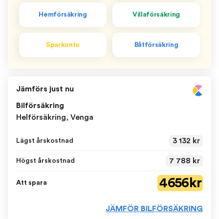
Hemförsäkring
Villaförsäkring
Sparkonto
Båtförsäkring
Jämförs just nu
Bilförsäkring
Helförsäkring, Venga
3 132 kr
Lägst årskostnad
7 788 kr
Högst årskostnad
4 656 kr
Att spara
JÄMFÖR BILFÖRSÄKRING