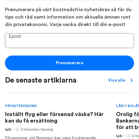
Prenumerera på vårt kostnadsfria nyhetsbrev så får du
tips och råd samt information om aktuella ämnen runt
din privatekonomi. Varje vecka direkt till din e-post!
Epost
Prenumerera
De senaste artiklarna
Visa alla
PRIVATEKONOMI
LÅN
/
BOLÅ
Inställt flyg eller försenad väska? Här
Orolig f
kan du få ersättning
Bankerna
för att 
Igår
3 minuters läsning
Igår
2 m
Förseningar vid flygresor kan vara frustrerande,