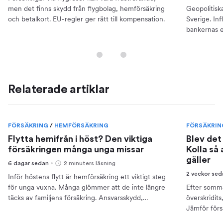
men det finns skydd från flygbolag, hemförsäkring
Geopolitisk
och betalkort. EU-regler ger rätt till kompensation.
Sverige. Inf
bankernas e
din ekonomi
Relaterade artiklar
FÖRSÄKRING
/
HEMFÖRSÄKRING
FÖRSÄKRI
Flytta hemifrån i höst? Den viktiga
Blev det
försäkringen många unga missar
Kolla så
gäller
6 dagar sedan
2 minuters läsning
2 veckor se
Inför höstens flytt är hemförsäkring ett viktigt steg
för unga vuxna. Många glömmer att de inte längre
Efter somma
täcks av familjens försäkring. Ansvarsskydd,
överskridits
rättsskydd och reseskydd är viktiga delar. Jämför
Jämför förs
och skaffa en studentförsäkring för en trygg start.
kostnader.