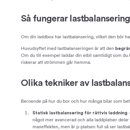
Så fungerar lastbalanserin
Om din laddbox har lastbalansering, vilket den bör ha, 
Huvudsyftet med lastbalanseringen är att den
begrä
Om du till exempel laddar din elbil samtidigt som du k
riskerar att strömmen går hemma.
Olika tekniker av lastbalan
Beroende på hur du bor och hur många bilar som behöv
–
Statisk lastbalansering för rättvis laddning
något mer avancerad och alla laddplatser delar p
maxeffekten, men är p-platsen full så ser lastbala