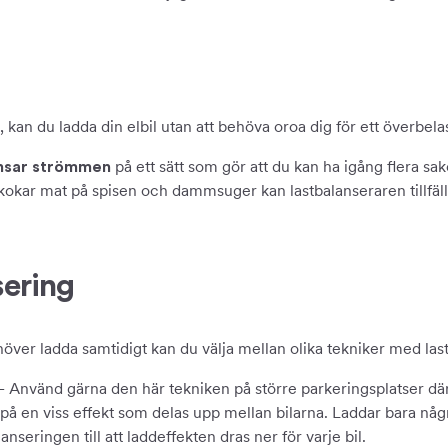
g
kan du ladda din elbil utan att behöva oroa dig för ett överbelast
på ett sätt som gör att du kan ha igång flera sa
nsar strömmen
okar mat på spisen och dammsuger kan lastbalanseraren tillfälligt
sering
er ladda samtidigt kan du välja mellan olika tekniker med last
 Använd gärna den här tekniken på större parkeringsplatser där
å en viss effekt som delas upp mellan bilarna. Laddar bara någr
nseringen till att laddeffekten dras ner för varje bil.