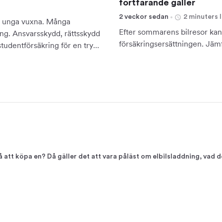
fortfarande gäller
2 veckor sedan
2 minuters 
för unga vuxna. Många
Efter sommarens bilresor kan 
ing. Ansvarsskydd, rättsskydd
försäkringsersättningen. Jämf
studentförsäkring för en trygg
å att köpa en? Då gäller det att vara påläst om elbilsladdning, vad d