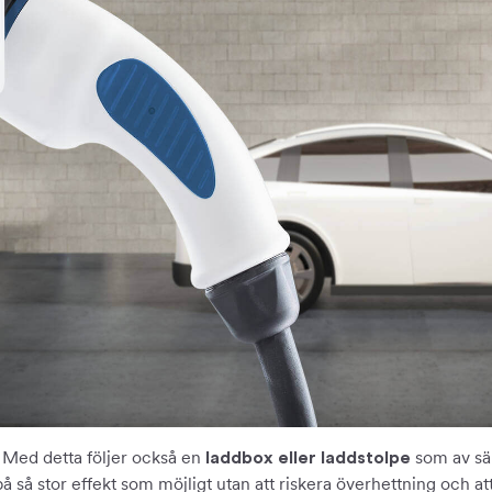
. Med detta följer också en
som av sä
laddbox eller laddstolpe
å så stor effekt som möjligt utan att riskera överhettning och att