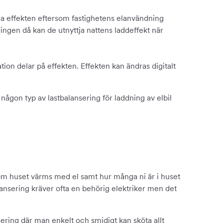
a effekten eftersom fastighetens elanvändning
ngen då kan de utnyttja nattens laddeffekt när
tion delar på effekten. Effekten kan ändras digitalt
s någon typ av lastbalansering för laddning av elbil
igt, om huset värms med el samt hur många ni är i huset
ansering kräver ofta en behörig elektriker men det
sering där man enkelt och smidigt kan sköta allt