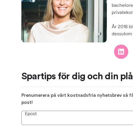
bachelore
privateko
År 2018 bl
dessutom f
Spartips för dig och din pl
Prenumerera på vårt kostnadsfria nyhetsbrev så får
post!
Epost