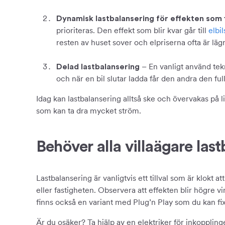
Dynamisk lastbalansering för effekten som 
prioriteras. Den effekt som blir kvar går till
elbi
resten av huset sover och elpriserna ofta är läg
– En vanligt använd tekn
Delad lastbalansering
och när en bil slutar ladda får den andra den ful
Idag kan lastbalansering alltså ske och övervakas på li
som kan ta dra mycket ström.
Behöver alla villaägare las
Lastbalansering är vanligtvis ett tillval som är klokt a
eller fastigheten. Observera att effekten blir högre v
finns också en variant med Plug’n Play som du kan fi
Är du osäker? Ta hjälp av en elektriker för inkoppling