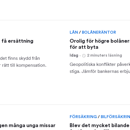
LÅN
/
BOLÅNERÄNTOR
u få ersättning
Orolig för högre bolåner
för att byta
Idag
2 minuters läsning
det finns skydd från
Geopolitiska konflikter påverk
rätt till kompensation.
stiga. Jämför bankernas erbj
FÖRSÄKRING
/
BILFÖRSÄKRI
ingen många unga missar
Blev det mycket bilande 