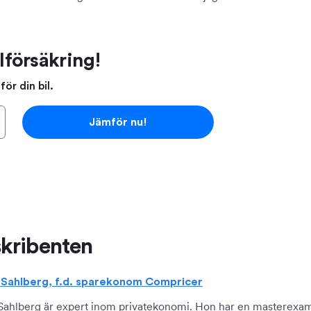
lförsäkring!
ör din bil.
Jämför nu!
kribenten
a Sahlberg, f.d. sparekonom Compricer
 Sahlberg är expert inom privatekonomi. Hon har en masterexam