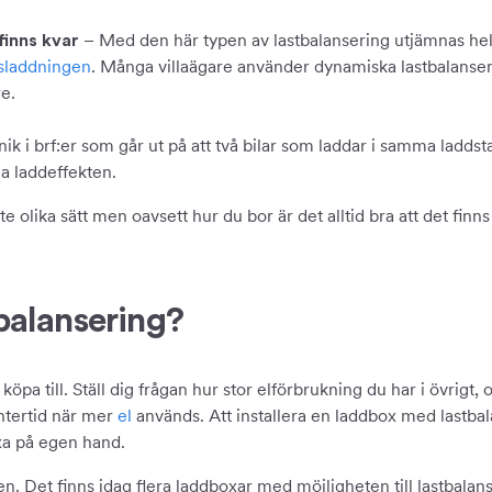
– Med den här typen av lastbalansering utjämnas hel
finns kvar
lsladdningen
. Många villaägare använder dynamiska lastbalanseri
re.
ik i brf:er som går ut på att två bilar som laddar i samma laddsta
la laddeffekten.
te olika sätt men oavsett hur du bor är det alltid bra att det finn
tbalansering?
tt köpa till. Ställ dig frågan hur stor elförbrukning du har i övr
intertid när mer
el
används. Att installera en laddbox med lastbal
xa på egen hand.
en. Det finns idag flera laddboxar med möjligheten till lastbalan