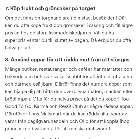
7. Köp frukt och grönsaker på torget
Om det finns en torghandlare i din stad, besök den! Där
kan du ofta köpa frukt och grönsaker i säsong och till lägre
pris än hos de stora livsmedelskedjorna. Vill du ha
superpris väntar du till slutet av dagen. Då erbjuds du ofta
halva priset.
8. Använd appar för att rädda mat från att slängas
Många butiker, restauranger och caféer har maträtter och
bakverk som behöver säljas snabbt för att inte bli ofräscha
och därmed osäljbara. Därför finns det numera appar som
kan hjälpa dig att hitta den överblivna maten, mackan eller
brödlimpan. Ofta får du halva priset på det du köper! Too
Good To Go, Karma och ResQ Club är några sådana appar.
Därutöver finns Matsmart där du kan rädda alla typer av
varor från dagligvaruhandeln och Olio för att koppla ihop
grannar med varandra för att minska matsvinnet.