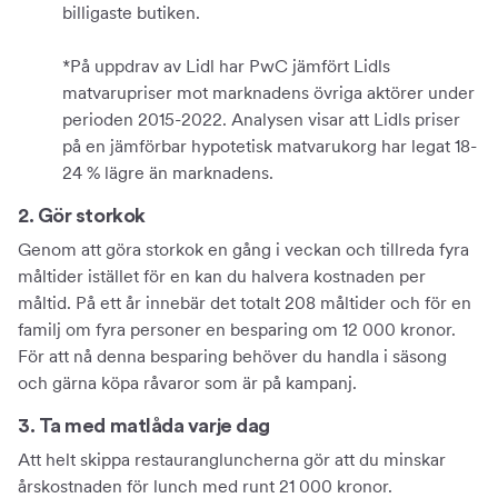
billigaste butiken.
*På uppdrav av Lidl har PwC jämfört Lidls
matvarupriser mot marknadens övriga aktörer under
perioden 2015-2022. Analysen visar att Lidls priser
på en jämförbar hypotetisk matvarukorg har legat 18-
24 % lägre än marknadens.
2. Gör storkok
Genom att göra storkok en gång i veckan och tillreda fyra
måltider istället för en kan du halvera kostnaden per
måltid. På ett år innebär det totalt 208 måltider och för en
familj om fyra personer en besparing om 12 000 kronor.
För att nå denna besparing behöver du handla i säsong
och gärna köpa råvaror som är på kampanj.
3. Ta med matlåda varje dag
Att helt skippa restaurangluncherna gör att du minskar
årskostnaden för lunch med runt 21 000 kronor.