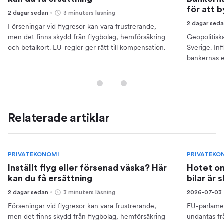
för att 
2 dagar sedan
3 minuters läsning
2 dagar sed
Förseningar vid flygresor kan vara frustrerande,
men det finns skydd från flygbolag, hemförsäkring
Geopolitisk
och betalkort. EU-regler ger rätt till kompensation.
Sverige. Inf
bankernas e
din ekonomi
Relaterade artiklar
PRIVATEKONOMI
PRIVATEKO
Inställt flyg eller försenad väska? Här
Hotet om
kan du få ersättning
bilar är 
2 dagar sedan
3 minuters läsning
2026-07-03
Förseningar vid flygresor kan vara frustrerande,
EU-parlamen
men det finns skydd från flygbolag, hemförsäkring
undantas frå