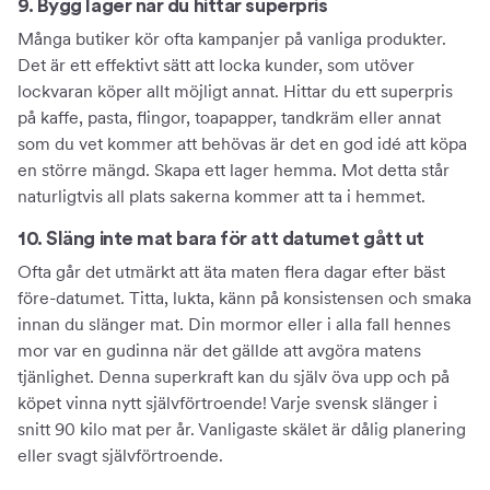
9. Bygg lager när du hittar superpris
Många butiker kör ofta kampanjer på vanliga produkter.
Det är ett effektivt sätt att locka kunder, som utöver
lockvaran köper allt möjligt annat. Hittar du ett superpris
på kaffe, pasta, flingor, toapapper, tandkräm eller annat
som du vet kommer att behövas är det en god idé att köpa
en större mängd. Skapa ett lager hemma. Mot detta står
naturligtvis all plats sakerna kommer att ta i hemmet.
10. Släng inte mat bara för att datumet gått ut
Ofta går det utmärkt att äta maten flera dagar efter bäst
före-datumet. Titta, lukta, känn på konsistensen och smaka
innan du slänger mat. Din mormor eller i alla fall hennes
mor var en gudinna när det gällde att avgöra matens
tjänlighet. Denna superkraft kan du själv öva upp och på
köpet vinna nytt självförtroende! Varje svensk slänger i
snitt 90 kilo mat per år. Vanligaste skälet är dålig planering
eller svagt självförtroende.