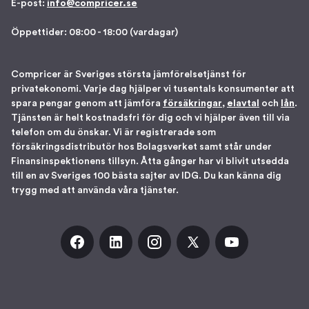
E-post:
info@compricer.se
Öppettider: 08:00 - 18:00 (vardagar)
Compricer är Sveriges största jämförelsetjänst för
privatekonomi. Varje dag hjälper vi tusentals konsumenter att
spara pengar genom att jämföra
försäkringar
,
elavtal
och
lån
.
Tjänsten är helt kostnadsfri för dig och vi hjälper även till via
telefon om du önskar. Vi är registrerade som
försäkringsdistributör hos Bolagsverket samt står under
Finansinspektionens tillsyn. Åtta gånger har vi blivit utsedda
till en av Sveriges 100 bästa sajter av IDG. Du kan känna dig
trygg med att använda våra tjänster.