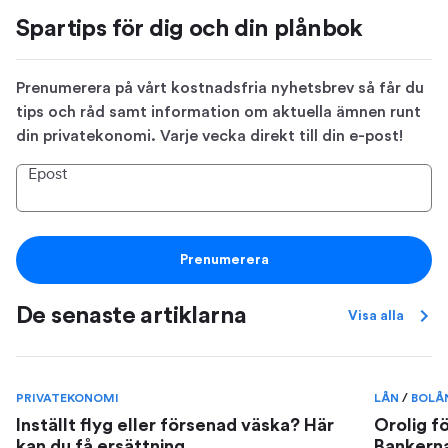
Spartips för dig och din plånbok
Prenumerera på vårt kostnadsfria nyhetsbrev så får du
tips och råd samt information om aktuella ämnen runt
din privatekonomi. Varje vecka direkt till din e-post!
Epost
Prenumerera
De senaste artiklarna
Visa alla
PRIVATEKONOMI
LÅN
/
BOLÅ
Inställt flyg eller försenad väska? Här
Orolig f
kan du få ersättning
Bankerna