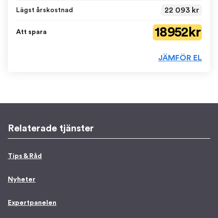
22 093 kr
Lägst årskostnad
18 952 kr
Att spara
JÄMFÖR EL
Relaterade tjänster
Tips & Råd
Nyheter
Expertpanelen