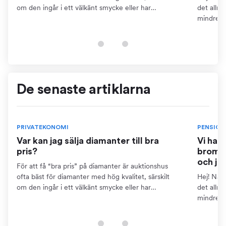
om den ingår i ett välkänt smycke eller har
det allm
dokumentation som certifikat. Detta kräver dock att
mindre ä
du kan...
pensions
finns...
De senaste artiklarna
PRIVATEKONOMI
PENSION
Var kan jag sälja diamanter till bra
Vi har
pris?
bromse
och ja
För att få “bra pris” på diamanter är auktionshus
ofta bäst för diamanter med hög kvalitet, särskilt
Hej! När 
om den ingår i ett välkänt smycke eller har
det allm
dokumentation som certifikat. Detta kräver dock att
mindre ä
du kan...
pensions
finns...