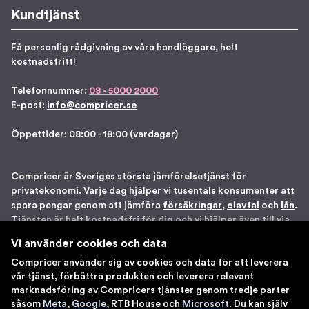
Kundtjänst
Få personlig rådgivning av våra handläggare, helt
kostnadsfritt!
Telefonnummer:
08 - 5000 2000
E-post:
info@compricer.se
Öppettider: 08:00 - 18:00 (vardagar)
Compricer är Sveriges största jämförelsetjänst för
privatekonomi. Varje dag hjälper vi tusentals konsumenter att
spara pengar genom att jämföra
försäkringar
,
elavtal
och
lån
.
Tjänsten är helt kostnadsfri för dig och vi hjälper även till via
telefon om du önskar. Vi är registrerade som
Vi använder cookies och data
försäkringsdistributör hos Bolagsverket samt står under
Compricer använder sig av cookies och data för att leverera
Finansinspektionens tillsyn. Åtta gånger har vi blivit utsedda
vår tjänst, förbättra produkten och leverera relevant
till en av Sveriges 100 bästa sajter av IDG. Du kan känna dig
marknadsföring av Compricers tjänster genom tredje parter
trygg med att använda våra tjänster.
såsom
Meta
,
Google
, RTB House och
Microsoft
. Du kan själv