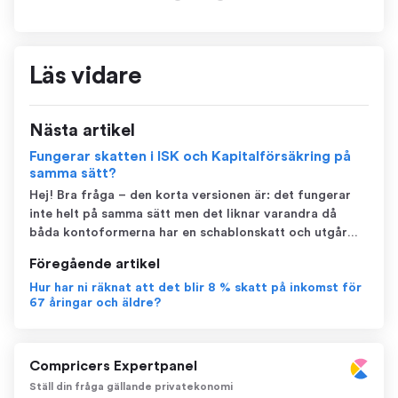
Läs vidare
Nästa artikel
Fungerar skatten i ISK och Kapitalförsäkring på
samma sätt?
Hej! Bra fråga – den korta versionen är: det fungerar
inte helt på samma sätt men det liknar varandra då
båda kontoformerna har en schablonskatt och utgår
från samma skattesats, för 2025 är den 0,89%. Från i år
Föregående artikel
är både ISK och kapitalförsäkring (KF) skattefritt upp
Hur har ni räknat att det blir 8 % skatt på inkomst för
till 150 000 kronor i samlat...
67 åringar och äldre?
Compricers Expertpanel
Ställ din fråga gällande privatekonomi