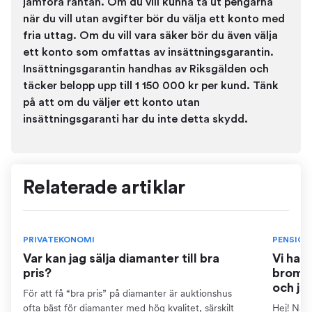
jämföra räntan. Om du vill kunna ta ut pengarna
när du vill utan avgifter bör du välja ett konto med
fria uttag. Om du vill vara säker bör du även välja
ett konto som omfattas av insättningsgarantin.
Insättningsgarantin handhas av Riksgälden och
täcker belopp upp till 1 150 000 kr per kund. Tänk
på att om du väljer ett konto utan
insättningsgaranti har du inte detta skydd.
Relaterade artiklar
PRIVATEKONOMI
PENSION
Var kan jag sälja diamanter till bra
Vi har
pris?
bromse
och ja
För att få “bra pris” på diamanter är auktionshus
ofta bäst för diamanter med hög kvalitet, särskilt
Hej! När 