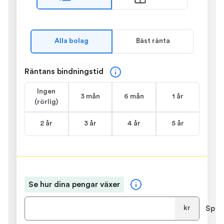
Alla bolag
Bäst ränta
Räntans bindningstid
Ingen
3 mån
6 mån
1 år
(rörlig)
2 år
3 år
4 år
5 år
Se hur dina pengar växer
Spar
kr