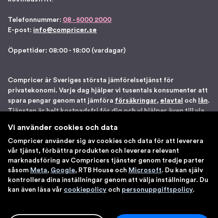
Telefonnummer:
08 - 5000 2000
E-post:
info@compricer.se
Öppettider: 08:00 - 18:00 (vardagar)
Compricer är Sveriges största jämförelsetjänst för
privatekonomi. Varje dag hjälper vi tusentals konsumenter att
spara pengar genom att jämföra
försäkringar
,
elavtal
och
lån
.
Tjänsten är helt kostnadsfri för dig och vi hjälper även till via
telefon om du önskar. Vi är registrerade som
Vi använder cookies och data
försäkringsdistributör hos Bolagsverket samt står under
Compricer använder sig av cookies och data för att leverera
Finansinspektionens tillsyn. Åtta gånger har vi blivit utsedda
vår tjänst, förbättra produkten och leverera relevant
till en av Sveriges 100 bästa sajter av IDG. Du kan känna dig
marknadsföring av Compricers tjänster genom tredje parter
trygg med att använda våra tjänster.
såsom
Meta
,
Google
, RTB House och
Microsoft
. Du kan själv
kontrollera dina inställningar genom att välja inställningar. Du
kan även läsa vår
cookiepolicy
och
personuppgiftspolicy
.