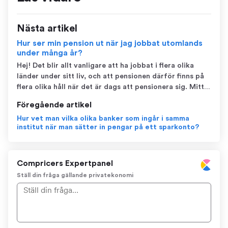
Nästa artikel
Hur ser min pension ut när jag jobbat utomlands
under många år?
Hej! Det blir allt vanligare att ha jobbat i flera olika
länder under sitt liv, och att pensionen därför finns på
flera olika håll när det är dags att pensionera sig. Mitt
första tips är därför att hålla koll på om du har
Föregående artikel
pensionspengar i de länder där du har jobbat. Se också
Hur vet man vilka olika banker som ingår i samma
till att de pensions...
institut när man sätter in pengar på ett sparkonto?
Compricers Expertpanel
Ställ din fråga gällande privatekonomi