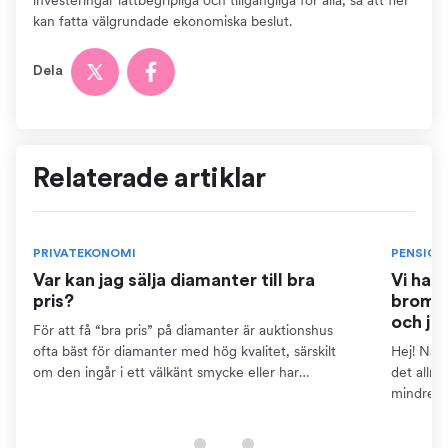
kan fatta välgrundade ekonomiska beslut.
Dela
Relaterade artiklar
PRIVATEKONOMI
PENSION
Var kan jag sälja diamanter till bra
Vi har
pris?
bromse
och ja
För att få “bra pris” på diamanter är auktionshus
ofta bäst för diamanter med hög kvalitet, särskilt
Hej! När 
om den ingår i ett välkänt smycke eller har
det allm
dokumentation som certifikat. Detta kräver dock att
mindre ä
du kan...
pensions
finns...