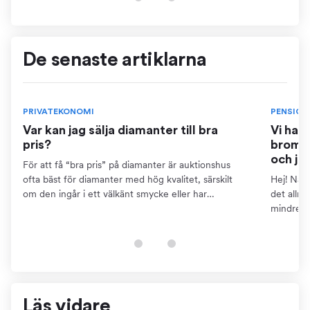
De senaste artiklarna
PRIVATEKONOMI
PENSION
Var kan jag sälja diamanter till bra
Vi har
pris?
bromse
och ja
För att få “bra pris” på diamanter är auktionshus
ofta bäst för diamanter med hög kvalitet, särskilt
Hej! När 
om den ingår i ett välkänt smycke eller har
det allm
dokumentation som certifikat. Detta kräver dock att
mindre ä
du kan...
pensions
finns...
Läs vidare