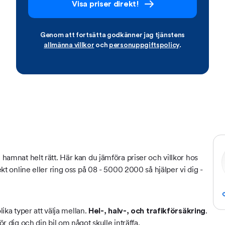
Visa priser direkt!
Genom att fortsätta godkänner jag tjänstens
allmänna villkor
och
personuppgiftspolicy
.
 hamnat helt rätt. Här kan du jämföra priser och villkor hos
ekt online eller ring oss på 08 - 5000 2000 så hjälper vi dig -
olika typer att välja mellan.
.
Hel-, halv-, och trafikförsäkring
ör dig och din bil om något skulle inträffa.