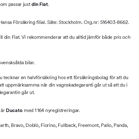
 som passar just
.
din Fiat
Hansa Försäkring filial. Säte: Stockholm. Org.nr: 516403-8662.
ill din Fiat. Vi rekommenderar att du alltid jämför både pris och
svensksålda bilar.
 tecknar en halvförsäkring hos ett försäkringsbolag för att du
d att uppmärksamma när din vagnskadegaranti går ut så att du i
egarantin går ut.
 är
med 1 164 nyregistreringar.
Ducato
rth, Bravo, Doblò, Fiorino, Fullback, Freemont, Palio, Panda,