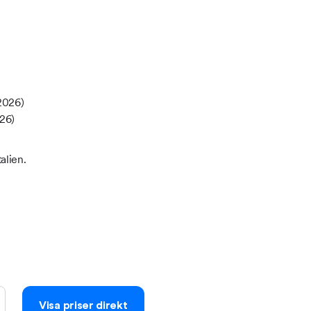
2026)
026)
alien.
Visa priser direkt