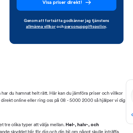
Visa priser direkt!
Genom att fortsätta godkänner jag tjänstens
allmänna villkor
och
personuppgiftspolicy
.
 har du hamnat helt rätt. Här kan du jämföra priser och villkor
g direkt online eller ring oss på 08 - 5000 2000 så hjälper vi dig
et tre olika typer att välja mellan.
Hel-, halv-, och
tande skyddet blir för dig och din bil om något skulle inträffa.