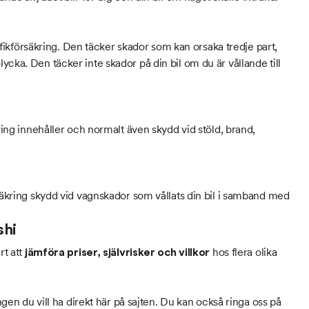
trafikförsäkring. Den täcker skador som kan orsaka tredje part,
cka. Den täcker inte skador på din bil om du är vållande till
kring innehåller och normalt även skydd vid stöld, brand,
rsäkring skydd vid vagnskador som vållats din bil i samband med
shi
rt att
hos flera olika
jämföra priser, självrisker och villkor
ngen du vill ha direkt här på sajten. Du kan också ringa oss på