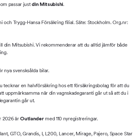
 som passar just
.
din Mitsubishi
i och Trygg-Hansa Försäkring filial. Säte: Stockholm. Org.nr:
ill din Mitsubishi. Vi rekommenderar att du alltid jämför både
ing.
r nya svensksålda bilar.
 tecknar en halvförsäkring hos ett försäkringsbolag för att du
d att uppmärksamma när din vagnskadegaranti går ut så att du i
egarantin går ut.
er 2026 är
med 110 nyregistreringar.
Outlander
lant, GTO, Grandis, I, L200, Lancer, Mirage, Pajero, Space Star