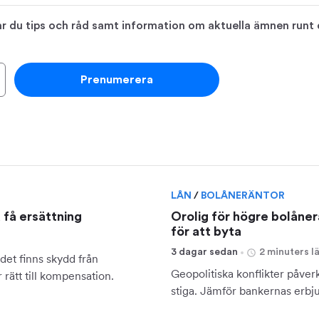
 du tips och råd samt information om aktuella ämnen runt di
Prenumerera
LÅN
/
BOLÅNERÄNTOR
u få ersättning
Orolig för högre bolåner
för att byta
3 dagar sedan
2 minuters l
det finns skydd från
Geopolitiska konflikter påverk
rätt till kompensation.
stiga. Jämför bankernas erbj