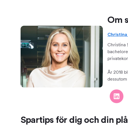
Om s
Christin
Christina
bachelore
privateko
År 2018 bl
dessutom f
Spartips för dig och din pl