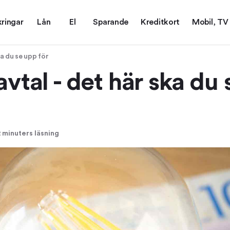
kringar
Lån
El
Sparande
Kreditkort
Mobil, TV
ka du se upp för
avtal - det här ska du
 minuters läsning