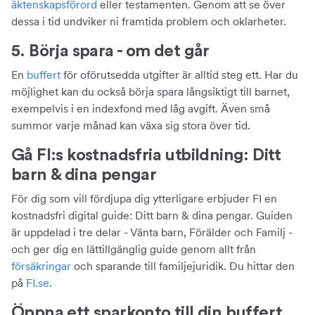
äktenskapsförord
eller testamenten. Genom att se över
dessa i tid undviker ni framtida problem och oklarheter.
5. Börja spara - om det går
En
buffert
för oförutsedda utgifter är alltid steg ett. Har du
möjlighet kan du också börja spara långsiktigt till barnet,
exempelvis i en indexfond med låg avgift. Även små
summor varje månad kan växa sig stora över tid.
Gå FI:s kostnadsfria utbildning: Ditt
barn & dina pengar
För dig som vill fördjupa dig ytterligare erbjuder FI en
kostnadsfri digital guide: Ditt barn & dina pengar. Guiden
är uppdelad i tre delar - Vänta barn, Förälder och Familj -
och ger dig en lättillgänglig guide genom allt från
försäkringar
och sparande till familjejuridik. Du hittar den
på
FI.se
.
Öppna ett sparkonto till din buffert