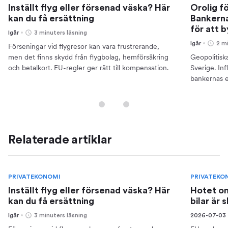
Inställt flyg eller försenad väska? Här
Orolig f
kan du få ersättning
Bankerna
för att 
Igår
3 minuters läsning
Igår
2 m
Förseningar vid flygresor kan vara frustrerande,
men det finns skydd från flygbolag, hemförsäkring
Geopolitisk
och betalkort. EU-regler ger rätt till kompensation.
Sverige. Inf
bankernas e
din ekonomi
Relaterade artiklar
PRIVATEKONOMI
PRIVATEKO
Inställt flyg eller försenad väska? Här
Hotet om
kan du få ersättning
bilar är 
Igår
3 minuters läsning
2026-07-03