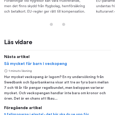
Förseningar vid flygresor kan vara frustrerande,
EU-parlamen
men det finns skydd från flygbolag, hemförsäkring
undantas frå
och betalkort. EU-regler ger rätt till kompensation.
kulturarvet o
Läs vidare
Nästa artikel
Så mycket får barn i veckopeng
1 minuts läsning
Hur mycket veckopeng är lagom? En ny undersökning från
Swedbank och Sparbankerna visar att tre av fyra barn mellan
7 och 18 år får pengar regelbundet, men beloppen varierar
mycket. Och veckopengen handlar inte bara om kronor och
ören. Det är en chans att l&au...
Föregående artikel
5 fallgroparna i elavtal - det här ska du se upp för