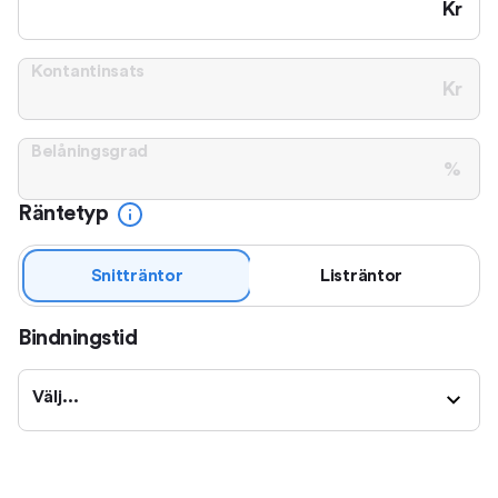
Kr
Kontantinsats
Kr
Belåningsgrad
%
Räntetyp
Snitträntor
Listräntor
Bindningstid
Välj...