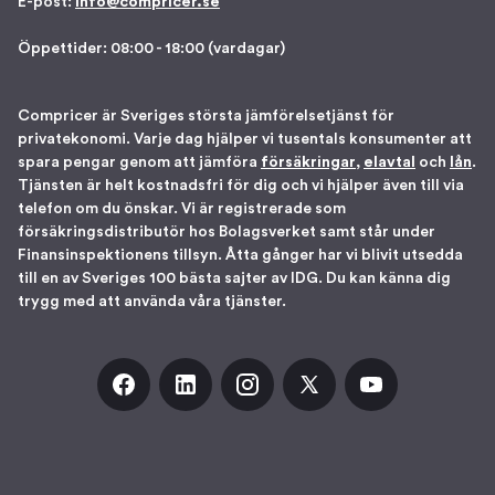
E-post:
info@compricer.se
Öppettider: 08:00 - 18:00 (vardagar)
Compricer är Sveriges största jämförelsetjänst för
privatekonomi. Varje dag hjälper vi tusentals konsumenter att
spara pengar genom att jämföra
försäkringar
,
elavtal
och
lån
.
Tjänsten är helt kostnadsfri för dig och vi hjälper även till via
telefon om du önskar. Vi är registrerade som
försäkringsdistributör hos Bolagsverket samt står under
Finansinspektionens tillsyn. Åtta gånger har vi blivit utsedda
till en av Sveriges 100 bästa sajter av IDG. Du kan känna dig
trygg med att använda våra tjänster.