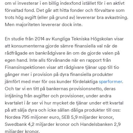
om vi investerar i en billig indexfond istället för i en aktivt
förvaltad fond. Det går att hitta fonder och förvaltare som
trots hög avgift (eller på grund av) levererar bra avkastning.
Men majoriteten levererar dock inte.
En studie från 2014 av Kungliga Tekniska Högskolan visar
att konsumenterna gjorde sämre finansiella val när de
rådfrågade en bankrådgivare än om de gjorde valen på
egen hand. Inte alls förvånande när en rapport från
Finansinspektionen visar att rådgivare tjänar upp till tio
gånger mer i provision på dyra finansiella produkter
jämfört med mer för oss kunder fördelaktiga
sparformer
.
Och tar vi en titt på bankernas provisionsnetto, deras
intjäning från avgifter och provisioner, under andra
kvartalet i år ser vi hur mycket de tjänar under ett kvartal
på att sälja dyra och icke sällan dåliga produkter till oss:
Nordea 795 miljoner euro, SEB 5,9 miljarder kronor,
Swedbank 4,2 miljarder kronor och Handelsbanken 2,9
miljarder kronor.