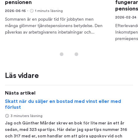
pensionen
fungerar 
pension
2026-06-16
1 minuts läsning
2026-02-24
Sommaren är en populär tid för jobbyten men
många glömmer tjänstepensionens betydelse. Den
Efterlevand
påverkas av arbetsgivarens inbetalningar och
Inkomstpen
påverkar pensionen.
premiepensi
skydd som 
Läs vidare
Nästa artikel
Skatt när du säljer en bostad med vinst eller med
förlust
3 minuters läsning
Jag och Günther Mårder skrev en bok för lite mer än ett år
sedan, med 323 spartips. Här delar jag spartips nummer 316
och 317 med er, som handlar om att göra uppskov vid och