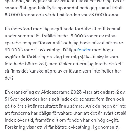
sparande, så avgifterna fortsatte att ticka på. När jag två år
senare äntligen fick flytta sparandet hade jag sparat totalt
88 000 kronor och värdet på fonden var 73 000 kronor.
En indexfond med låg avgift hade fördubblat mitt kapital
under samma tid. I stället hade 15 000 kronor av mina
sparade pengar “försvunnit” och jag hade missat närmare
90 000 kronor i avkastning. Dåliga
fonder
med höga
avgifter är förklaringen. Jag har mig själv att skylla som
inte hade bättre koll, men tänker att om jag inte hade koll
så finns det kanske några av er läsare som inte heller har
det?
En granskning av Aktiespararna 2023 visar att endast 12 av
51 Sverigefonder har slagit index de senaste fem åren och
på tio års sikt är resultatet ännu sämre. Anledningen är inte
att fonderna har dåliga förvaltare utan att det är svårt att slå
index över tid, framför allt om fonden har en hög avgift.
Forskning visar att vi får bättre avkastning, i genomsnitt,