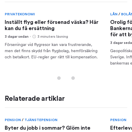
PRIVATEKONOMI
LÅN
/
BOLÅ
Inställt flyg eller försenad väska? Här
Orolig f
kan du få ersättning
Bankerna
för att 
3 dagar sedan
3 minuters läsning
3 dagar sed
Förseningar vid flygresor kan vara frustrerande,
men det finns skydd från flygbolag, hemförsäkring
Geopolitisk
och betalkort. EU-regler ger rätt till kompensation.
Sverige. Inf
bankernas e
din ekonomi
Relaterade artiklar
PENSION
/
TJÄNSTEPENSION
PENSION
Byter du jobb i sommar? Glöm inte
Efterlev