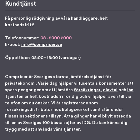
Kundtjänst
Få personlig rådgivning av våra handläggare, helt
kostnadsfritt!
Telefonnummer:
08 - 5000 2000
E-post:
info@compricer.se
Öppettider: 08:00 - 18:00 (vardagar)
Compricer är Sveriges största jämförelsetjänst för
privatekonomi. Varje dag hjälper vi tusentals konsumenter att
spara pengar genom att jämföra
försäkringar
,
elavtal
och
lån
.
Tjänsten är helt kostnadsfri för dig och vi hjälper även till via
telefon om du önskar. Vi är registrerade som
försäkringsdistributör hos Bolagsverket samt står under
Finansinspektionens tillsyn. Åtta gånger har vi blivit utsedda
till en av Sveriges 100 bästa sajter av IDG. Du kan känna dig
trygg med att använda våra tjänster.