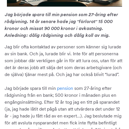
Jag började spara till min pension som 27-åring efter
rådgivning. 14 år senare hade jag "förlorat" 15 000
kronor och missat 90 000 kronor i avkastning.
Anledning: dålig rådgivning och dålig koll av mig.
Jag blir ofta kontaktad av personer som känner sig lurade
av sin bank. Och ja, lurade blir vi. Inte för att personerna
som jobbar där verkligen går in för att lura oss, utan för att
det är deras jobb att sälja det som deras arbetsgivare (och
de själva) tjänar mest på. Och jag har också blivit “lurad”.
Jag började spara till min
pension
som 27-åring efter
rådgivning från en bank; 500 kronor i månaden plus en
engångsinsättning. Efter 12 år tog jag en titt på sparandet
(ja, jag hade låtit det pågå utan att utvärdera det under 12
år - jag hade ju fått råd av en expert…). Jag beslutade mig
för att avsluta nysparandet men fick inte flytta befintligt