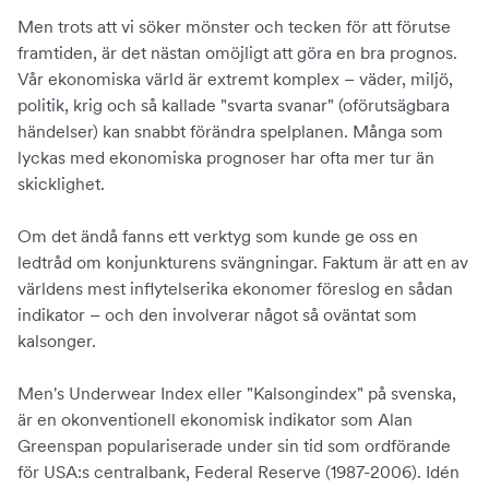
Men trots att vi söker mönster och tecken för att förutse
framtiden, är det nästan omöjligt att göra en bra prognos.
Vår ekonomiska värld är extremt komplex – väder, miljö,
politik, krig och så kallade "svarta svanar" (oförutsägbara
händelser) kan snabbt förändra spelplanen. Många som
lyckas med ekonomiska prognoser har ofta mer tur än
skicklighet.
Om det ändå fanns ett verktyg som kunde ge oss en
ledtråd om konjunkturens svängningar. Faktum är att en av
världens mest inflytelserika ekonomer föreslog en sådan
indikator – och den involverar något så oväntat som
kalsonger.
Men's Underwear Index eller "Kalsongindex" på svenska,
är en okonventionell ekonomisk indikator som Alan
Greenspan populariserade under sin tid som ordförande
för USA:s centralbank, Federal Reserve (1987-2006). Idén