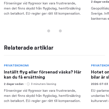
2 dagar sed
Förseningar vid flygresor kan vara frustrerande,
men det finns skydd från flygbolag, hemförsäkring
Geopolitisk
och betalkort. EU-regler ger rätt till kompensation.
Sverige. Inf
bankernas e
din ekonomi
Relaterade artiklar
PRIVATEKONOMI
PRIVATEKO
Inställt flyg eller försenad väska? Här
Hotet om
kan du få ersättning
bilar är 
2 dagar sedan
3 minuters läsning
2026-07-03
Förseningar vid flygresor kan vara frustrerande,
EU-parlamen
men det finns skydd från flygbolag, hemförsäkring
undantas frå
och betalkort. EU-regler ger rätt till kompensation.
kulturarvet o