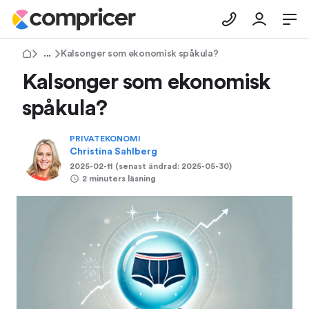
Tips & Råd
Kalsonger som ekonomisk spåkula?
Kalsonger som ekonomisk
spåkula?
PRIVATEKONOMI
Christina Sahlberg
2025-02-11
(senast ändrad:
2025-05-30
)
2 minuters läsning