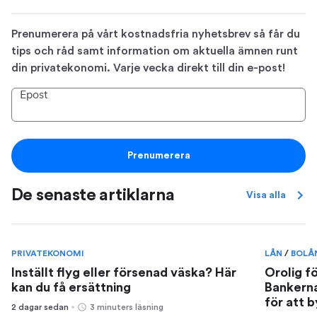
Prenumerera på vårt kostnadsfria nyhetsbrev så får du
tips och råd samt information om aktuella ämnen runt
din privatekonomi. Varje vecka direkt till din e-post!
Epost
Prenumerera
De senaste artiklarna
Visa alla
PRIVATEKONOMI
LÅN
/
BOLÅ
Inställt flyg eller försenad väska? Här
Orolig f
kan du få ersättning
Bankerna
för att 
2 dagar sedan
3 minuters läsning