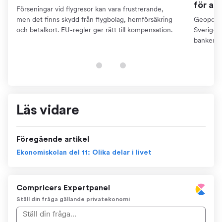
för at
Förseningar vid flygresor kan vara frustrerande,
men det finns skydd från flygbolag, hemförsäkring
Geopoliti
och betalkort. EU-regler ger rätt till kompensation.
Sverige. 
bankerna
din ekon
Läs vidare
Föregående artikel
Ekonomiskolan del 11: Olika delar i livet
Compricers Expertpanel
Ställ din fråga gällande privatekonomi