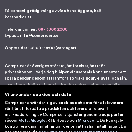
Få personlig rådgivning av våra handläggare, helt
kostnadsfritt!
Telefonnummer:
08 - 5000 2000
E-post:
info@compricer.se
Öppettider: 08:00 - 18:00 (vardagar)
Compricer är Sveriges största jämförelsetjänst för
privatekonomi. Varje dag hjälper vi tusentals konsumenter att
spara pengar genom att jämföra
försäkringar
,
elavtal
och
lån
.
Tjänsten är helt kostnadsfri för dig och vi hjälper även till via
telefon om du önskar. Vi är registrerade som
Vi använder cookies och data
försäkringsdistributör hos Bolagsverket samt står under
Compricer använder sig av cookies och data för att leverera
Finansinspektionens tillsyn. Åtta gånger har vi blivit utsedda
vår tjänst, förbättra produkten och leverera relevant
till en av Sveriges 100 bästa sajter av IDG. Du kan känna dig
marknadsföring av Compricers tjänster genom tredje parter
trygg med att använda våra tjänster.
såsom
Meta
,
Google
, RTB House och
Microsoft
. Du kan själv
kontrollera dina inställningar genom att välja inställningar. Du