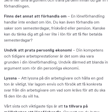
Skriv ner dina argument och träna på dem innan du går in i
förhandlingen.
– En löneförhandling
Finns det annat att förhandla om
handlar inte endast om lön. Du kan även förhandla om
saker som semesterdagar, friskvård eller pension. Kanske
kan du tänka dig att gå ner lite i lön för att få fler betalda
semesterdagar?
– Din kompetens
Undvik att prata personlig ekonomi
och tidigare arbetsprestationer är det som ska vara
grunden i din löneförhandling. Undvik därmed att blanda in
argument som rör din personliga ekonomi.
– Att lyssna på din arbetsgivare och hålla en god
Lyssna
ton är viktigt. Var lagom envis och försök att få konkreta
svar från din arbetsgivare om vad som krävs för att du ska
få den lön du vill ha.
Vårt sista och viktigaste tips är att
ta tillvara på