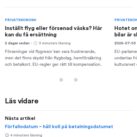
PRIVATEKONOMI
PRIVATEKO
Inställt flyg eller försenad väska? Här
Hotet om
kan du få ersättning
bilar är 
2 dagar sedan
3 minuters läsning
2026-07-03
Förseningar vid flygresor kan vara frustrerande,
EU-parlamen
men det finns skydd från flygbolag, hemförsäkring
undantas frå
och betalkort. EU-regler ger rätt till kompensation.
kulturarvet o
Läs vidare
Nästa artikel
Förfallodatum – håll koll på betalningsdatumet
4 minuters läsning