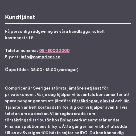
Kundtjänst
Få personlig rådgivning av våra handläggare, helt
kostnadsfritt!
Telefonnummer:
08 - 5000 2000
E-post:
info@compricer.se
Öppettider: 08:00 - 18:00 (vardagar)
Compricer är Sveriges största jämförelsetjänst för
privatekonomi. Varje dag hjälper vi tusentals konsumenter att
spara pengar genom att jämföra
försäkringar
,
elavtal
och
lån
.
Tjänsten är helt kostnadsfri för dig och vi hjälper även till via
telefon om du önskar. Vi är registrerade som
försäkringsdistributör hos Bolagsverket samt står under
Finansinspektionens tillsyn. Åtta gånger har vi blivit utsedda
till en av Sveriges 100 bästa sajter av IDG. Du kan känna dig