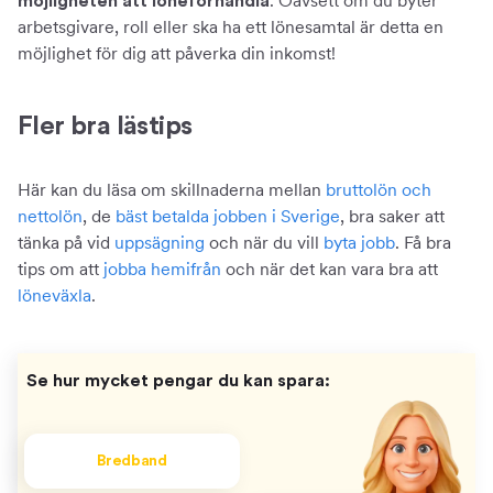
. Oavsett om du byter
möjligheten att löneförhandla
arbetsgivare, roll eller ska ha ett lönesamtal är detta en
möjlighet för dig att påverka din inkomst!
Fler bra lästips
Här kan du läsa om skillnaderna mellan
bruttolön och
nettolön
, de
bäst betalda jobben i Sverige
, bra saker att
tänka på vid
uppsägning
och när du vill
byta jobb
. Få bra
tips om att
jobba hemifrån
och när det kan vara bra att
löneväxla
.
Se hur mycket pengar du kan spara:
Bredband