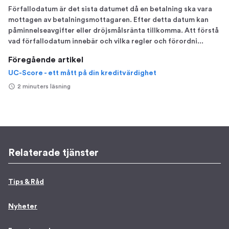
Förfallodatum är det sista datumet då en betalning ska vara
mottagen av betalningsmottagaren. Efter detta datum kan
påminnelseavgifter eller dröjsmålsränta tillkomma. Att förstå
vad förfallodatum innebär och vilka regler och förordni...
Föregående artikel
UC-Score - ett mått på din kreditvärdighet
2 minuters läsning
Relaterade tjänster
Tips & Råd
Nyheter