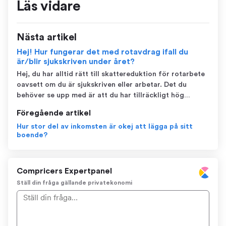
Läs vidare
Nästa artikel
Hej! Hur fungerar det med rotavdrag ifall du
är/blir sjukskriven under året?
Hej, du har alltid rätt till skattereduktion för rotarbete
oavsett om du är sjukskriven eller arbetar. Det du
behöver se upp med är att du har tillräckligt hög
inkomst och tillräckligt mycket skatt att dra av emot.
Föregående artikel
Rotarbeten dras nämligen av allra sist i deklarationen
Hur stor del av inkomsten är okej att lägga på sitt
efter att alla andra avdrag...
boende?
Compricers Expertpanel
Ställ din fråga gällande privatekonomi