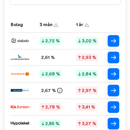
Bolag
3 mån
1 år
2,72 %
3,02 %
2,61 %
2,93 %
2,68 %
2,84 %
2,67 %
2,97 %
2,78 %
3,41 %
2,85 %
3,27 %