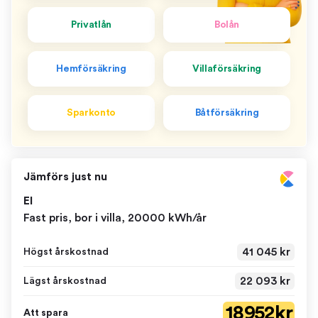
Privatlån
Bolån
Hemförsäkring
Villaförsäkring
Sparkonto
Båtförsäkring
Jämförs just nu
El
Fast pris, bor i villa, 20000 kWh/år
41 045 kr
Högst årskostnad
22 093 kr
Lägst årskostnad
18 952 kr
Att spara