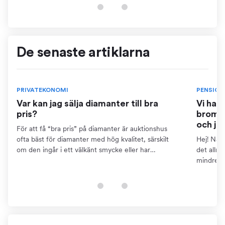
finns...
De senaste artiklarna
PRIVATEKONOMI
PENSION
Var kan jag sälja diamanter till bra
Vi har
pris?
bromse
och ja
För att få “bra pris” på diamanter är auktionshus
ofta bäst för diamanter med hög kvalitet, särskilt
Hej! När 
om den ingår i ett välkänt smycke eller har
det allm
dokumentation som certifikat. Detta kräver dock att
mindre ä
du kan...
pensions
finns...