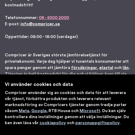
kostnadsfritt!
Telefonnummer:
08 - 5000 2000
E-post:
info@compricer.se
Öppettider: 08:00 - 18:00 (vardagar)
Compricer är Sveriges största jämförelsetjänst för
privatekonomi. Varje dag hjälper vi tusentals konsumenter att
spara pengar genom att jämföra
försäkringar
,
elavtal
och
lån
.
Tjänsten är helt kostnadsfri för dig och vi hjälper även till via
telefon om du önskar. Vi är registrerade som
Vi använder cookies och data
försäkringsdistributör hos Bolagsverket samt står under
Compricer använder sig av cookies och data för att leverera
Finansinspektionens tillsyn. Åtta gånger har vi blivit utsedda
vår tjänst, förbättra produkten och leverera relevant
till en av Sveriges 100 bästa sajter av IDG. Du kan känna dig
marknadsföring av Compricers tjänster genom tredje parter
trygg med att använda våra tjänster.
såsom
Meta
,
Google
, RTB House och
Microsoft
. Du kan själv
kontrollera dina inställningar genom att välja inställningar. Du
kan även läsa vår
cookiepolicy
och
personuppgiftspolicy
.