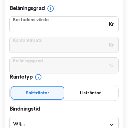
Belåningsgrad
Bostadens värde
Kr
Kontantinsats
Kr
Belåningsgrad
%
Räntetyp
Snitträntor
Listräntor
Bindningstid
Välj...