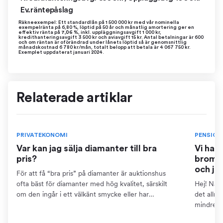
Ev.räntepåslag
Räkneexempel: Ett standardlån på 1 500 000 kr med vår nominella
exempelränta på 6,80 %, löptid på 50 år och månatlig amortering ger en
effektiv ränta på
7,06 %
, inkl. uppläggningsavgift 1 000 kr,
kredithanteringsavgift 3 500 kr och aviavgift 15 kr. Antal betalningar är 600
och om räntan är oförändrad under lånets löptid så är genomsnittlig
månadskostnad 6 780 kr/mån, totalt belopp att betala är 4 067 750 kr.
Exemplet uppdaterat januari 2024.
Relaterade artiklar
PRIVATEKONOMI
PENSION
Var kan jag sälja diamanter till bra
Vi har
pris?
bromse
och ja
För att få “bra pris” på diamanter är auktionshus
ofta bäst för diamanter med hög kvalitet, särskilt
Hej! När 
om den ingår i ett välkänt smycke eller har
det allm
dokumentation som certifikat. Detta kräver dock att
mindre ä
du kan...
pensions