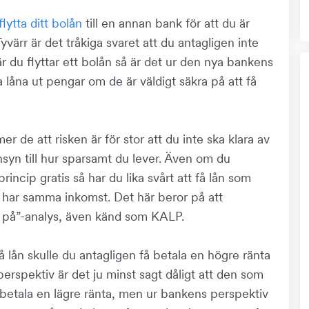
flytta ditt bolån
till en annan bank för att du är
Tyvärr är det tråkiga svaret att du antagligen inte
 du flyttar ett bolån så är det ur den nya bankens
a låna ut pengar om de är väldigt säkra på att få
 de att risken är för stor att du inte ska klara av
hänsyn till hur sparsamt du lever. Även om du
princip gratis så har du lika svårt att få lån som
 har samma inkomst. Det här beror på att
a på”-analys, även känd som KALP.
å lån skulle du antagligen få betala en högre ränta
perspektiv är det ju minst sagt dåligt att den som
betala en lägre ränta, men ur bankens perspektiv