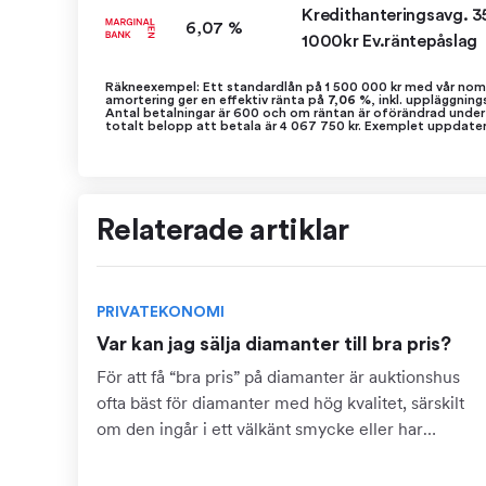
Kredithanteringsavg. 3
6,07 %
1000kr Ev.räntepåslag
Räkneexempel: Ett standardlån på 1 500 000 kr med vår nomi
amortering ger en effektiv ränta på
7,06 %
, inkl. uppläggning
Antal betalningar är 600 och om räntan är oförändrad under
totalt belopp att betala är 4 067 750 kr. Exemplet uppdater
Relaterade artiklar
PRIVATEKONOMI
Var kan jag sälja diamanter till bra pris?
För att få “bra pris” på diamanter är auktionshus
ofta bäst för diamanter med hög kvalitet, särskilt
om den ingår i ett välkänt smycke eller har
dokumentation som certifikat. Detta kräver dock
att du kan...