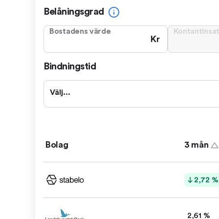
Belåningsgrad
Bostadens värde
Kontantinsa
Kr
Bindningstid
Välj...
Bolag
3 mån
2,72 %
2,61 %