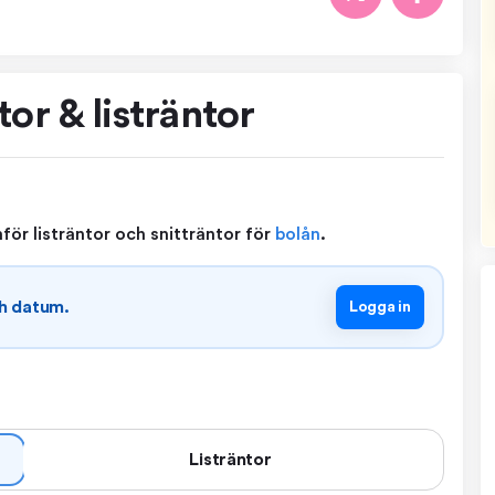
tor & listräntor
för listräntor och snitträntor för
bolån
.
ch datum.
Logga in
Listräntor