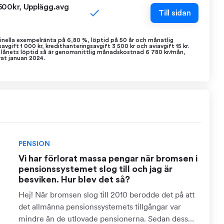
500kr, Upplägg.avg
Till sidan
nella exempelränta på 6,80 %, löptid på 50 år och månatlig
savgift 1 000 kr, kredithanteringsavgift 3 500 kr och aviavgift 15 kr.
 lånets löptid så är genomsnittlig månadskostnad 6 780 kr/mån,
at januari 2024.
PENSION
Vi har förlorat massa pengar när bromsen i
pensionssystemet slog till och jag är
besviken. Hur blev det så?
Hej! När bromsen slog till 2010 berodde det på att
det allmänna pensionssystemets tillgångar var
mindre än de utlovade pensionerna. Sedan dess