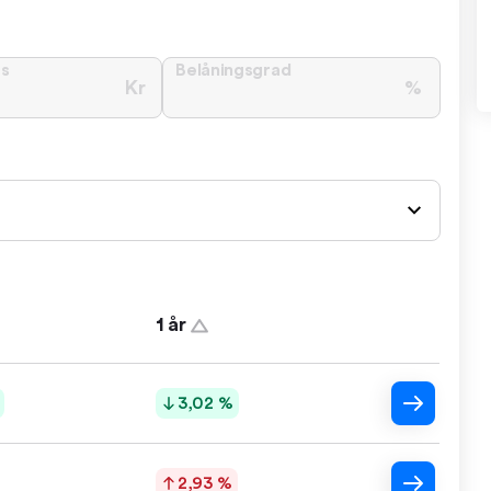
ts
Belåningsgrad
Kr
%
1 år
3,02 %
2,93 %