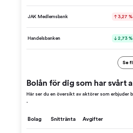
JAK Medlems­bank
3,27 %
Handels­banken
2,73 %
Se f
Bolån för dig som har svårt at
Här ser du en översikt av aktörer som erbjuder bo
.
Bolag
Snittränta
Avgifter