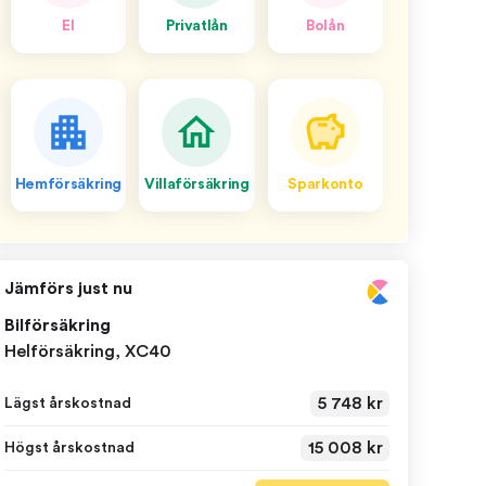
El
Privatlån
Bolån
Hemförsäkring
Villaförsäkring
Sparkonto
Jämförs just nu
Bilförsäkring
Helförsäkring, XC40
5 748 kr
Lägst årskostnad
15 008 kr
Högst årskostnad