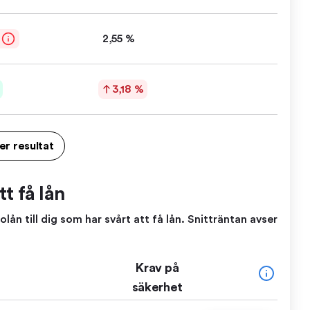
2,55 %
3,18 %
ler resultat
t få lån
lån till dig som har svårt att få lån. Snitträntan avser
Krav på
säkerhet