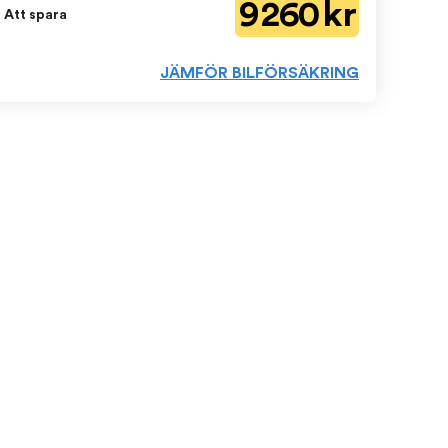
9 260 kr
Att spara
JÄMFÖR BILFÖRSÄKRING