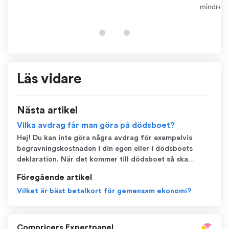
dokumentation som certifikat. Detta kräver dock att
mindre ä
du kan...
pensions
finns...
Läs vidare
Nästa artikel
Vilka avdrag får man göra på dödsboet?
Hej! Du kan inte göra några avdrag för exempelvis
begravningskostnaden i din egen eller i dödsboets
deklaration. När det kommer till dödsboet så ska
tillgångar och skulder tecknas som de var vid
Föregående artikel
dödsfallet. De kostnader du får ta upp i dödsboet efter
Vilket är bäst betalkort för gemensam ekonomi?
dödsfallet är kostnader för begravning, bou...
Compricers Expertpanel