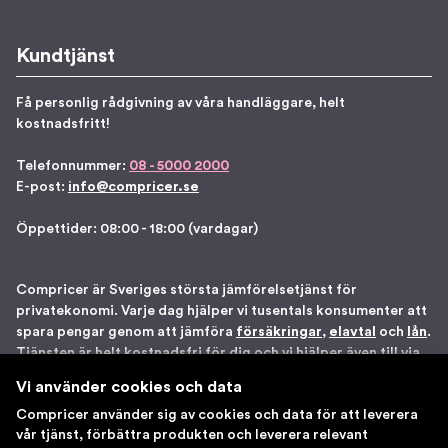
Kundtjänst
Få personlig rådgivning av våra handläggare, helt
kostnadsfritt!
Telefonnummer:
08 - 5000 2000
E-post:
info@compricer.se
Öppettider: 08:00 - 18:00 (vardagar)
Compricer är Sveriges största jämförelsetjänst för
privatekonomi. Varje dag hjälper vi tusentals konsumenter att
spara pengar genom att jämföra
försäkringar
,
elavtal
och
lån
.
Tjänsten är helt kostnadsfri för dig och vi hjälper även till via
telefon om du önskar. Vi är registrerade som
Vi använder cookies och data
försäkringsdistributör hos Bolagsverket samt står under
Compricer använder sig av cookies och data för att leverera
Finansinspektionens tillsyn. Åtta gånger har vi blivit utsedda
vår tjänst, förbättra produkten och leverera relevant
till en av Sveriges 100 bästa sajter av IDG. Du kan känna dig