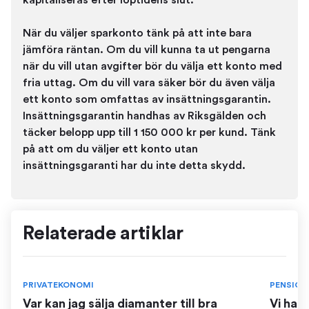
kapitaliseras efter löptidens slut.
När du väljer sparkonto tänk på att inte bara
jämföra räntan. Om du vill kunna ta ut pengarna
när du vill utan avgifter bör du välja ett konto med
fria uttag. Om du vill vara säker bör du även välja
ett konto som omfattas av insättningsgarantin.
Insättningsgarantin handhas av Riksgälden och
täcker belopp upp till 1 150 000 kr per kund. Tänk
på att om du väljer ett konto utan
insättningsgaranti har du inte detta skydd.
Relaterade artiklar
PRIVATEKONOMI
PENSION
Var kan jag sälja diamanter till bra
Vi har