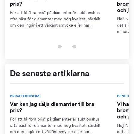
pris?
bromse
och ja
För att få “bra pris” på diamanter är auktionshus
ofta bäst för diamanter med hög kvalitet, särskilt
Hej! När 
om den ingår i ett välkänt smycke eller har
det allm
dokumentation som certifikat. Detta kräver dock att
mindre ä
du kan...
pensions
finns...
De senaste artiklarna
PRIVATEKONOMI
PENSION
Var kan jag sälja diamanter till bra
Vi har
pris?
bromse
och ja
För att få “bra pris” på diamanter är auktionshus
ofta bäst för diamanter med hög kvalitet, särskilt
Hej! När 
om den ingår i ett välkänt smycke eller har
det allm