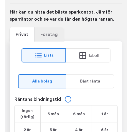
Här kan du hitta det bästa sparkontot. Jämför
sparräntor och se var du får den högsta räntan.
Privat
Företag
Tabell
Lista
Alla bolag
Bäst ränta
Räntans bindningstid
Ingen
3 mån
6 mån
1 år
(rörlig)
2 år
3 år
4 år
5 år