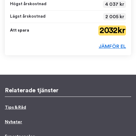
4 037 kr
Högst årskostnad
2 005 kr
Lägst årskostnad
2 032 kr
Att spara
JÄMFÖR EL
Relaterade tjänster
Tips & Råd
Nyheter