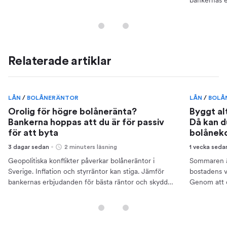
bankernas e
din ekonomi
Relaterade artiklar
LÅN
/
BOLÅNERÄNTOR
LÅN
/
BOLÅ
Orolig för högre bolåneränta?
Byggt al
Bankerna hoppas att du är för passiv
Då kan d
för att byta
bolånek
3 dagar sedan
2 minuters läsning
1 vecka seda
Geopolitiska konflikter påverkar bolåneräntor i
Sommaren är
Sverige. Inflation och styrräntor kan stiga. Jämför
bostadens v
bankernas erbjudanden för bästa räntor och skydda
Genom att 
din ekonomi.
bättre ränto