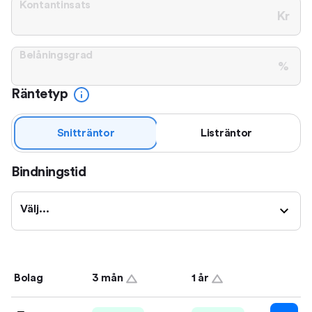
Kontantinsats
Kr
Belåningsgrad
%
Räntetyp
Snitträntor
Listräntor
Bindningstid
Välj...
Bolag
3 mån
1 år