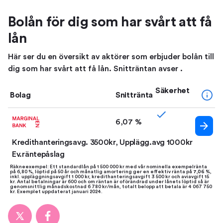
Bolån för dig som har svårt att få
lån
Här ser du en översikt av aktörer som erbjuder bolån till
dig som har svårt att få lån. Snitträntan avser .
Säkerhet
Bolag
Snittränta
6,07 %
Kredithanteringsavg. 3500kr, Upplägg.avg 1000kr
Ev.räntepåslag
Räkneexempel: Ett standardlån på 1 500 000 kr med vår nominella exempelränta
på 6,80 %, löptid på 50 år och månatlig amortering ger en effektiv ränta på
7,06 %
,
inkl. uppläggningsavgift 1 000 kr, kredithanteringsavgift 3 500 kr och aviavgift 15
kr. Antal betalningar är 600 och om räntan är oförändrad under lånets löptid så är
genomsnittlig månadskostnad 6 780 kr/mån, totalt belopp att betala är 4 067 750
kr. Exemplet uppdaterat januari 2024.