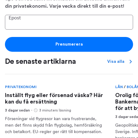
din privatekonomi. Varje vecka direkt till din e-post!
Epost
Prenumerera
De senaste artiklarna
Visa alla
PRIVATEKONOMI
LÅN
/
BOLÅ
Inställt flyg eller försenad väska? Här
Orolig f
kan du få ersättning
Bankerna
för att 
3 dagar sedan
3 minuters läsning
3 dagar sed
Förseningar vid flygresor kan vara frustrerande,
men det finns skydd från flygbolag, hemförsäkring
Geopolitisk
och betalkort. EU-regler ger rätt till kompensation.
Sverige. Inf