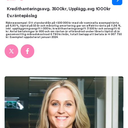
Kredithanteringsavg. 3500kr, Upplägg.avg 1000kr
Ev.räntepåslag
Räkneexempel: Ett standardlån på 1 500 000 kr med vår nominella exempelränta
på 6,80 %, löptid på 50 år och månatlig amortering ger en effektiv ränta på
7,06 %
,
inkl. uppläggningsavgift 1 000 kr, kredithanteringsavgift 3 500 kr och aviavgift 15
kr. Antal betalningar är 600 och om räntan är oförändrad under lånets löptid så är
genomsnittlig månadskostnad 6 780 kr/mån, totalt belopp att betala är 4 067 750
kr. Exemplet uppdaterat januari 2024.