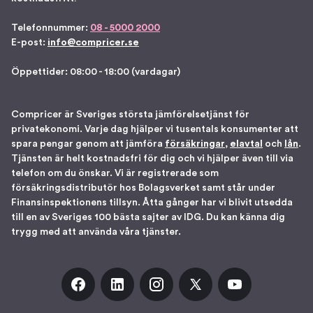
Telefonnummer:
08 - 5000 2000
E-post:
info@compricer.se
Öppettider: 08:00 - 18:00 (vardagar)
Compricer är Sveriges största jämförelsetjänst för
privatekonomi. Varje dag hjälper vi tusentals konsumenter att
spara pengar genom att jämföra
försäkringar
,
elavtal
och
lån
.
Tjänsten är helt kostnadsfri för dig och vi hjälper även till via
telefon om du önskar. Vi är registrerade som
försäkringsdistributör hos Bolagsverket samt står under
Finansinspektionens tillsyn. Åtta gånger har vi blivit utsedda
till en av Sveriges 100 bästa sajter av IDG. Du kan känna dig
trygg med att använda våra tjänster.