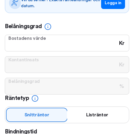
Vill du se mer? Exakta ränteändringar och
Logga in
datum.
Belåningsgrad
Bostadens värde
Kr
Kontantinsats
Kr
Belåningsgrad
%
Räntetyp
Snitträntor
Listräntor
Bindningstid