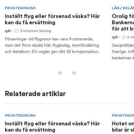
PRIVATEKONOMI
LÅN
/
BOLÅ
Inställt flyg eller försenad väska? Här
Orolig f
kan du få ersättning
Bankerna
för att 
Igår
3 minuters läsning
Igår
2 m
Förseningar vid flygresor kan vara frustrerande,
men det finns skydd från flygbolag, hemförsäkring
Geopolitisk
och betalkort. EU-regler ger rätt till kompensation.
Sverige. Inf
bankernas e
din ekonomi
Relaterade artiklar
PRIVATEKONOMI
PRIVATEKO
Inställt flyg eller försenad väska? Här
Hotet om
kan du få ersättning
bilar är 