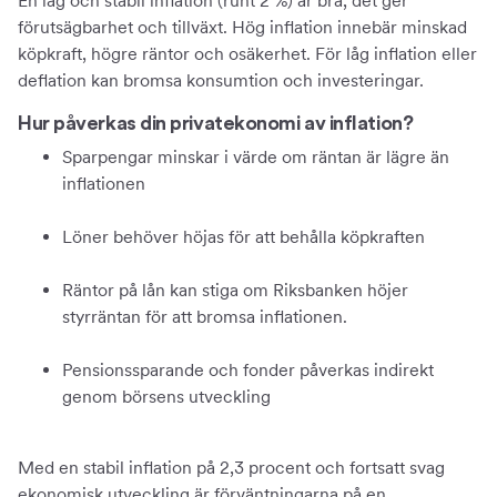
En låg och stabil inflation (runt 2 %) är bra, det ger
förutsägbarhet och tillväxt. Hög inflation innebär minskad
köpkraft, högre räntor och osäkerhet. För låg inflation eller
deflation kan bromsa konsumtion och investeringar.
Hur påverkas din privatekonomi av inflation?
Sparpengar minskar i värde om räntan är lägre än
inflationen
Löner behöver höjas för att behålla köpkraften
Räntor på lån kan stiga om Riksbanken höjer
styrräntan för att bromsa inflationen.
Pensionssparande och fonder påverkas indirekt
genom börsens utveckling
Med en stabil inflation på 2,3 procent och fortsatt svag
ekonomisk utveckling är förväntningarna på en