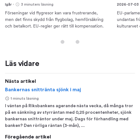
Igår
3 minuters läsning
2026-07-03
Förseningar vid flygresor kan vara frustrerande,
EU-parlamen
men det finns skydd från flygbolag, hemförsäkring
undantas frå
och betalkort. EU-regler ger rätt till kompensation.
kulturarvet o
Läs vidare
Nästa artikel
Bankernas snittränta sjönk i maj
1 minuts läsning
I väntan på Riksbankens agerande nästa vecka, då många tror
på en sänkning av styrräntan med 0,25 procentenheter, sjönk
bankernas snitträntor under maj. Dags för förhandling med
banken? Den rörliga räntan (3-mån), ...
Föregående artikel