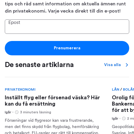
tips och råd samt information om aktuella ämnen runt
din privatekonomi. Varje vecka direkt till din e-post!
Epost
Prenumerera
De senaste artiklarna
Visa alla
PRIVATEKONOMI
LÅN
/
BOLÅ
Inställt flyg eller försenad väska? Här
Orolig f
kan du få ersättning
Bankerna
för att 
Igår
3 minuters läsning
Igår
2 m
Förseningar vid flygresor kan vara frustrerande,
men det finns skydd från flygbolag, hemförsäkring
Geopolitisk
och betalkort. EU-regler ger rätt till kompensation.
Sverige. Inf