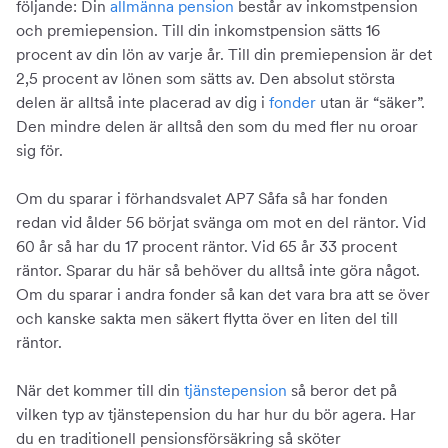
följande: Din
allmänna pension
består av inkomstpension
och premiepension. Till din inkomstpension sätts 16
procent av din lön av varje år. Till din premiepension är det
2,5 procent av lönen som sätts av. Den absolut största
delen är alltså inte placerad av dig i
fonder
utan är “säker”.
Den mindre delen är alltså den som du med fler nu oroar
sig för.
Om du sparar i förhandsvalet AP7 Såfa så har fonden
redan vid ålder 56 börjat svänga om mot en del räntor. Vid
60 år så har du 17 procent räntor. Vid 65 år 33 procent
räntor. Sparar du här så behöver du alltså inte göra något.
Om du sparar i andra fonder så kan det vara bra att se över
och kanske sakta men säkert flytta över en liten del till
räntor.
När det kommer till din
tjänstepension
så beror det på
vilken typ av tjänstepension du har hur du bör agera. Har
du en traditionell pensionsförsäkring så sköter