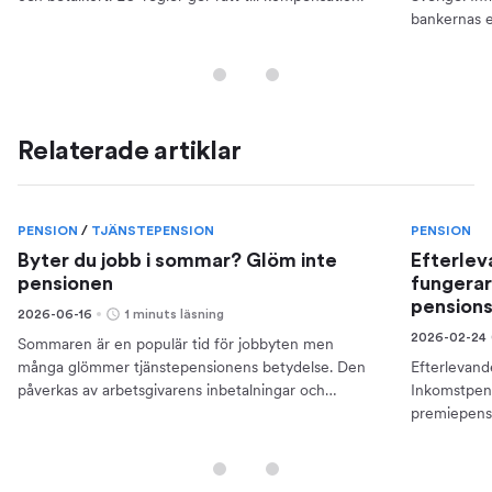
bankernas e
din ekonomi
Relaterade artiklar
PENSION
/
TJÄNSTEPENSION
PENSION
Byter du jobb i sommar? Glöm inte
Efterlev
pensionen
fungerar 
pension
2026-06-16
1 minuts läsning
2026-02-24
Sommaren är en populär tid för jobbyten men
många glömmer tjänstepensionens betydelse. Den
Efterlevand
påverkas av arbetsgivarens inbetalningar och
Inkomstpen
påverkar pensionen.
premiepensi
skydd som 