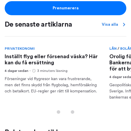
Prenumerera
De senaste artiklarna
Visa alla
PRIVATEKONOMI
LÅN
/
BOLÅ
Inställt flyg eller försenad väska? Här
Orolig f
kan du få ersättning
Bankerna
för att 
4 dagar sedan
3 minuters läsning
4 dagar sed
Förseningar vid flygresor kan vara frustrerande,
men det finns skydd från flygbolag, hemförsäkring
Geopolitisk
och betalkort. EU-regler ger rätt till kompensation.
Sverige. Inf
bankernas e
din ekonomi