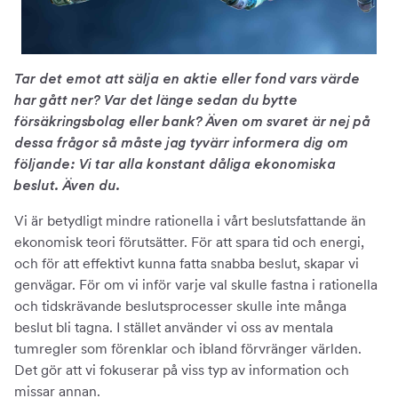
Tar det emot att sälja en aktie eller fond vars värde
har gått ner? Var det länge sedan du bytte
försäkringsbolag eller bank? Även om svaret är nej på
dessa frågor så måste jag tyvärr informera dig om
följande: Vi tar alla konstant dåliga ekonomiska
beslut. Även du.
Vi är betydligt mindre rationella i vårt beslutsfattande än
ekonomisk teori förutsätter. För att spara tid och energi,
och för att effektivt kunna fatta snabba beslut, skapar vi
genvägar. För om vi inför varje val skulle fastna i rationella
och tidskrävande beslutsprocesser skulle inte många
beslut bli tagna. I stället använder vi oss av mentala
tumregler som förenklar och ibland förvränger världen.
Det gör att vi fokuserar på viss typ av information och
missar annan.