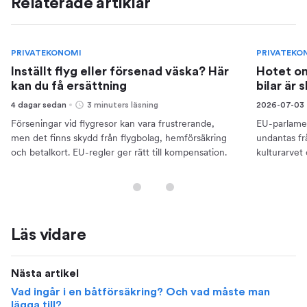
Relaterade artiklar
PRIVATEKONOMI
PRIVATEKO
Inställt flyg eller försenad väska? Här
Hotet om
kan du få ersättning
bilar är 
4 dagar sedan
3 minuters läsning
2026-07-03
Förseningar vid flygresor kan vara frustrerande,
EU-parlamen
men det finns skydd från flygbolag, hemförsäkring
undantas frå
och betalkort. EU-regler ger rätt till kompensation.
kulturarvet o
Läs vidare
Nästa artikel
Vad ingår i en båtförsäkring? Och vad måste man
lägga till?