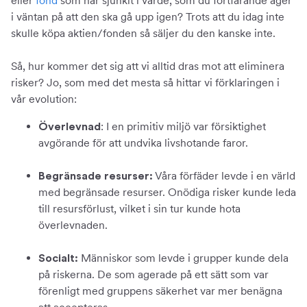
eller
fond
som har sjunkit i värde, som du fortfarande äger
i väntan på att den ska gå upp igen? Trots att du idag inte
skulle köpa aktien/fonden så säljer du den kanske inte.
Så, hur kommer det sig att vi alltid dras mot att eliminera
risker? Jo, som med det mesta så hittar vi förklaringen i
vår evolution:
: I en primitiv miljö var försiktighet
Överlevnad
avgörande för att undvika livshotande faror.
Våra förfäder levde i en värld
Begränsade resurser:
med begränsade resurser. Onödiga risker kunde leda
till resursförlust, vilket i sin tur kunde hota
överlevnaden.
Människor som levde i grupper kunde dela
Socialt:
på riskerna. De som agerade på ett sätt som var
förenligt med gruppens säkerhet var mer benägna