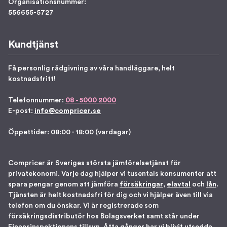
Organisationsnummer:
556655-5727
Kundtjänst
Få personlig rådgivning av våra handläggare, helt
kostnadsfritt!
Telefonnummer:
08 - 5000 2000
E-post:
info@compricer.se
Öppettider: 08:00 - 18:00 (vardagar)
Compricer är Sveriges största jämförelsetjänst för
privatekonomi. Varje dag hjälper vi tusentals konsumenter att
spara pengar genom att jämföra
försäkringar
,
elavtal
och
lån
.
Tjänsten är helt kostnadsfri för dig och vi hjälper även till via
telefon om du önskar. Vi är registrerade som
försäkringsdistributör hos Bolagsverket samt står under