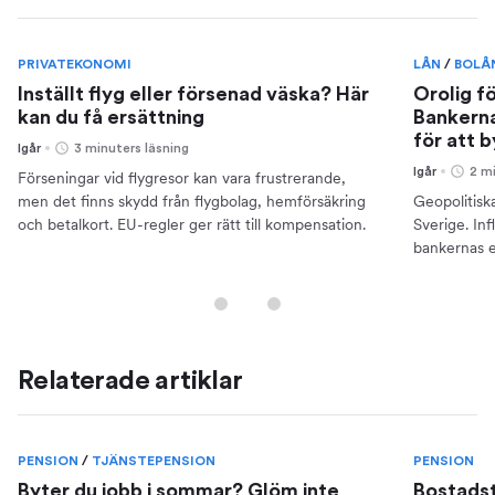
PRIVATEKONOMI
LÅN
/
BOLÅ
Inställt flyg eller försenad väska? Här
Orolig f
kan du få ersättning
Bankerna
för att 
Igår
3 minuters läsning
Igår
2 m
Förseningar vid flygresor kan vara frustrerande,
men det finns skydd från flygbolag, hemförsäkring
Geopolitisk
och betalkort. EU-regler ger rätt till kompensation.
Sverige. Inf
bankernas e
din ekonomi
Relaterade artiklar
PENSION
/
TJÄNSTEPENSION
PENSION
Byter du jobb i sommar? Glöm inte
Bostadsti