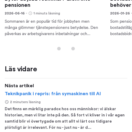
pensionen
behöver
2026-06-16
1 minuts läsning
2026-01-26
Sommaren är en populär tid för jobbyten men
Som pension
många glömmer tjänstepensionens betydelse. Den
bostadstill
påverkas av arbetsgivarens inbetalningar och
bostadsbidr
påverkar pensionen.
ansöker.
Läs vidare
Nästa artikel
Teknikpanik i repris: från symaskinen till AI
2 minuters läsning
Det finns en märklig paradox hos oss människor: vi älskar
historien, men vi litar inte på den. Så fort vi kliver in i vår egen
samtid blir vi övertygade om att allt vi lärt oss tidigare
plötsligt är irrelevant. För nu - just nu - är d...