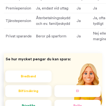
Premiepension
Ja, endast vid uttag
Ja
Ja
Återbetalningsskydd
Ja, ofta
Tjänstepension
Ja
och ev. familjeskydd
tydligt
Nej elle
Privat sparande
Beror på sparform
Ja
margine
Se hur mycket pengar du kan spara:
Bredband
Bilförsäkring
El
Privatlån
Bolån