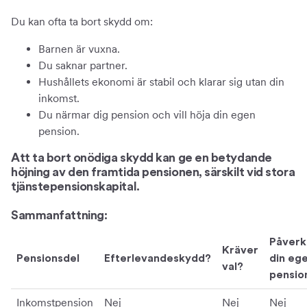
Du kan ofta ta bort skydd om:
Barnen är vuxna.
Du saknar partner.
Hushållets ekonomi är stabil och klarar sig utan din
inkomst.
Du närmar dig pension och vill höja din egen
pension.
Att ta bort onödiga skydd kan ge en betydande
höjning av den framtida pensionen, särskilt vid stora
tjänstepensionskapital.
Sammanfattning:
Påverk
Kräver
Pensionsdel
Efterlevandeskydd?
din eg
val?
pensio
Inkomstpension
Nej
Nej
Nej