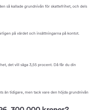
den så kallade grundnivån för skattefrihet, och dels
 årligen på värdet och insättningarna på kontot.
t, det vill säga 3,55 procent. Då får du din
ats än tidigare, men tack vare den höjda grundnivån
2026, 300 000 kronor?