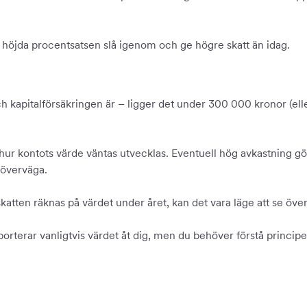
öjda procentsatsen slå igenom och ge högre skatt än idag.
 och kapitalförsäkringen är – ligger det under 300 000 kronor (ell
r kontots värde väntas utvecklas. Eventuell hög avkastning gör
 överväga.
ten räknas på värdet under året, kan det vara läge att se över
pporterar vanligtvis värdet åt dig, men du behöver förstå principe