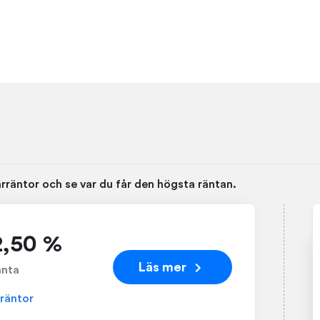
rräntor och se var du får den högsta räntan.
2,50 %
Läs mer
änta
 räntor