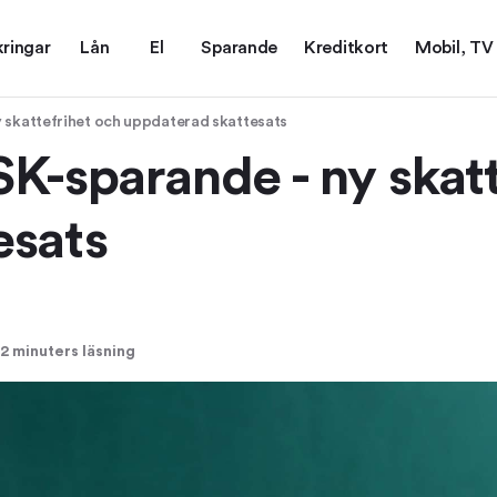
kringar
Lån
El
Sparande
Kreditkort
Mobil, TV
y skattefrihet och uppdaterad skattesats
SK-sparande - ny skat
esats
2 minuters läsning