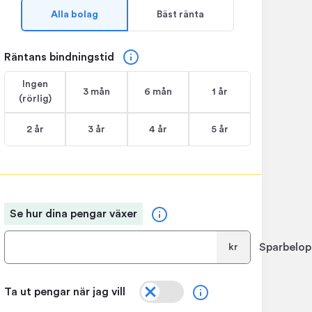
Alla bolag
Bäst ränta
Räntans bindningstid
Ingen
3 mån
6 mån
1 år
(rörlig)
2 år
3 år
4 år
5 år
Se hur dina pengar växer
Sparbelop
kr
Ta ut pengar när jag vill