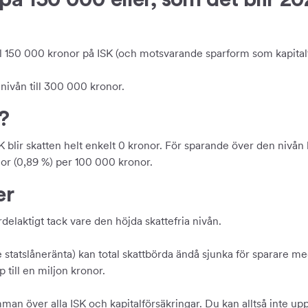
l 150 000 kronor på ISK (och motsvarande sparform som kapitalfö
nivån till 300 000 kronor.
?
blir skatten helt enkelt 0 kronor. För sparande över den nivån 
or (0,89 %) per 100 000 kronor.
er
delaktigt tack vare den höjda skattefria nivån.
statslåneränta) kan total skattbörda ändå sjunka för sparare m
 till en miljon kronor.
man över alla ISK och kapitalförsäkringar. Du kan alltså inte up