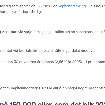
 för dig som sparar via
ISK
eller i en
kapitalförsäkring
. Dels höjs 
 hur du kan förbereda dig.
vinstskatt vid varje försäljning, i stället tas en schablonskatt ut
å kontot vid kvartalsskiften plus insättningar delat med fyra.
tan den 30 november året innan (2,55 % år 2025) + 1 procentenhe
ent av kapitalunderlaget. Det är alltså en något högre procents
 på 150 000 eller, som det blir 