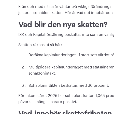
Från och med nästa år väntar två viktiga förändringar
justeras schablonskatten. Här är vad det innebär och
Vad blir den nya skatten?
ISK och Kapitalförsäkring beskattas inte som en vanlig 
Skatten räknas ut så här:
Beräkna kapitalunderlaget - i stort sett värdet p
Multiplicera kapitalunderlaget med statslånerän
schablonintäkt.
Schablonintäkten beskattas med 30 procent.
För inkomståret 2026 blir schablonskatten 1,065 proc
påverkas många sparare positivt.
Vad innebär skattefriheten