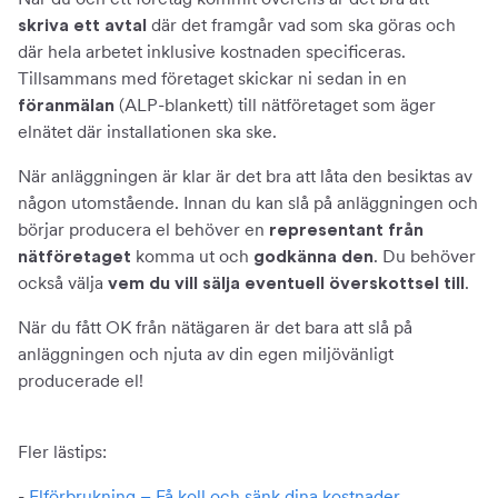
där det framgår vad som ska göras och
skriva ett avtal
där hela arbetet inklusive kostnaden specificeras.
Tillsammans med företaget skickar ni sedan in en
(ALP-blankett) till nätföretaget som äger
föranmälan
elnätet där installationen ska ske.
När anläggningen är klar är det bra att låta den besiktas av
någon utomstående. Innan du kan slå på anläggningen och
börjar producera el behöver en
representant från
komma ut och
. Du behöver
nätföretaget
godkänna den
också välja
.
vem du vill sälja eventuell överskottsel till
När du fått OK från nätägaren är det bara att slå på
anläggningen och njuta av din egen miljövänligt
producerade el!
Fler lästips:
-
Elförbrukning – Få koll och sänk dina kostnader