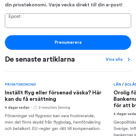
din privatekonomi. Varje vecka direkt till din e-post!
Epost
Prenumerera
De senaste artiklarna
Visa alla
PRIVATEKONOMI
LÅN
/
BOLÅ
Inställt flyg eller försenad väska? Här
Orolig f
kan du få ersättning
Bankerna
för att 
4 dagar sedan
3 minuters läsning
4 dagar sed
Förseningar vid flygresor kan vara frustrerande,
men det finns skydd från flygbolag, hemförsäkring
Geopolitisk
och betalkort. EU-regler ger rätt till kompensation.
Sverige. Inf
bankernas e