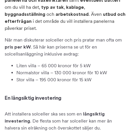
samt
panelerna och växelriktaren
eventuellt batteri
om du vill ha det
,
,
,
typ av tak
kablage
och
. Även
byggnadsställning
arbetskostnad
utbud och
i det område du vill installera panelerna
efterfrågan
påverkar priset.
När man diskuterar solceller och pris pratar man ofta om
. Så här kan priserna se ut för en
pris per kW
solcellsanläggning inklusive avdrag:
Liten villa – 65 000 kronor för 5 kW
Normalstor villa – 130 000 kronor för 10 kW
Stor villa – 195 000 kronor för 15 kW
En långsiktig investering
Att installera solceller ska ses som en
långsiktig
. De flesta som har solceller kan mer än
investering
halvera sin elräkning och överskottet säljer du.