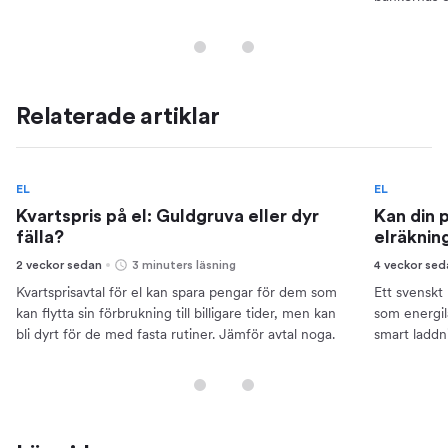
din ekonomi
Relaterade artiklar
EL
EL
Kvartspris på el: Guldgruva eller dyr
Kan din 
fälla?
elräknin
2 veckor sedan
3 minuters läsning
4 veckor se
Kvartsprisavtal för el kan spara pengar för dem som
Ett svenskt 
kan flytta sin förbrukning till billigare tider, men kan
som energil
bli dyrt för de med fasta rutiner. Jämför avtal noga.
smart laddn
pengar.