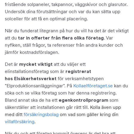
fristående solpaneler, takpannor, väggskivor och glasrutor.
Undersök dina förutsättningar och var du kan sätta upp
solceller för att få en optimal placering.
När du funderat litegrann på hur du vill ha det är det viktigt
att du
. Var
tar in offerter från flera olika företag
nyfiken, ställ frågor, ta referenser från andra kunder och
jämför kostnadsförslagen.
Det är
att du väljer ett
mycket viktigt
elinstallationsföretag som är
registrerat
för verksamhetstypen
hos Elsäkerhetsverket
"Elproduktionsanläggningar". På
Kollaelföretaget.se
kan du
söka och se vilka företag som har denna registrering.
Bland annat ska de ha ett
som
egenkontrollprogram
säkerställer att installationen går rätt till.
Kolla även upp
med ditt
försäkringsbolag
om vad som gäller kring din
villaförsäkring
.
När du och ett företag kommit överens är det bra att