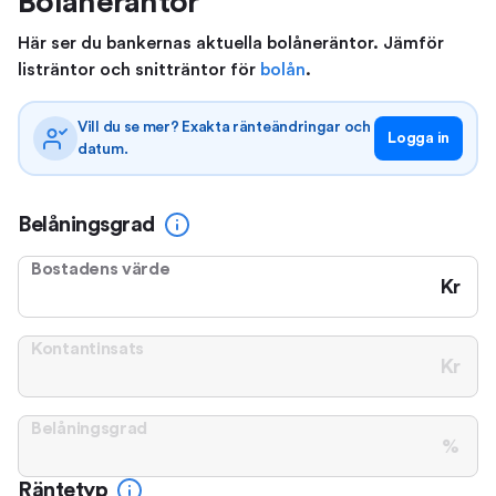
Bolåneräntor
Här ser du bankernas aktuella bolåneräntor. Jämför
listräntor och snitträntor för
bolån
.
Vill du se mer? Exakta ränteändringar och
Logga in
datum.
Belåningsgrad
Bostadens värde
Kr
Kontantinsats
Kr
Belåningsgrad
%
Räntetyp