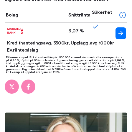
Säkerhet
Bolag
Snittränta
6,07 %
Kredithanteringsavg. 3500kr, Upplägg.avg 1000kr
Ev.räntepåslag
Räkneexempel: Ett standardlån på 1 500 000 kr med vår nominella exempelränta
på 6,80 %, löptid på 50 år och månatlig amortering ger en effektiv ränta på
7,06 %
,
inkl. uppläggningsavgift 1 000 kr, kredithanteringsavgift 3 500 kr och aviavgift 15
kr. Antal betalningar är 600 och om räntan är oförändrad under lånets löptid så är
genomsnittlig månadskostnad 6 780 kr/mån, totalt belopp att betala är 4 067 750
kr. Exemplet uppdaterat januari 2024.