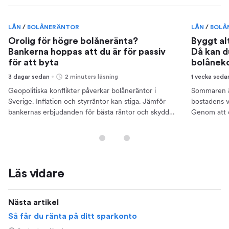
LÅN
/
BOLÅNERÄNTOR
LÅN
/
BOLÅ
Orolig för högre bolåneränta?
Byggt al
Bankerna hoppas att du är för passiv
Då kan d
för att byta
bolånek
3 dagar sedan
2 minuters läsning
1 vecka seda
Geopolitiska konflikter påverkar bolåneräntor i
Sommaren är
Sverige. Inflation och styrräntor kan stiga. Jämför
bostadens v
bankernas erbjudanden för bästa räntor och skydda
Genom att 
din ekonomi.
bättre ränto
Läs vidare
Nästa artikel
Så får du ränta på ditt sparkonto