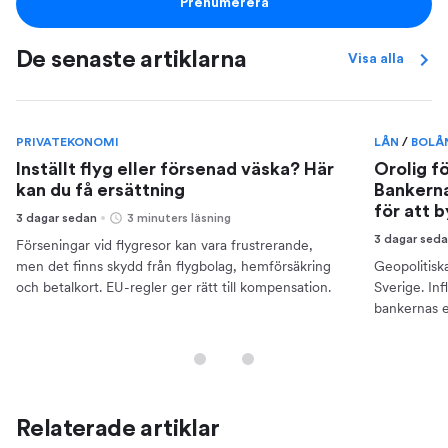
Prenumerera
De senaste artiklarna
Visa alla
PRIVATEKONOMI
LÅN
/
BOLÅ
Inställt flyg eller försenad väska? Här
Orolig f
kan du få ersättning
Bankerna
för att 
3 dagar sedan
3 minuters läsning
3 dagar sed
Förseningar vid flygresor kan vara frustrerande,
men det finns skydd från flygbolag, hemförsäkring
Geopolitisk
och betalkort. EU-regler ger rätt till kompensation.
Sverige. Inf
bankernas e
din ekonomi
Relaterade artiklar