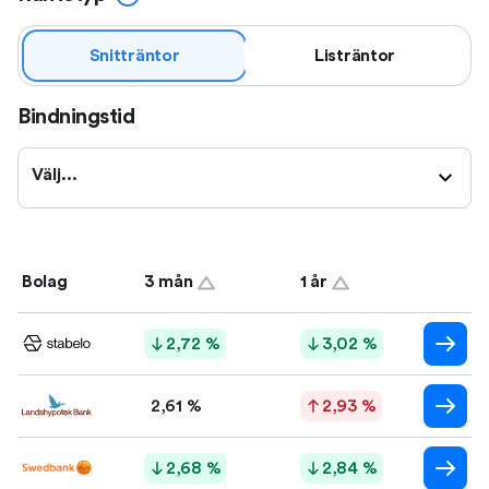
Snitträntor
Listräntor
Bindningstid
Välj...
Bolag
3 mån
1 år
2,72 %
3,02 %
2,61 %
2,93 %
2,68 %
2,84 %