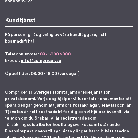
556655-5727
Kundtjänst
Få personlig rådgivning av våra handläggare, helt
kostnadsfritt!
Telefonnummer:
08 - 5000 2000
E-post:
info@compricer.se
Öppettider: 08:00 - 18:00 (vardagar)
Compricer är Sveriges största jämförelsetjänst för
privatekonomi. Varje dag hjälper vi tusentals konsumenter att
spara pengar genom att jämföra
försäkringar
,
elavtal
och
lån
.
Tjänsten är helt kostnadsfri för dig och vi hjälper även till via
telefon om du önskar. Vi är registrerade som
försäkringsdistributör hos Bolagsverket samt står under
Finansinspektionens tillsyn. Åtta gånger har vi blivit utsedda
till en av Sveriges 100 bästa sajter av IDG. Du kan känna dig