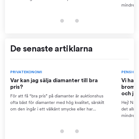
dokumentation som certifikat. Detta kräver dock att
mindre ä
du kan...
pensions
finns...
De senaste artiklarna
PRIVATEKONOMI
PENSION
Var kan jag sälja diamanter till bra
Vi har
pris?
bromse
och ja
För att få “bra pris” på diamanter är auktionshus
ofta bäst för diamanter med hög kvalitet, särskilt
Hej! När 
om den ingår i ett välkänt smycke eller har
det allm
dokumentation som certifikat. Detta kräver dock att
mindre ä
du kan...
pensions
finns...