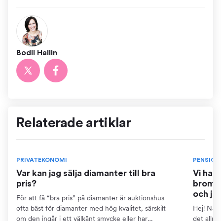
Bodil Hallin
Relaterade artiklar
PRIVATEKONOMI
PENSION
Var kan jag sälja diamanter till bra
Vi har
pris?
bromse
och ja
För att få “bra pris” på diamanter är auktionshus
ofta bäst för diamanter med hög kvalitet, särskilt
Hej! När 
om den ingår i ett välkänt smycke eller har
det allm