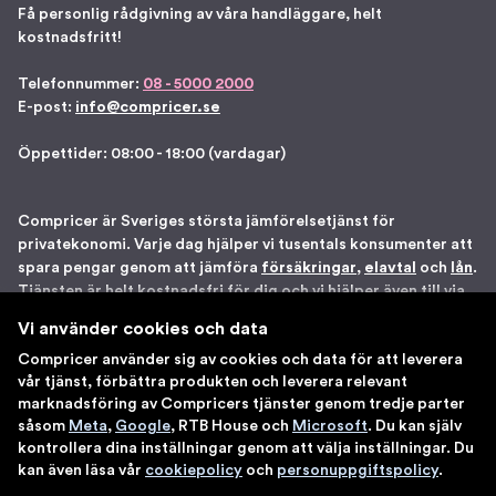
Få personlig rådgivning av våra handläggare, helt
kostnadsfritt!
Telefonnummer:
08 - 5000 2000
E-post:
info@compricer.se
Öppettider: 08:00 - 18:00 (vardagar)
Compricer är Sveriges största jämförelsetjänst för
privatekonomi. Varje dag hjälper vi tusentals konsumenter att
spara pengar genom att jämföra
försäkringar
,
elavtal
och
lån
.
Tjänsten är helt kostnadsfri för dig och vi hjälper även till via
telefon om du önskar. Vi är registrerade som
Vi använder cookies och data
försäkringsdistributör hos Bolagsverket samt står under
Compricer använder sig av cookies och data för att leverera
Finansinspektionens tillsyn. Åtta gånger har vi blivit utsedda
vår tjänst, förbättra produkten och leverera relevant
till en av Sveriges 100 bästa sajter av IDG. Du kan känna dig
marknadsföring av Compricers tjänster genom tredje parter
trygg med att använda våra tjänster.
såsom
Meta
,
Google
, RTB House och
Microsoft
. Du kan själv
kontrollera dina inställningar genom att välja inställningar. Du
kan även läsa vår
cookiepolicy
och
personuppgiftspolicy
.