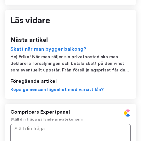
Läs vidare
Nästa artikel
Skatt när man bygger balkong?
Hej Erika! När man säljer sin privatbostad ska man
deklarera försäljningen och betala skatt på den vinst
som eventuellt uppstår. Från försäljningspriset får du
göra avdrag för bland annat mäklararvode och de
Föregående artikel
förbättringsutgifter du har haft. Skatten på den vinst
Köpa gemensam lägenhet med varsitt lån?
som kvarstår är 22 procent. Så...
Compricers Expertpanel
Ställ din fråga gällande privatekonomi