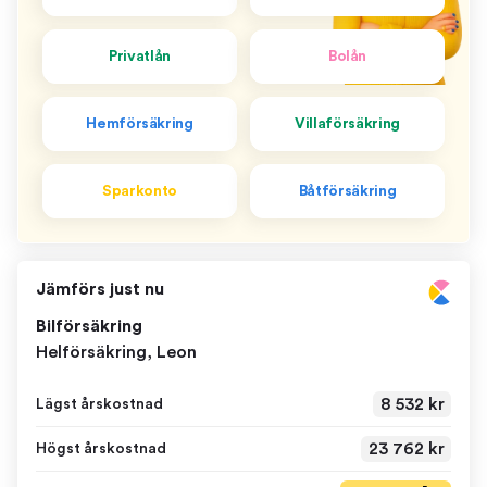
Privatlån
Bolån
Hemförsäkring
Villaförsäkring
Sparkonto
Båtförsäkring
Jämförs just nu
Bilförsäkring
Helförsäkring, Leon
8 532 kr
Lägst årskostnad
23 762 kr
Högst årskostnad