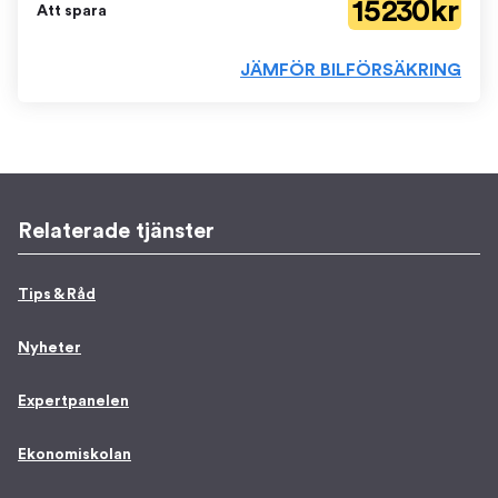
15 230 kr
Att spara
JÄMFÖR BILFÖRSÄKRING
Relaterade tjänster
Tips & Råd
Nyheter
Expertpanelen
Ekonomiskolan