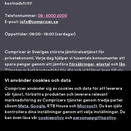
kostnadsfritt!
Telefonnummer:
08 - 5000 2000
E-post:
info@compricer.se
Öppettider: 08:00 - 18:00 (vardagar)
Compricer är Sveriges största jämförelsetjänst för
privatekonomi. Varje dag hjälper vi tusentals konsumenter att
spara pengar genom att jämföra
försäkringar
,
elavtal
och
lån
.
Tjänsten är helt kostnadsfri för dig och vi hjälper även till via
telefon om du önskar. Vi är registrerade som
Vi använder cookies och data
försäkringsdistributör hos Bolagsverket samt står under
Compricer använder sig av cookies och data för att leverera
Finansinspektionens tillsyn. Åtta gånger har vi blivit utsedda
vår tjänst, förbättra produkten och leverera relevant
till en av Sveriges 100 bästa sajter av IDG. Du kan känna dig
marknadsföring av Compricers tjänster genom tredje parter
trygg med att använda våra tjänster.
såsom
Meta
,
Google
, RTB House och
Microsoft
. Du kan själv
kontrollera dina inställningar genom att välja inställningar. Du
kan även läsa vår
cookiepolicy
och
personuppgiftspolicy
.