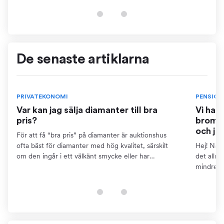
finns...
De senaste artiklarna
PRIVATEKONOMI
PENSION
Var kan jag sälja diamanter till bra
Vi har
pris?
bromse
och ja
För att få “bra pris” på diamanter är auktionshus
ofta bäst för diamanter med hög kvalitet, särskilt
Hej! När 
om den ingår i ett välkänt smycke eller har
det allm
dokumentation som certifikat. Detta kräver dock att
mindre ä
du kan...
pensions
finns...