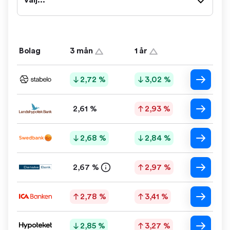
Välj...
Bolag
3 mån
1 år
2,72 %
3,02 %
2,61 %
2,93 %
2,68 %
2,84 %
2,67 %
2,97 %
2,78 %
3,41 %
2,85 %
3,27 %