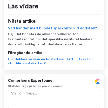
Läs vidare
Nästa artikel
Vad händer med bundet sparkonto vid dödsfall?
Hej! Det bör stå i de allmänna villkoren för
fasträntekontot hur det specifika institutet hanterar
dödsfall. Brukligt är att dödsboet ersätts för
ackumulerad men ännu ej kapitaliserad ränta fram till
Föregående artikel
uttags- eller överföringsdagen. /Emma
Hur deklarerar man en bostad man fått i gåva? Hur
stor blir vinstskatten?
Compricers Expertpanel
Ställ din fråga gällande privatekonomi