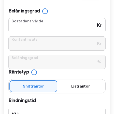
Belåningsgrad
Bostadens värde
Kr
Kontantinsats
Kr
Belåningsgrad
%
Räntetyp
Snitträntor
Listräntor
Bindningstid