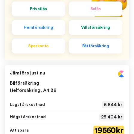
Privatlån
Bolån
Hemförsäkring
Villaförsäkring
Sparkonto
Båtförsäkring
Jämförs just nu
Bilförsäkring
Helförsäkring, A4 B8
5 844 kr
Lägst årskostnad
25 404 kr
Högst årskostnad
19 560 kr
Att spara