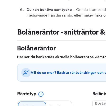
– Om du i samband me
Du kan behöva samtycke
medgivande från din sambo eller make/maka och
Bolåneräntor - snitträntor & 
Bolåneräntor
Här ser du bankernas aktuella bolåneräntor. Jämför
Vill du se mer? Exakta ränteändringar och
Räntetyp
Belåni
Bosta