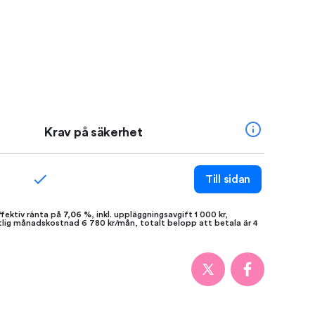
Krav på säkerhet
Till sidan
ffektiv ränta på
7,06 %
, inkl. uppläggningsavgift 1 000 kr,
ttlig månadskostnad 6 780 kr/mån, totalt belopp att betala är 4