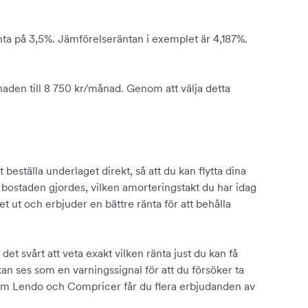
ränta på 3,5%. Jämförelseräntan i exemplet är 4,187%.
naden till 8 750 kr/månad. Genom att välja detta
beställa underlaget direkt, så att du kan flytta dina
 bostaden gjordes, vilken amorteringstakt du har idag
get ut och erbjuder en bättre ränta för att behålla
et svårt att veta exakt vilken ränta just du kan få
kan ses som en varningssignal för att du försöker ta
t som Lendo och Compricer får du flera erbjudanden av