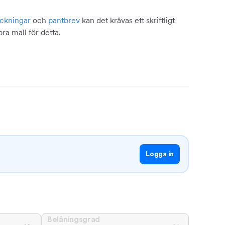
eckningar
och
pantbrev
kan det krävas ett skriftligt
ra mall för detta.
Logga in
Belåningsgrad