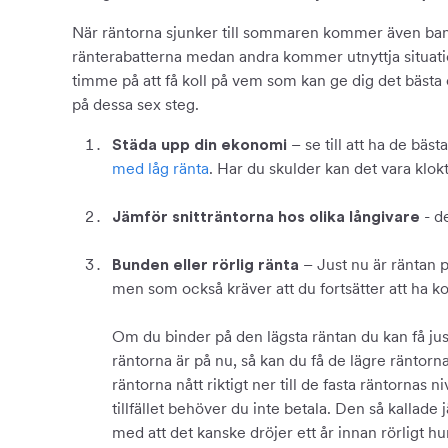
När räntorna sjunker till sommaren kommer även banker
ränterabatterna medan andra kommer utnyttja situatione
timme på att få koll på vem som kan ge dig det bästa
på dessa sex steg.
– se till att ha de bä
Städa upp din ekonomi
med låg ränta
. Har du skulder kan det vara klokt
- d
Jämför snitträntorna hos olika långivare
– Just nu är räntan 
Bunden eller rörlig ränta
men som också kräver att du fortsätter att ha 
Om du binder på den lägsta räntan du kan få just
räntorna är på nu, så kan du få de lägre räntorn
räntorna nått riktigt ner till de fasta räntornas
tillfället behöver du inte betala. Den så kallad
med att det kanske dröjer ett år innan rörligt hun