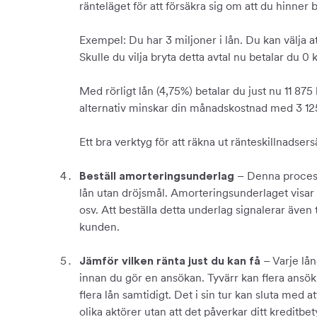
ränteläget för att försäkra sig om att du hinner
Exempel: Du har 3 miljoner i lån. Du kan välja at
Skulle du vilja bryta detta avtal nu betalar du 0 
Med rörligt lån (4,75%) betalar du just nu 11 8
alternativ minskar din månadskostnad med 3 1
Ett bra verktyg för att räkna ut ränteskillnadser
– Denna process k
Beställ amorteringsunderlag
lån utan dröjsmål. Amorteringsunderlaget visar 
osv. Att beställa detta underlag signalerar även t
kunden.
– Varje lån
Jämför vilken ränta just du kan få
innan du gör en ansökan. Tyvärr kan flera ansökn
flera lån samtidigt. Det i sin tur kan sluta me
olika aktörer utan att det påverkar ditt kreditbe