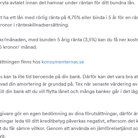
 bryta avtalet innan det hamnar under räntan för ditt bundna lån.
t ha ett lån med rörlig ränta på 4,75% eller binda i 5 år för en 
kronor i ränteskillnadsersättning.
75 kr/månaden, med bunden 5 årig ränta (3,5%) kan du få ner kost
25 kronor/ månad.
sättningen finns hos
konsumenternas.se
an ta lite tid beroende på din bank. Därför kan det vara bra att 
vad din amortering är grundad på. Tex när senaste värdering av
ill din bank att du vill flytta lånet och många banker går i det lä
givare gör en egen bedömning av dina förutsättningar, därför är d
ingar leda till ditt kreditbetyg påverkas negativt, eftersom det 
d att du får sämre villkor. Genom att använda en jämförelsetjäns
tyg.