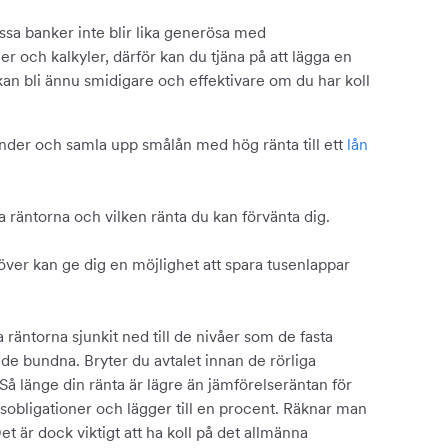
issa banker inte blir lika generösa med
r och kalkyler, därför kan du tjäna på att lägga en
kan bli ännu smidigare och effektivare om du har koll
nvänder och samla upp smålån med hög ränta till ett
lån
 räntorna och vilken ränta du kan förvänta dig.
över kan ge dig en möjlighet att spara tusenlappar
 räntorna sjunkit ned till de nivåer som de fasta
 de bundna. Bryter du avtalet innan de rörliga
. Så länge din ränta är lägre än jämförelseräntan för
dsobligationer och lägger till en procent. Räknar man
et är dock viktigt att ha koll på det allmänna