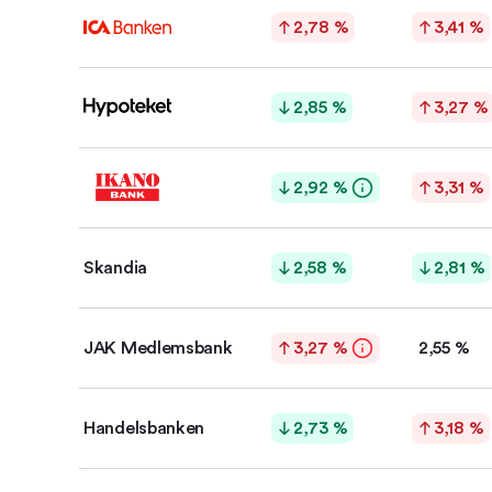
2,78 %
3,41 %
2,85 %
3,27 %
2,92 %
3,31 %
Skandia
2,58 %
2,81 %
JAK Medlems­bank
3,27 %
2,55 %
Handels­banken
2,73 %
3,18 %