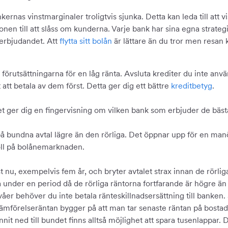
nas vinstmarginaler troligtvis sjunka. Detta kan leda till att v
n till att slåss om kunderna. Varje bank har sina egna strategie
 erbjudandet. Att
flytta sitt bolån
är lättare än du tror men resan 
sta förutsättningarna för en låg ränta. Avsluta krediter du inte a
 att betala av dem först. Detta ger dig ett bättre
kreditbetyg
.
et ger dig en fingervisning om vilken bank som erbjuder de bästa
på bundna avtal lägre än den rörliga. Det öppnar upp för en man
koll på bolånemarknaden.
 nu, exempelvis fem år, och bryter avtalet strax innan de rörliga
a under en period då de rörliga räntorna fortfarande är högre än
 nivåer behöver du inte betala ränteskillnadsersättning till banken
e jämförelseräntan bygger på att man tar senaste räntan på bosta
nit ned till bundet finns alltså möjlighet att spara tusenlappar. D