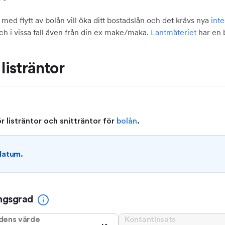
d flytt av bolån vill öka ditt bostadslån och det krävs nya
int
 i vissa fall även från din ex make/maka.
Lantmäteriet
har en b
listräntor
 listräntor och snitträntor för
bolån
.
 datum.
ngsgrad
dens värde
Kontantinsats