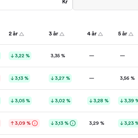
Kr
2 år
3 år
4 år
5 år
3,22 %
3,35 %
—
—
3,13 %
3,27 %
—
3,56 %
3,05 %
3,02 %
3,28 %
3,39 
3,09 %
3,13 %
3,29 %
3,23 