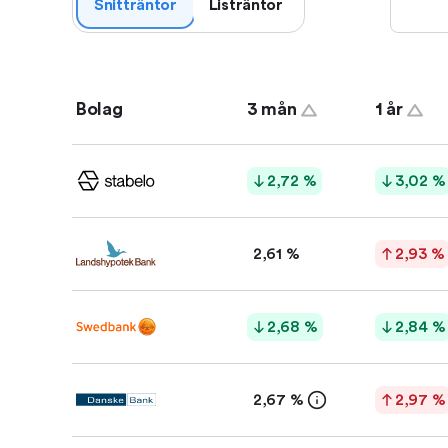
Snitträntor
Listräntor
Bolag
3 mån
1 år
2,72 %
3,02 %
2,61 %
2,93 %
2,68 %
2,84 %
2,67 %
2,97 %