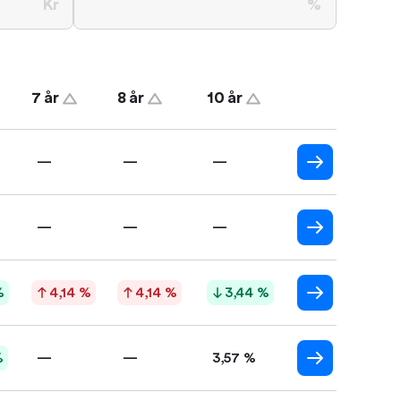
Kr
%
7 år
8 år
10 år
—
—
—
—
—
—
%
4,14 %
4,14 %
3,44 %
%
—
—
3,57 %