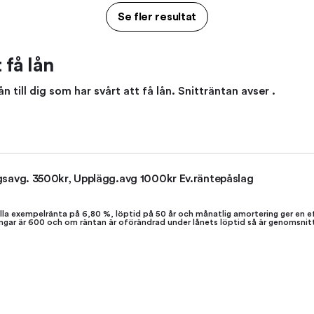
Se fler resultat
 få lån
 till dig som har svårt att få lån. Snitträntan avser .
gsavg. 3500kr, Upplägg.avg 1000kr Ev.räntepåslag
la exempelränta på 6,80 %, löptid på 50 år och månatlig amortering ger en e
lningar är 600 och om räntan är oförändrad under lånets löptid så är genomsni