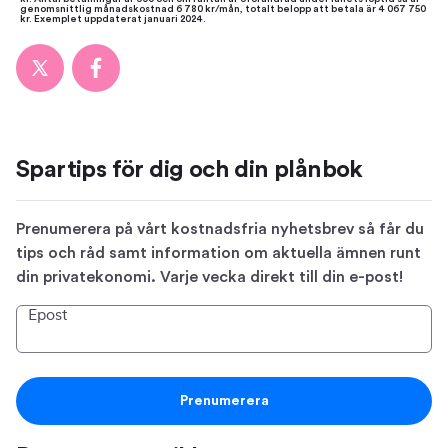
genomsnittlig månadskostnad 6 780 kr/mån, totalt belopp att betala är 4 067 750
kr. Exemplet uppdaterat januari 2024.
Spartips för dig och din plånbok
Prenumerera på vårt kostnadsfria nyhetsbrev så får du
tips och råd samt information om aktuella ämnen runt
din privatekonomi. Varje vecka direkt till din e-post!
Epost
Prenumerera