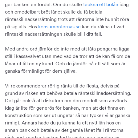
ger banken en fördel. Om du skulle
teckna ett bolån
idag
och omedelbart bröt lånet skulle du få betala
ränteskillnadsersättning trots att räntorna inte hunnit röra
på sig alls. Hos
konsumenternas.se
kan du räkna ut vad
ränteskillnadsersättningen skulle bli i ditt fall.
Med andra ord jämför de inte med att låta pengarna ligga
still i kassavalvet utan med vad de tror att de kan få om de
lånar ut till en ny kund. Och de jämför på ett sätt som är
ganska förmånligt för dem själva.
Vi rekommenderar rörlig ränta till de flesta, delvis på
grund av risken att behöva betala ränteskillnadsersättning.
Det går också att diskutera om den modell som används
idag är lite för generös för banken, men att det finns en
konstruktion som ser ut ungefär så här tycker vi är ganska
rimligt. Annars hade du ju kunna ta ett nytt lån hos en
annan bank och betala av det gamla lånet ifall räntorna
gick ned, medan banken fortfarande vore bunden av