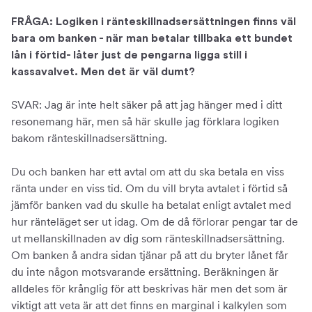
FRÅGA: Logiken i ränteskillnadsersättningen finns väl
bara om banken - när man betalar tillbaka ett bundet
lån i förtid- låter just de pengarna ligga still i
kassavalvet. Men det är väl dumt?
SVAR: Jag är inte helt säker på att jag hänger med i ditt
resonemang här, men så här skulle jag förklara logiken
bakom ränteskillnadsersättning.
Du och banken har ett avtal om att du ska betala en viss
ränta under en viss tid. Om du vill bryta avtalet i förtid så
jämför banken vad du skulle ha betalat enligt avtalet med
hur ränteläget ser ut idag. Om de då förlorar pengar tar de
ut mellanskillnaden av dig som ränteskillnadsersättning.
Om banken å andra sidan tjänar på att du bryter lånet får
du inte någon motsvarande ersättning. Beräkningen är
alldeles för krånglig för att beskrivas här men det som är
viktigt att veta är att det finns en marginal i kalkylen som