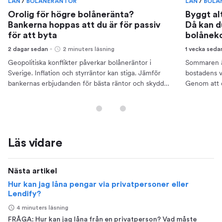
LÅN
/
BOLÅNERÄNTOR
LÅN
/
BOLÅ
Orolig för högre bolåneränta?
Byggt al
Bankerna hoppas att du är för passiv
Då kan d
för att byta
bolånek
2 dagar sedan
2 minuters läsning
1 vecka seda
Geopolitiska konflikter påverkar bolåneräntor i
Sommaren är
Sverige. Inflation och styrräntor kan stiga. Jämför
bostadens v
bankernas erbjudanden för bästa räntor och skydda
Genom att 
din ekonomi.
bättre ränto
Läs vidare
Nästa artikel
Hur kan jag låna pengar via privatpersoner eller
Lendify?
4 minuters läsning
FRÅGA: Hur kan jag låna från en privatperson? Vad måste