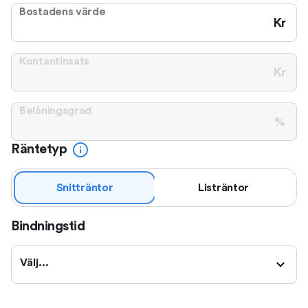
Bostadens värde
Kr
Kontantinsats
Kr
Belåningsgrad
%
Räntetyp
Snitträntor
Listräntor
Bindningstid
Välj...