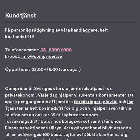
Kundtjänst
Få personlig rådgivning av våra handläggare, helt
kostnadsfritt!
Telefonnummer:
08 - 5000 2000
E-post:
info@compricer.se
Öppettider: 08:00 - 18:00 (vardagar)
Compricer är Sveriges största jämförelsetjänst för
privatekonomi. Varje dag hjälper vi tusentals konsumenter att
spara pengar genom att jämföra
försäkringar
,
elavtal
och
lån
.
Tjänsten är helt kostnadsfri för dig och vi hjälper även till via
telefon om du önskar. Vi är registrerade som
försäkringsdistributör hos Bolagsverket samt står under
Finansinspektionens tillsyn. Åtta gånger har vi blivit utsedda
till en av Sveriges 100 bästa sajter av IDG. Du kan känna dig