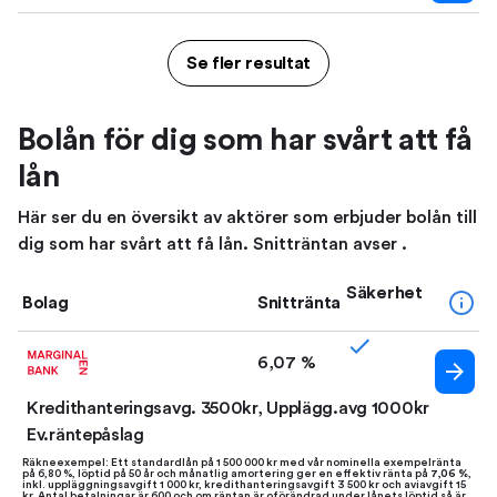
Se fler resultat
Bolån för dig som har svårt att få
lån
Här ser du en översikt av aktörer som erbjuder bolån till
dig som har svårt att få lån. Snitträntan avser .
Säkerhet
Bolag
Snittränta
6,07 %
Kredithanteringsavg. 3500kr, Upplägg.avg 1000kr
Ev.räntepåslag
Räkneexempel: Ett standardlån på 1 500 000 kr med vår nominella exempelränta
på 6,80 %, löptid på 50 år och månatlig amortering ger en effektiv ränta på
7,06 %
,
inkl. uppläggningsavgift 1 000 kr, kredithanteringsavgift 3 500 kr och aviavgift 15
kr. Antal betalningar är 600 och om räntan är oförändrad under lånets löptid så är