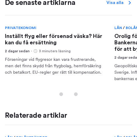
De senaste artiklarna
Visa alla
PRIVATEKONOMI
LÅN
/
BOLÅ
Inställt flyg eller försenad väska? Här
Orolig f
kan du få ersättning
Bankerna
för att 
2 dagar sedan
3 minuters läsning
2 dagar sed
Förseningar vid flygresor kan vara frustrerande,
men det finns skydd från flygbolag, hemförsäkring
Geopolitisk
och betalkort. EU-regler ger rätt till kompensation.
Sverige. Inf
bankernas e
din ekonomi
Relaterade artiklar