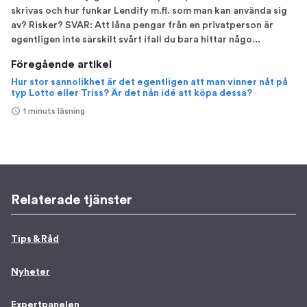
skrivas och hur funkar Lendify m.fl. som man kan använda sig
av? Risker? SVAR: Att låna pengar från en privatperson är
egentligen inte särskilt svårt ifall du bara hittar någo...
Föregående artikel
Hur stor sannolikhet är det egentligen att man vinner nåt på
typ Lotto eller Triss? Är det nån idé att köpa dessa?
1 minuts läsning
Relaterade tjänster
Tips & Råd
Nyheter
Expertpanelen