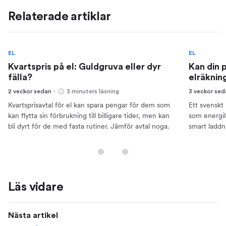
Relaterade artiklar
EL
EL
Kvartspris på el: Guldgruva eller dyr
Kan din 
fälla?
elräknin
2 veckor sedan
3 minuters läsning
3 veckor se
Kvartsprisavtal för el kan spara pengar för dem som
Ett svenskt 
kan flytta sin förbrukning till billigare tider, men kan
som energil
bli dyrt för de med fasta rutiner. Jämför avtal noga.
smart laddn
pengar.
Läs vidare
Nästa artikel