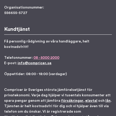
Organisationsnummer:
556655-5727
Kundtjänst
Få personlig rådgivning av våra handläggare, helt
kostnadsfritt!
Telefonnummer:
08 - 5000 2000
E-post:
info@compricer.se
Öppettider: 08:00 - 18:00 (vardagar)
Compricer är Sveriges största jämförelsetjänst för
privatekonomi. Varje dag hjälper vi tusentals konsumenter att
spara pengar genom att jämföra
försäkringar
,
elavtal
och
lån
.
Tjänsten är helt kostnadsfri för dig och vi hjälper även till via
telefon om du önskar. Vi är registrerade som