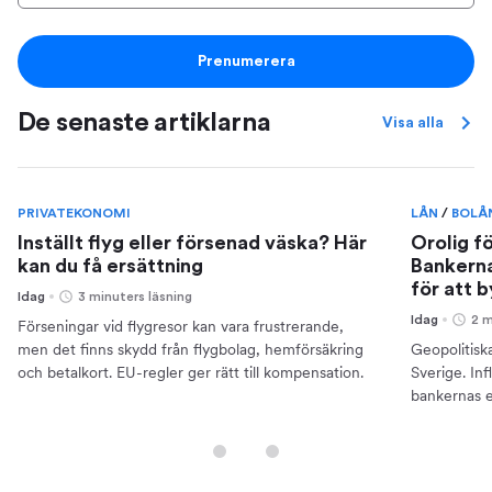
Prenumerera
De senaste artiklarna
Visa alla
PRIVATEKONOMI
LÅN
/
BOLÅ
Inställt flyg eller försenad väska? Här
Orolig f
kan du få ersättning
Bankerna
för att 
Idag
3 minuters läsning
Idag
2 m
Förseningar vid flygresor kan vara frustrerande,
men det finns skydd från flygbolag, hemförsäkring
Geopolitisk
och betalkort. EU-regler ger rätt till kompensation.
Sverige. Inf
bankernas e
din ekonomi