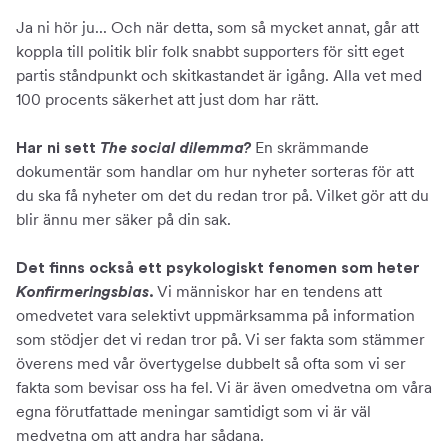
Ja ni hör ju... Och när detta, som så mycket annat, går att
koppla till politik blir folk snabbt supporters för sitt eget
partis ståndpunkt och skitkastandet är igång. Alla vet med
100 procents säkerhet att just dom har rätt.
En skrämmande
Har ni sett
The social dilemma?
dokumentär som handlar om hur nyheter sorteras för att
du ska få nyheter om det du redan tror på. Vilket gör att du
blir ännu mer säker på din sak.
Det finns också ett psykologiskt fenomen som heter
Vi människor har en tendens att
Konfirmeringsbias
.
omedvetet vara selektivt uppmärksamma på information
som stödjer det vi redan tror på. Vi ser fakta som stämmer
överens med vår övertygelse dubbelt så ofta som vi ser
fakta som bevisar oss ha fel. Vi är även omedvetna om våra
egna förutfattade meningar samtidigt som vi är väl
medvetna om att andra har sådana.