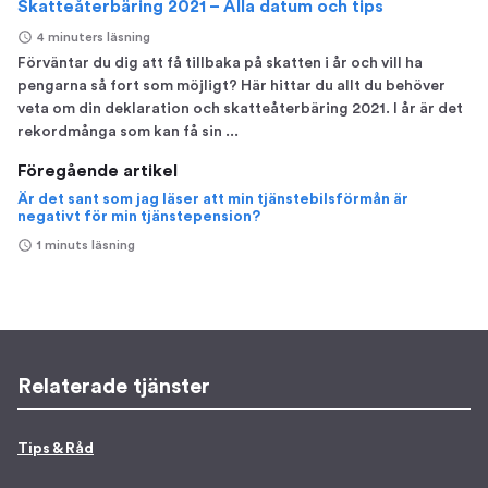
Skatteåterbäring 2021 – Alla datum och tips
4 minuters läsning
Förväntar du dig att få tillbaka på skatten i år och vill ha
pengarna så fort som möjligt? Här hittar du allt du behöver
veta om din deklaration och skatteåterbäring 2021. I år är det
rekordmånga som kan få sin ...
Föregående artikel
Är det sant som jag läser att min tjänstebilsförmån är
negativt för min tjänstepension?
1 minuts läsning
Relaterade tjänster
Tips & Råd