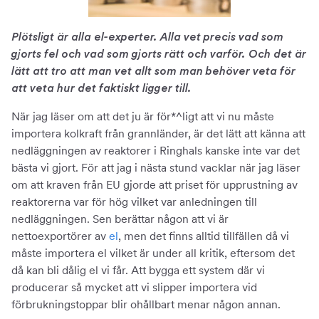
Plötsligt är alla el-experter. Alla vet precis vad som
gjorts fel och vad som gjorts rätt och varför. Och det är
lätt att tro att man vet allt som man behöver veta för
att veta hur det faktiskt ligger till.
När jag läser om att det ju är för*^ligt att vi nu måste
importera kolkraft från grannländer, är det lätt att känna att
nedläggningen av reaktorer i Ringhals kanske inte var det
bästa vi gjort. För att jag i nästa stund vacklar när jag läser
om att kraven från EU gjorde att priset för upprustning av
reaktorerna var för hög vilket var anledningen till
nedläggningen. Sen berättar någon att vi är
nettoexportörer av
el
, men det finns alltid tillfällen då vi
måste importera el vilket är under all kritik, eftersom det
då kan bli dålig el vi får. Att bygga ett system där vi
producerar så mycket att vi slipper importera vid
förbrukningstoppar blir ohållbart menar någon annan.