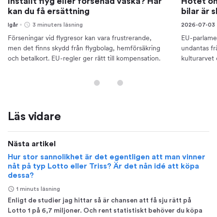
Inställt flyg eller försenad väska? Här
Hotet om
kan du få ersättning
bilar är 
Igår
3 minuters läsning
2026-07-03
Förseningar vid flygresor kan vara frustrerande,
EU-parlamen
men det finns skydd från flygbolag, hemförsäkring
undantas frå
och betalkort. EU-regler ger rätt till kompensation.
kulturarvet o
Läs vidare
Nästa artikel
Hur stor sannolikhet är det egentligen att man vinner
nåt på typ Lotto eller Triss? Är det nån idé att köpa
dessa?
1 minuts läsning
Enligt de studier jag hittar så är chansen att få sju rätt på
Lotto 1 på 6,7 miljoner. Och rent statistiskt behöver du köpa