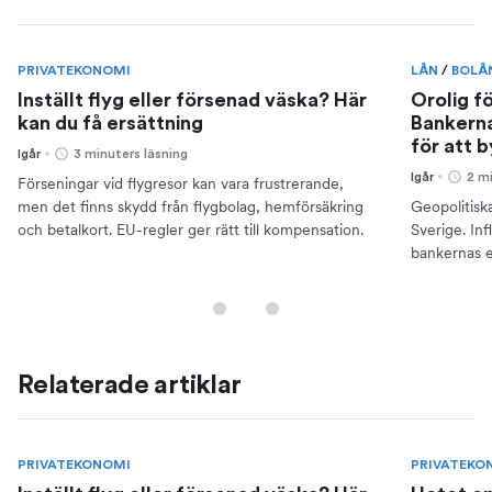
PRIVATEKONOMI
LÅN
/
BOLÅ
Inställt flyg eller försenad väska? Här
Orolig f
kan du få ersättning
Bankerna
för att 
Igår
3 minuters läsning
Igår
2 m
Förseningar vid flygresor kan vara frustrerande,
men det finns skydd från flygbolag, hemförsäkring
Geopolitisk
och betalkort. EU-regler ger rätt till kompensation.
Sverige. Inf
bankernas e
din ekonomi
Relaterade artiklar
PRIVATEKONOMI
PRIVATEKO