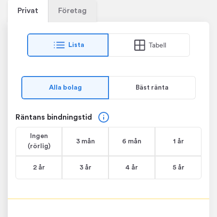
Privat
Företag
Tabell
Lista
Alla bolag
Bäst ränta
Räntans bindningstid
Ingen
3 mån
6 mån
1 år
(rörlig)
2 år
3 år
4 år
5 år