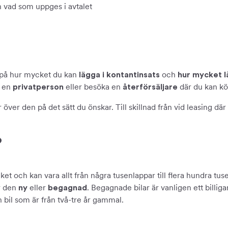
n vad som uppges i avtalet
a på hur mycket du kan
och
lägga i kontantinsats
hur mycket l
v en
eller besöka en
där du kan kö
privatperson
återförsäljare
över den på det sätt du önskar. Till skillnad från vid leasing där
?
ket och kan vara allt från några tusenlappar till flera hundra tuse
r den
eller
. Begagnade bilar är vanligen ett billig
ny
begagnad
bil som är från två-tre år gammal.