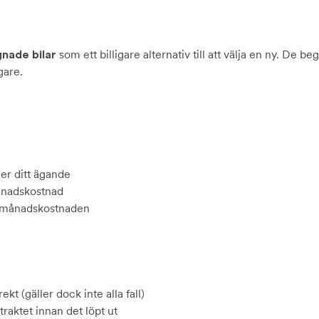
som ett billigare alternativ till att välja en ny. De 
gnade bilar
gare.
er ditt ägande
månadskostnad
i månadskostnaden
t (gäller dock inte alla fall)
raktet innan det löpt ut