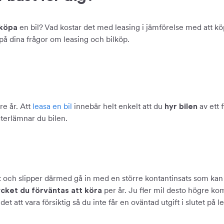
en bil? Vad kostar det med leasing i jämförelse med att köp
köpa
 på dina frågor om leasing och bilköp.
re år. Att
leasa en bil
innebär helt enkelt att du
av ett 
hyr bilen
återlämnar du bilen.
och slipper därmed gå in med en större kontantinsats som kan va
t
per år. Ju fler mil desto högre ko
cket du förväntas att köra
et att vara försiktig så du inte får en oväntad utgift i slutet på 