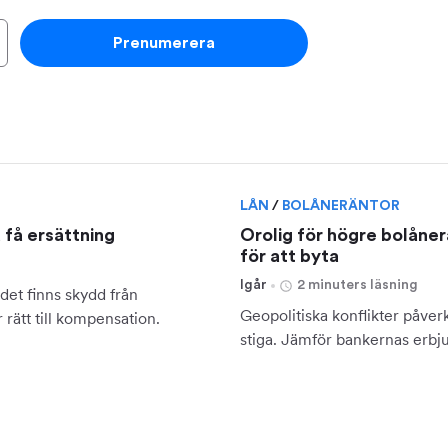
Prenumerera
LÅN
/
BOLÅNERÄNTOR
u få ersättning
Orolig för högre bolåner
för att byta
Igår
2 minuters läsning
det finns skydd från
Geopolitiska konflikter påverk
rätt till kompensation.
stiga. Jämför bankernas erbj