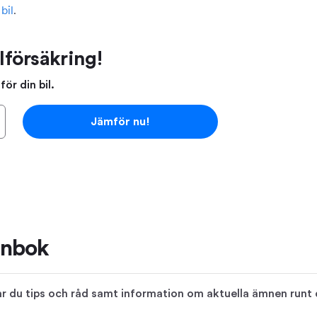
bil
.
lförsäkring!
ör din bil.
Jämför nu!
ånbok
 du tips och råd samt information om aktuella ämnen runt di