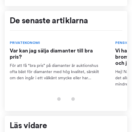
De senaste artiklarna
PRIVATEKONOMI
PENSION
Var kan jag sälja diamanter till bra
Vi har
pris?
bromse
och ja
För att få “bra pris” på diamanter är auktionshus
ofta bäst för diamanter med hög kvalitet, särskilt
Hej! När 
om den ingår i ett välkänt smycke eller har
det allm
dokumentation som certifikat. Detta kräver dock att
mindre ä
du kan...
pensions
finns...
Läs vidare