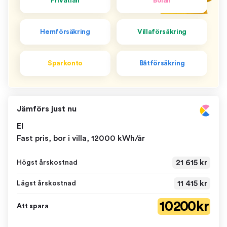
Privatlån
Bolån
Hemförsäkring
Villaförsäkring
Sparkonto
Båtförsäkring
Jämförs just nu
El
Fast pris, bor i villa, 12000 kWh/år
21 615 kr
Högst årskostnad
11 415 kr
Lägst årskostnad
10 200 kr
Att spara