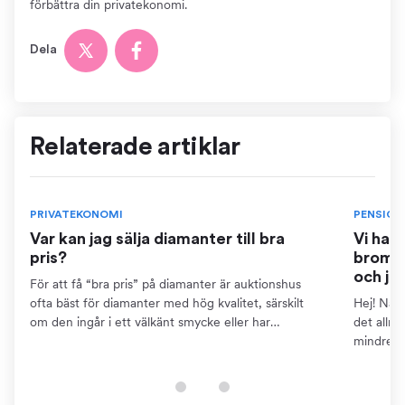
förbättra din privatekonomi.
Dela
Relaterade artiklar
PRIVATEKONOMI
PENSION
Var kan jag sälja diamanter till bra
Vi har
pris?
bromse
och ja
För att få “bra pris” på diamanter är auktionshus
ofta bäst för diamanter med hög kvalitet, särskilt
Hej! När 
om den ingår i ett välkänt smycke eller har
det allm
dokumentation som certifikat. Detta kräver dock att
mindre ä
du kan...
pensions
finns...