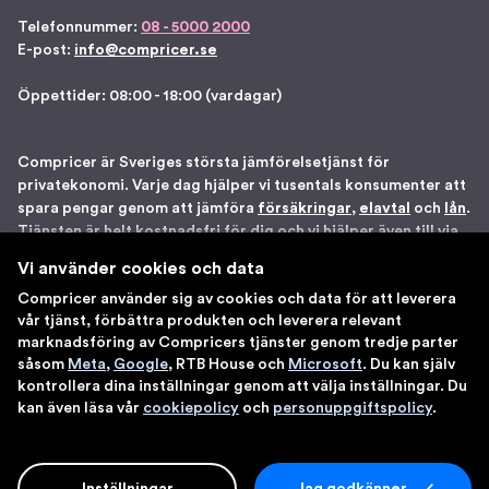
Telefonnummer:
08 - 5000 2000
E-post:
info@compricer.se
Öppettider: 08:00 - 18:00 (vardagar)
Compricer är Sveriges största jämförelsetjänst för
privatekonomi. Varje dag hjälper vi tusentals konsumenter att
spara pengar genom att jämföra
försäkringar
,
elavtal
och
lån
.
Tjänsten är helt kostnadsfri för dig och vi hjälper även till via
telefon om du önskar. Vi är registrerade som
Vi använder cookies och data
försäkringsdistributör hos Bolagsverket samt står under
Compricer använder sig av cookies och data för att leverera
Finansinspektionens tillsyn. Åtta gånger har vi blivit utsedda
vår tjänst, förbättra produkten och leverera relevant
till en av Sveriges 100 bästa sajter av IDG. Du kan känna dig
marknadsföring av Compricers tjänster genom tredje parter
trygg med att använda våra tjänster.
såsom
Meta
,
Google
, RTB House och
Microsoft
. Du kan själv
kontrollera dina inställningar genom att välja inställningar. Du
kan även läsa vår
cookiepolicy
och
personuppgiftspolicy
.