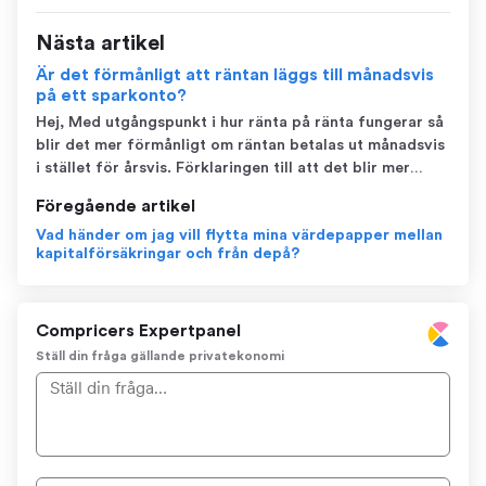
Nästa artikel
Är det förmånligt att räntan läggs till månadsvis
på ett sparkonto?
Hej, Med utgångspunkt i hur ränta på ränta fungerar så
blir det mer förmånligt om räntan betalas ut månadsvis
i stället för årsvis. Förklaringen till att det blir mer
lönsamt med månatliga utbetalningar är för att du får
Föregående artikel
ränta även på de pengar som betalas ut månadsvis. Det
Vad händer om jag vill flytta mina värdepapper mellan
här resulterar...
kapitalförsäkringar och från depå?
Compricers Expertpanel
Ställ din fråga gällande privatekonomi