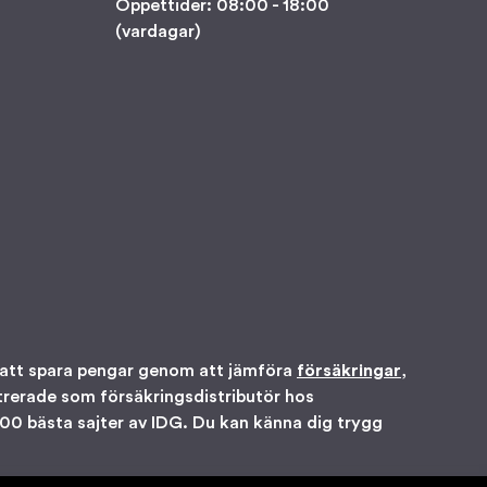
Öppettider: 08:00 - 18:00
(vardagar)
r att spara pengar genom att jämföra
försäkringar
,
gistrerade som försäkringsdistributör hos
 100 bästa sajter av IDG. Du kan känna dig trygg