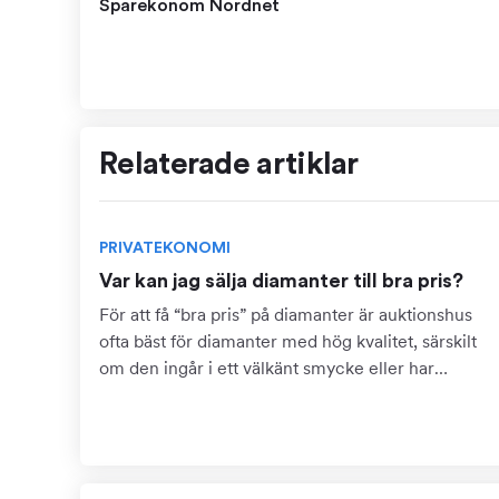
Sparekonom Nordnet
Relaterade artiklar
PRIVATEKONOMI
Var kan jag sälja diamanter till bra pris?
För att få “bra pris” på diamanter är auktionshus
ofta bäst för diamanter med hög kvalitet, särskilt
om den ingår i ett välkänt smycke eller har
dokumentation som certifikat. Detta kräver dock
att du kan...