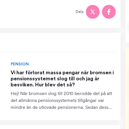
Dela
PENSION
Vi har förlorat massa pengar när bromsen i
pensionssystemet slog till och jag är
besviken. Hur blev det så?
Hej! När bromsen slog till 2010 berodde det på att
det allmänna pensionssystemets tillgångar var
mindre än de utlovade pensionerna. Sedan dess
har pensionssystemets ekonomi stärkts rejält, och
nu finns...