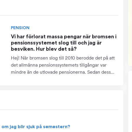
PENSION
Vi har förlorat massa pengar när bromsen i
pensionssystemet slog till och jag är
besviken. Hur blev det så?
Hej! När bromsen slog till 2010 berodde det på att
det allmänna pensionssystemets tillgångar var
mindre än de utlovade pensionerna. Sedan dess
har pensionssystemets ekonomi stärkts rejält, och
nu finns...
g om jag blir sjuk på semestern?