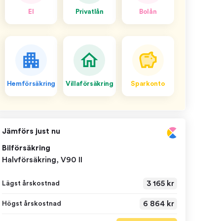
El
Privatlån
Bolån
Hemförsäkring
Villaförsäkring
Sparkonto
Jämförs just nu
Bilförsäkring
Halvförsäkring, V90 II
3 165 kr
Lägst årskostnad
6 864 kr
Högst årskostnad