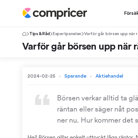
Försä
Tips & Råd
Expertpanelen
Varför går börsen upp när 
Varför går börsen upp när 
2024-02-25
Sparande
Aktiehandel
Börsen verkar alltid ta g
räntan eller säger nåt po
ner nu. Hur kommer det s
Hej! Börsen gillar enkelt uttryckt låga räntor. 