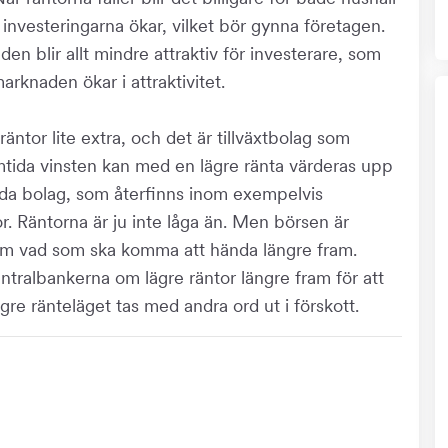
nvesteringarna ökar, vilket bör gynna företagen.
n blir allt mindre attraktiv för investerare, som
arknaden ökar i attraktivitet.
äntor lite extra, och det är tillväxtbolag som
amtida vinsten kan med en lägre ränta värderas upp
yngda bolag, som återfinns inom exempelvis
or. Räntorna är ju inte låga än. Men börsen är
 om vad som ska komma att hända längre fram.
ntralbankerna om lägre räntor längre fram för att
re ränteläget tas med andra ord ut i förskott.