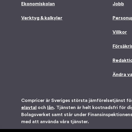
Ekonomiskolan
Jobb
Verktyg & kalkyler
Personu
Villkor
Försäkri
Redaktio
Ändra va
Compricer är Sveriges största jämförelsetjänst fö
elavtal
och
lån
. Tjänsten är helt kostnadsfri för d
Bolagsverket samt står under Finansinspektionens t
med att använda våra tjänster.