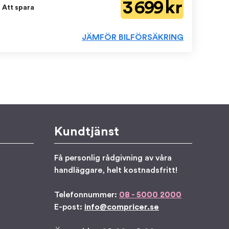
3 699 kr
Att spara
JÄMFÖR BILFÖRSÄKRING
Kundtjänst
Få personlig rådgivning av våra
handläggare, helt kostnadsfritt!
Telefonnummer:
08 - 5000 2000
E-post:
info@compricer.se