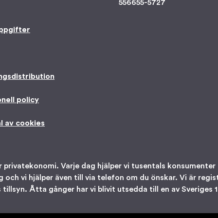
556655-5727
ppgifter
ngsdistribution
nell policy
l av cookies
r privatekonomi. Varje dag hjälper vi tusentals konsumente
ig och vi hjälper även till via telefon om du önskar. Vi är re
illsyn. Åtta gånger har vi blivit utsedda till en av Sveriges