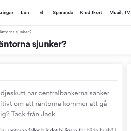
kringar
Lån
El
Sparande
Kreditkort
Mobil, TV
räntorna sjunker?
räntorna sjunker?
lädjeskutt när centralbankerna sänker
sitivt om att räntorna kommer att gå
ig? Tack från Jack
När räntorna faller blir det billigare för både hushåll