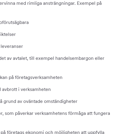
övervinna med rimliga ansträngningar. Exempel på
oförutsägbara
liktelser
r leveranser
et av avtalet, till exempel handelsembargon eller
erkan på företagsverksamheten
ll avbrott i verksamheten
r på grund av oväntade omständigheter
cker, som påverkar verksamhetens förmåga att fungera
n på företags ekonomi och möjligheten att uppfylla