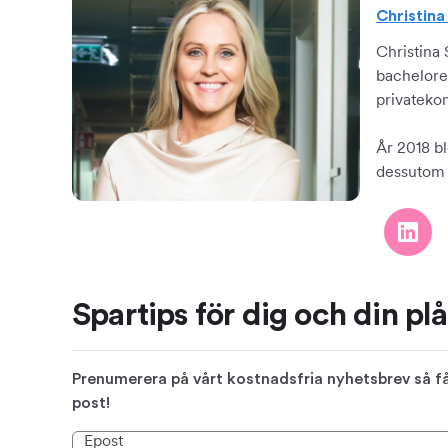
Christin
Christina
bachelore
privateko
År 2018 bl
dessutom f
Spartips för dig och din pl
Prenumerera på vårt kostnadsfria nyhetsbrev så får
post!
Epost