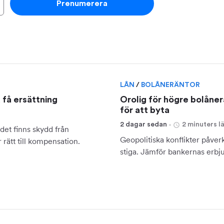
Prenumerera
LÅN
/
BOLÅNERÄNTOR
u få ersättning
Orolig för högre bolåner
för att byta
2 dagar sedan
2 minuters l
det finns skydd från
Geopolitiska konflikter påverk
rätt till kompensation.
stiga. Jämför bankernas erbj