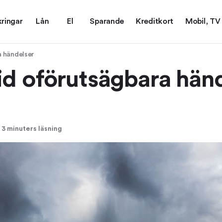
kringar
Lån
El
Sparande
Kreditkort
Mobil, TV
a händelser
id oförutsägbara hän
3 minuters läsning