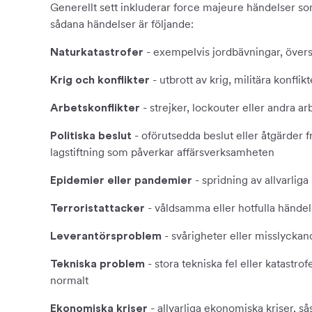
Generellt sett inkluderar force majeure händelser so
sådana händelser är följande:
- exempelvis jordbävningar, över
Naturkatastrofer
- utbrott av krig, militära konflik
Krig och konflikter
- strejker, lockouter eller andra ar
Arbetskonflikter
- oförutsedda beslut eller åtgärder 
Politiska beslut
lagstiftning som påverkar affärsverksamheten
- spridning av allvarli
Epidemier eller pandemier
- våldsamma eller hotfulla händels
Terroristattacker
- svårigheter eller misslyckan
Leverantörsproblem
- stora tekniska fel eller katast
Tekniska problem
normalt
- allvarliga ekonomiska kriser, s
Ekonomiska kriser