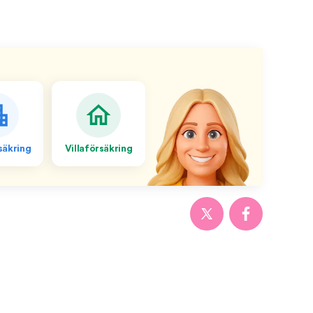
äkring
Villaförsäkring