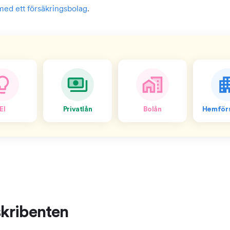
 med ett försäkringsbolag
.
El
Privatlån
Bolån
Hemförs
kribenten