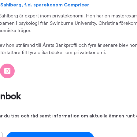
a Sahlberg, f.d. sparekonom Compricer
 Sahlberg är expert inom privatekonomi. Hon har en masterexam
xamen i psykologi från Swinburne University. Christina förekom
nomiska frågor.
ev hon utnämnd till Årets Bankprofil och fyra år senare blev hon 
örfattare till fyra olika böcker om privatekonomi.
ånbok
 du tips och råd samt information om aktuella ämnen runt di