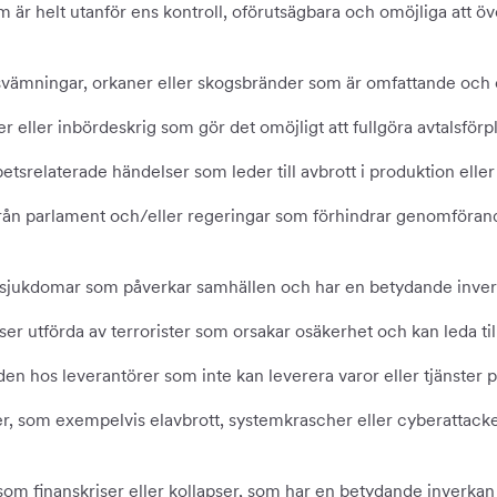
m är helt utanför ens kontroll, oförutsägbara och omöjliga att 
svämningar, orkaner eller skogsbränder som är omfattande och 
ter eller inbördeskrig som gör det omöjligt att fullgöra avtalsförp
betsrelaterade händelser som leder till avbrott i produktion elle
från parlament och/eller regeringar som förhindrar genomförand
ga sjukdomar som påverkar samhällen och har en betydande inv
er utförda av terrorister som orsakar osäkerhet och kan leda ti
den hos leverantörer som inte kan leverera varor eller tjänste
rofer, som exempelvis elavbrott, systemkrascher eller cyberatta
åsom finanskriser eller kollapser, som har en betydande inverka