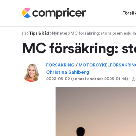
Försä
Tips & Råd
Nyheter
MC försäkring: stora premieskill
MC försäkring: st
FÖRSÄKRING
/
MOTORCYKELFÖRSÄKRIN
Christina Sahlberg
2023-05-02
(senast ändrad:
2025-01-14
)
⋅