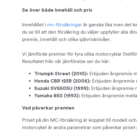
Se över både innehåll och pris
Innehållet i
mc-försäkringar
är ganska lika men det ka
du se till att den försäkring du väljer uppfyller alla d
premie, innehåll och olika självrisknivåer.
Vi jämförde premier för fyra olika motorcyklar (helfö
Resultatet från vår jämförelse ser du här:
Erbjuden årspremie me
Triumph Street (2010):
Erbjuden årspremie m
Honda CBR 125R (2006):
Erbjuden årspremie m
Suzuki SV650SU (1999):
Erbjuden årspremie mellan
Yamaha 850 (1993):
Vad påverkar premien
Priset på din MC-försäkring är kopplat till modell och
motorcykel är andra parametrar som påverkar priset 