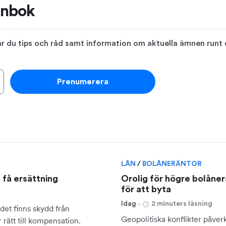
ånbok
 du tips och råd samt information om aktuella ämnen runt di
Prenumerera
LÅN
/
BOLÅNERÄNTOR
u få ersättning
Orolig för högre bolåner
för att byta
Idag
2 minuters läsning
det finns skydd från
Geopolitiska konflikter påverk
rätt till kompensation.