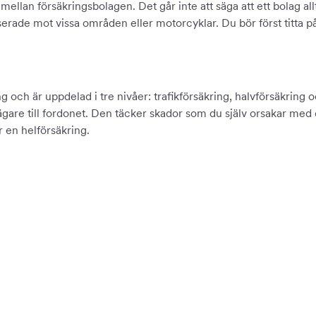
ellan försäkringsbolagen. Det går inte att säga att ett bolag all
serade mot vissa områden eller motorcyklar. Du bör först titta på
 och är uppdelad i tre nivåer: trafikförsäkring, halvförsäkring 
ir ägare till fordonet. Den täcker skador som du själv orsakar m
 en helförsäkring.