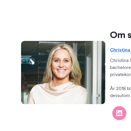
Om s
Christin
Christina
bachelore
privateko
År 2018 bl
dessutom f