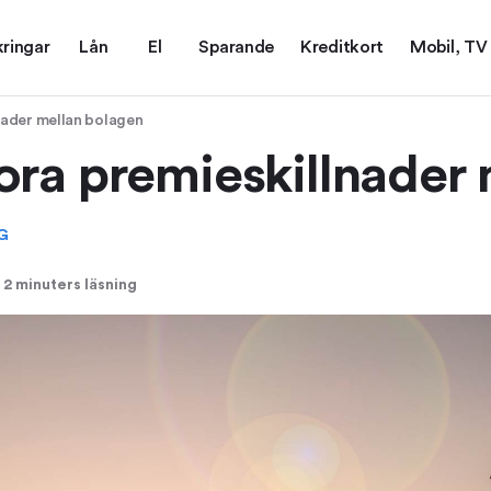
kringar
Lån
El
Sparande
Kreditkort
Mobil, TV
nader mellan bolagen
ora premieskillnader
G
2 minuters läsning