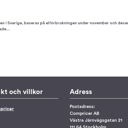
en i Sverige, baseras på elförbrukningen under november och decembe
ede...
kt och villkor
Adress
Postadress:
pricer
Compricer AB
Västra Järnvägsgatan 21
111 64 Stockholm