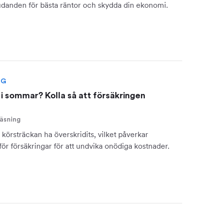
udanden för bästa räntor och skydda din ekonomi.
NG
i sommar? Kolla så att försäkringen
läsning
körsträckan ha överskridits, vilket påverkar
ör försäkringar för att undvika onödiga kostnader.