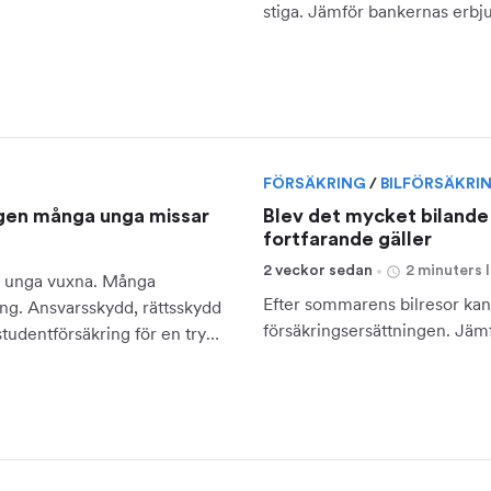
stiga. Jämför bankernas erbj
FÖRSÄKRING
/
BILFÖRSÄKRI
ingen många unga missar
Blev det mycket bilande 
fortfarande gäller
2 veckor sedan
2 minuters 
för unga vuxna. Många
Efter sommarens bilresor kan 
ing. Ansvarsskydd, rättsskydd
försäkringsersättningen. Jämf
studentförsäkring för en trygg