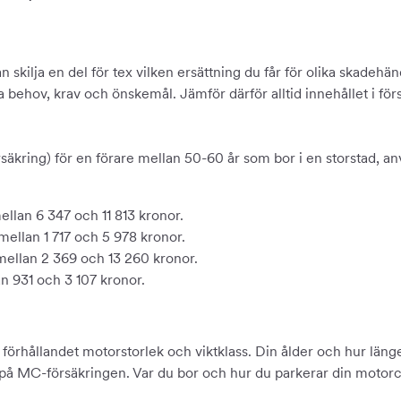
n skilja en del för tex vilken ersättning du får för olika skadeh
ina behov, krav och önskemål. Jämför därför alltid innehållet i för
rsäkring) för en förare mellan 50-60 år som bor i en storstad, a
llan 6 347 och 11 813 kronor.
ellan 1 717 och 5 978 kronor.
ellan 2 369 och 13 260 kronor.
 931 och 3 107 kronor.
 förhållandet motorstorlek och viktklass. Din ålder och hur läng
på MC-försäkringen. Var du bor och hur du parkerar din motorc