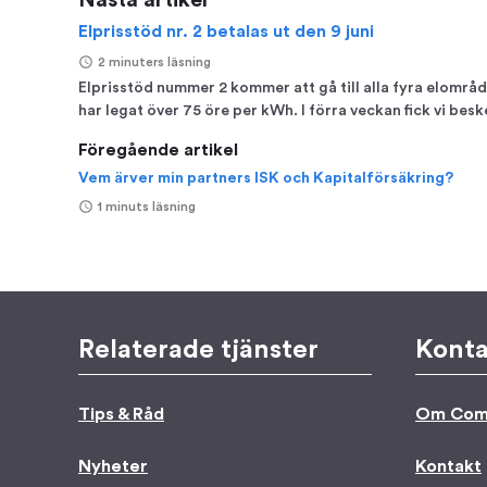
Nästa artikel
Elprisstöd nr. 2 betalas ut den 9 juni
2 minuters läsning
Elprisstöd nummer 2 kommer att gå till alla fyra elområd
har legat över 75 öre per kWh. I förra veckan fick vi besk
Föregående artikel
Vem ärver min partners ISK och Kapitalförsäkring?
1 minuts läsning
Relaterade tjänster
Konta
Tips & Råd
Om Com
Nyheter
Kontakt