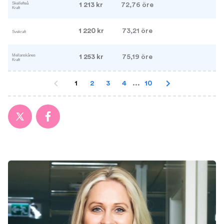
1 213 kr
72,76 öre
1 220 kr
73,21 öre
1 253 kr
75,19 öre
1
2
3
4
...
10