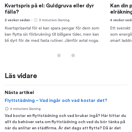
Kvartspris på el: Guldgruva eller dyr
Kan din 
fälla?
elräknin
2 veckor sedan
3 minuters läsning
4 veckor se
Kvartsprisavtal för el kan spara pengar för dem som
Ett svenskt 
kan flytta sin förbrukning till billigare tider, men kan
som energil
bli dyrt för de med fasta rutiner. Jämför avtal noga.
smart laddn
pengar.
Läs vidare
Nästa artikel
Flyttstädning – Vad ingår och vad kostar det?
4 minuters läsning
Vad kostar en flyttstädning och vad brukar ingå? Här hittar du
allt du behöver veta om flyttstädning och vad du bör tänka på
när du anlitar en städfirma. Är det dags att flytta? Då är det