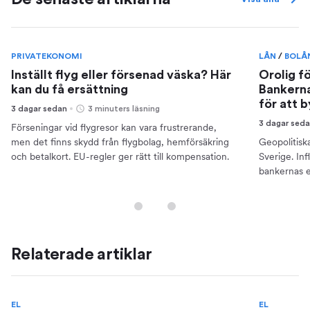
PRIVATEKONOMI
LÅN
/
BOLÅ
Inställt flyg eller försenad väska? Här
Orolig f
kan du få ersättning
Bankerna
för att 
3 dagar sedan
3 minuters läsning
3 dagar sed
Förseningar vid flygresor kan vara frustrerande,
men det finns skydd från flygbolag, hemförsäkring
Geopolitisk
och betalkort. EU-regler ger rätt till kompensation.
Sverige. Inf
bankernas e
din ekonomi
Relaterade artiklar
EL
EL