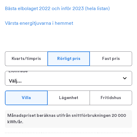
Bästa elbolaget 2022 och inför 2023 (hela listan)
Värsta energitjuvarna i hemmet
Kvarts/timpris
Rörligt pris
Fast pris
Elområde
Välj...
Villa
Lägenhet
Fritidshus
Månadspriset beräknas utifrån snittförbrukningen 20 000
kWh/år.