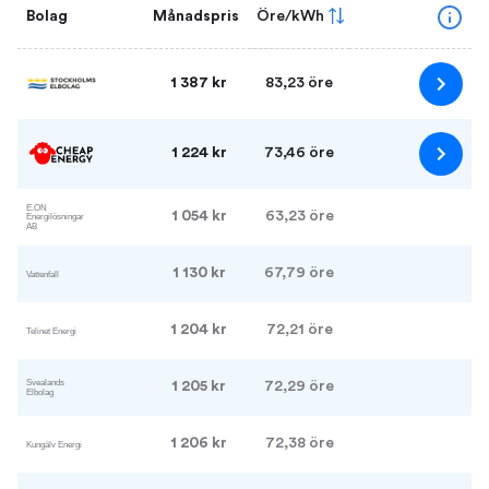
Bolag
Månadspris
Öre/kWh
1 387 kr
83,23 öre
1 224 kr
73,46 öre
1 054 kr
63,23 öre
1 130 kr
67,79 öre
1 204 kr
72,21 öre
1 205 kr
72,29 öre
1 206 kr
72,38 öre