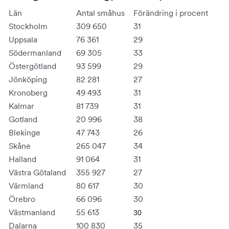
Län
Antal småhus
Förändring i procent
Stockholm
309 650
31
Uppsala
76 361
29
Södermanland
69 305
33
Östergötland
93 599
29
Jönköping
82 281
27
Kronoberg
49 493
31
Kalmar
81 739
31
Gotland
20 996
38
Blekinge
47 743
26
Skåne
265 047
34
Halland
91 064
31
Västra Götaland
355 927
27
Värmland
80 617
30
Örebro
66 096
30
Västmanland
55 613
30
Dalarna
100 830
35