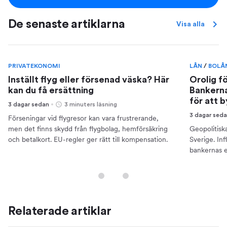
De senaste artiklarna
Visa alla
PRIVATEKONOMI
LÅN
/
BOLÅ
Inställt flyg eller försenad väska? Här
Orolig f
kan du få ersättning
Bankerna
för att 
3 dagar sedan
3 minuters läsning
3 dagar sed
Förseningar vid flygresor kan vara frustrerande,
men det finns skydd från flygbolag, hemförsäkring
Geopolitisk
och betalkort. EU-regler ger rätt till kompensation.
Sverige. Inf
bankernas e
din ekonomi
Relaterade artiklar