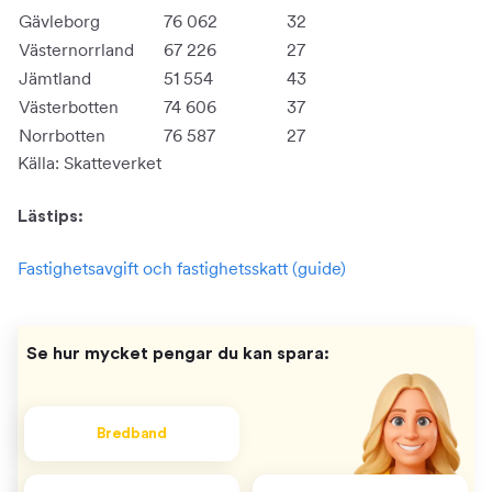
Gävleborg
76 062
32
Västernorrland
67 226
27
Jämtland
51 554
43
Västerbotten
74 606
37
Norrbotten
76 587
27
Källa: Skatteverket
Lästips:
Fastighetsavgift och fastighetsskatt (guide)
Se hur mycket pengar du kan spara:
Bredband