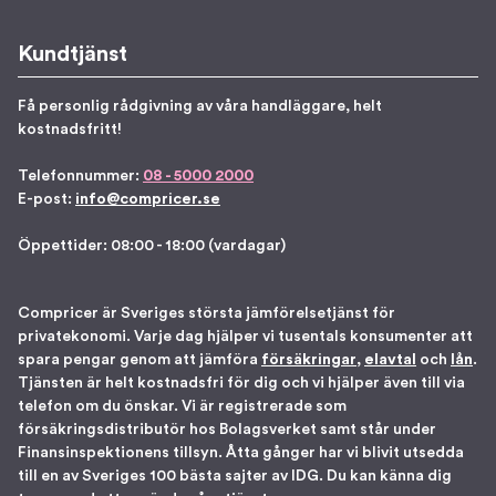
Kundtjänst
Få personlig rådgivning av våra handläggare, helt
kostnadsfritt!
Telefonnummer:
08 - 5000 2000
E-post:
info@compricer.se
Öppettider: 08:00 - 18:00 (vardagar)
Compricer är Sveriges största jämförelsetjänst för
privatekonomi. Varje dag hjälper vi tusentals konsumenter att
spara pengar genom att jämföra
försäkringar
,
elavtal
och
lån
.
Tjänsten är helt kostnadsfri för dig och vi hjälper även till via
telefon om du önskar. Vi är registrerade som
försäkringsdistributör hos Bolagsverket samt står under
Finansinspektionens tillsyn. Åtta gånger har vi blivit utsedda
till en av Sveriges 100 bästa sajter av IDG. Du kan känna dig