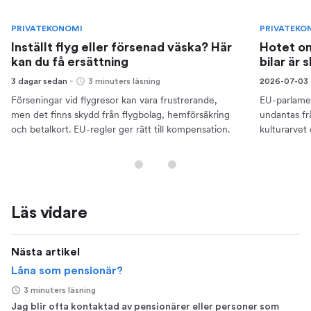
PRIVATEKONOMI
PRIVATEKO
Inställt flyg eller försenad väska? Här
Hotet om
kan du få ersättning
bilar är 
3 dagar sedan
3 minuters läsning
2026-07-03
Förseningar vid flygresor kan vara frustrerande,
EU-parlamen
men det finns skydd från flygbolag, hemförsäkring
undantas frå
och betalkort. EU-regler ger rätt till kompensation.
kulturarvet o
Läs vidare
Nästa artikel
Låna som pensionär?
3 minuters läsning
Jag blir ofta kontaktad av pensionärer eller personer som