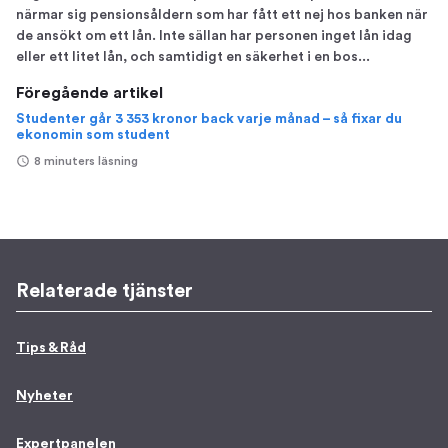
närmar sig pensionsåldern som har fått ett nej hos banken när
de ansökt om ett lån. Inte sällan har personen inget lån idag
eller ett litet lån, och samtidigt en säkerhet i en bos...
Föregående artikel
Studenter går 3 353 kronor back varje månad – så fixar du
ekonomin som student
8 minuters läsning
Relaterade tjänster
Tips & Råd
Nyheter
Expertpanelen