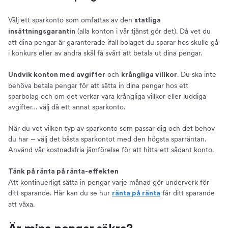
Välj ett sparkonto som omfattas av den
statliga
(alla konton i vår tjänst gör det). Då vet du
insättningsgarantin
att dina pengar är garanterade ifall bolaget du sparar hos skulle gå
i konkurs eller av andra skäl få svårt att betala ut dina pengar.
och
. Du ska inte
Undvik konton med avgifter
krångliga villkor
behöva betala pengar för att sätta in dina pengar hos ett
sparbolag och om det verkar vara krångliga villkor eller luddiga
avgifter… välj då ett annat sparkonto.
När du vet vilken typ av sparkonto som passar dig och det behov
du har – välj det bästa sparkontot med den högsta sparräntan.
Använd vår kostnadsfria jämförelse för att hitta ett sådant konto.
Tänk på ränta på ränta-effekten
Att kontinuerligt sätta in pengar varje månad gör underverk för
ditt sparande. Här kan du se hur
får ditt sparande
ränta på ränta
att växa.