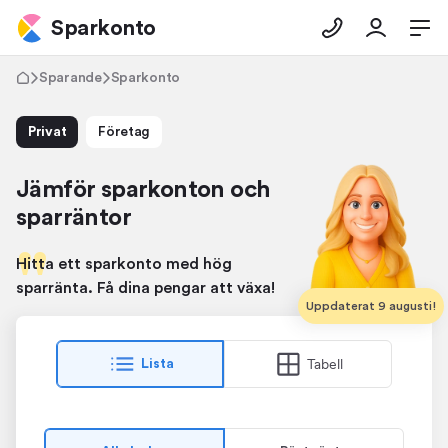
Sparkonto
Sparande
Sparkonto
Privat
Företag
Jämför sparkonton och
sparräntor
Hitta ett sparkonto med hög
sparränta. Få dina pengar att växa!
Uppdaterat 9 augusti!
Tabell
Lista