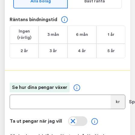
Alla bolag
Bäst ränta
Räntans bindningstid
Ingen
3 mån
6 mån
1 år
(rörlig)
2 år
3 år
4 år
5 år
Se hur dina pengar växer
Sp
kr
Ta ut pengar när jag vill