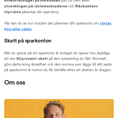
just nu men även
konkurrensläget på marknaden
och
utvecklingen på räntemarknaderna
Riksbankens
påverkar din sparränta.
styrränta
Här kan du se hur mycket det påverkar ditt sparkonto om
räntan
.
höjs eller sänks
Skatt på sparkonton
När du sparar på ett sparkonto är bolaget du sparar hos skyldiga
att dra
på den avkastning du fått. Normalt
30 procent i skatt
görs detta kring årsskiftet och den summa som läggs till ditt saldo
på sparkontot är nettot du får behålla efter att skatten är dragen.
Om oss