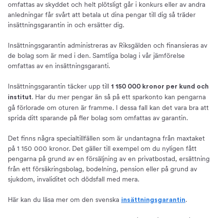
omfattas av skyddet och helt plötsligt går i konkurs eller av andra
anledningar får svårt att betala ut dina pengar till dig så träder
insättningsgarantin in och ersätter dig.
Insättningsgarantin administreras av Riksgälden och finansieras av
de bolag som är med i den. Samtliga bolag i vår jämförelse
omfattas av en insättningsgaranti.
Insättningsgarantin täcker upp till
1 150 000 kronor per kund och
. Har du mer pengar än så på ett sparkonto kan pengarna
institut
gå förlorade om oturen är framme. I dessa fall kan det vara bra att
sprida ditt sparande på fler bolag som omfattas av garantin.
Det finns några specialtillfällen som är undantagna från maxtaket
på 1 150 000 kronor. Det gäller till exempel om du nyligen fått
pengarna på grund av en försäljning av en privatbostad, ersättning
från ett försäkringsbolag, bodelning, pension eller på grund av
sjukdom, invaliditet och dödsfall med mera.
Här kan du läsa mer om den svenska
.
insättningsgarantin