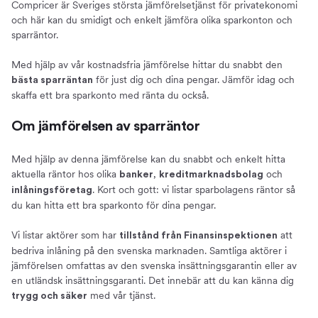
Compricer är Sveriges största jämförelsetjänst för privatekonomi
Bra att veta
och här kan du smidigt och enkelt jämföra olika sparkonton och
Detta påverkar sparräntan
sparräntor.
Skatt på sparkonton
Med hjälp av vår kostnadsfria jämförelse hittar du snabbt den
Om oss
för just dig och dina pengar. Jämför idag och
bästa sparräntan
Compricer Sparkonto
skaffa ett bra sparkonto med ränta du också.
Fördelar med att jämföra sparkonton på Compricer
Jämför sparkonton och sparräntor idag
Om jämförelsen av sparräntor
Med hjälp av denna jämförelse kan du snabbt och enkelt hitta
aktuella räntor hos olika
,
och
banker
kreditmarknadsbolag
. Kort och gott: vi listar sparbolagens räntor så
inlåningsföretag
du kan hitta ett bra sparkonto för dina pengar.
Vi listar aktörer som har
att
tillstånd från Finansinspektionen
bedriva inlåning på den svenska marknaden. Samtliga aktörer i
jämförelsen omfattas av den svenska insättningsgarantin eller av
en utländsk insättningsgaranti. Det innebär att du kan känna dig
med vår tjänst.
trygg och säker