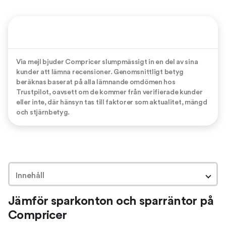
Via mejl bjuder Compricer slumpmässigt in en del av sina
kunder att lämna recensioner. Genomsnittligt betyg
beräknas baserat på alla lämnande omdömen hos
Trustpilot, oavsett om de kommer från verifierade kunder
eller inte, där hänsyn tas till faktorer som aktualitet, mängd
och stjärnbetyg.
Innehåll
Jämför sparkonton och sparräntor på
Jämför sparkonton och sparräntor på Compricer
Compricer
Hitta den bästa sparräntan