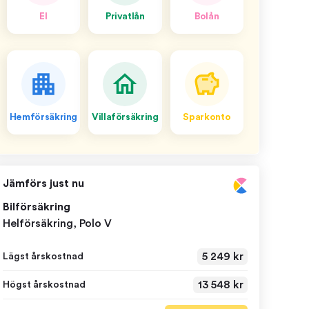
El
Privatlån
Bolån
Hemförsäkring
Villaförsäkring
Sparkonto
Jämförs just nu
Bilförsäkring
Helförsäkring, Polo V
5 249 kr
Lägst årskostnad
13 548 kr
Högst årskostnad