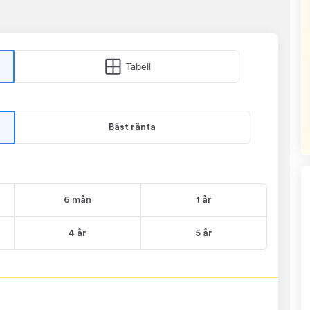
Tabell
Bäst ränta
6 mån
1 år
4 år
5 år