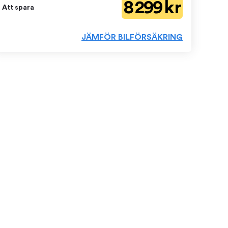
8 299 kr
Att spara
elopp
JÄMFÖR BILFÖRSÄKRING