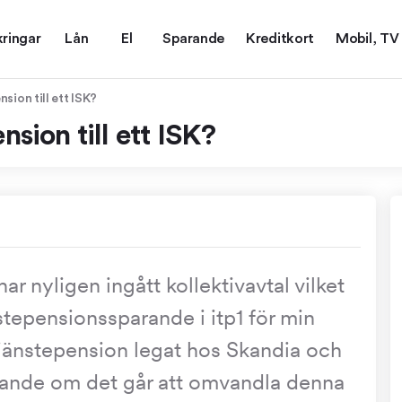
kringar
Lån
El
Sparande
Kreditkort
Mobil, TV
sion till ett ISK?
nsion till ett ISK?
ar nyligen ingått kollektivavtal vilket
nstepensionssparande i itp1 för min
 tjänstepension legat hos Skandia och
arande om det går att omvandla denna