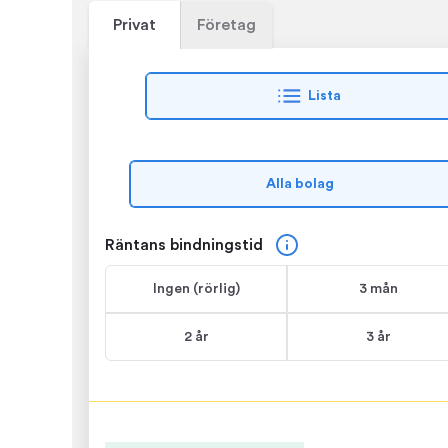
Privat
Företag
Lista
Alla bolag
Räntans bindningstid
Ingen
(rörlig)
3 mån
2 år
3 år