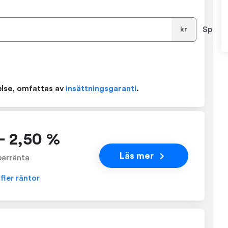
Sparb
kr
relse, omfattas av
insättningsgaranti
.
- 2,50 %
Läs mer
parränta
 fler räntor