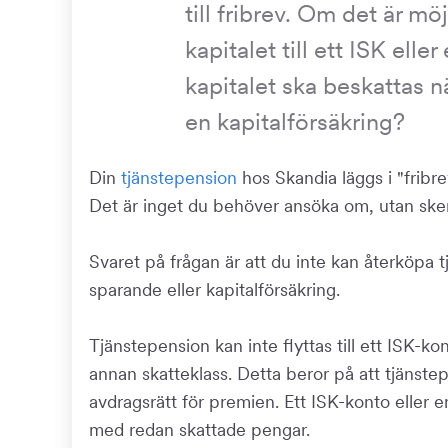
till fribrev. Om det är möj
kapitalet till ett ISK ell
kapitalet ska beskattas nä
en kapitalförsäkring?
Din
tjänstepension
hos Skandia läggs i "fribr
Det är inget du behöver ansöka om, utan sker
Svaret på frågan är att du inte kan återköpa t
sparande eller kapitalförsäkring.
Tjänstepension kan inte flyttas till ett ISK-k
annan skatteklass. Detta beror på att tjänstepe
avdragsrätt för premien. Ett ISK-konto eller en
med redan skattade pengar.