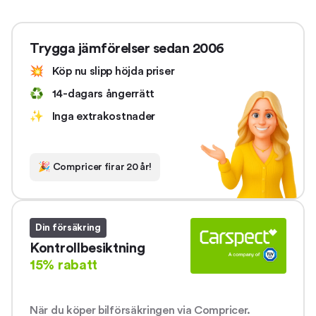
Trygga jämförelser sedan 2006
💥
Köp nu slipp höjda priser
♻️
14-dagars ångerrätt
✨
Inga extrakostnader
🎉
Compricer firar 20 år!
Din försäkring
Kontrollbesiktning
15% rabatt
När du köper bilförsäkringen via Compricer.