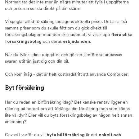
Normalt tar det inte mer än några minuter att fylla i uppgifterna
och priserna ser du direkt på din skärm.
Vi speglar alltid försäkringsbolagens aktuella priser. Det är alltså
samma priser som du skulle fått om du gick direkt till
försäkringsbolagen med den skillnaden att vi visar upp
flera olika
och deras
.
försäkringsbolag
erbjudanden
När du fyller i dina uppgifter och gör en jämförelse anpassas
svaren utifrån just dig och din bil.
Och kom ihåg - det är helt kostnadsfritt att använda Compricer!
Byt försäkring
Har du redan en bilförsäkring idag? Det kanske rentav ligger en
räkning på bordet om att förlänga din försäkring men som känns
lite väl dyr? Eller vill du byta försäkringsbolag av någon helt annan
anledning?
Oavsett varför du vill
är det
byta bilförsäkring
enkelt och