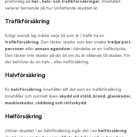
prisförslag på
. Innehållet
hel-, halv- och trafikförsäkringar
varierar beroende på hur omfattande skyddet är.
Trafikförsäkring
Enligt svensk lag måste varje bil som är i trafik ha en
. Den täcker skador som kan orsaka
,
trafikförsäkring
tredje part
eller
i händelse av en trafikolycka.
personer
annans egendom
Den täcker inte skador på din bil om du är vållande till skadan. För
det behöver du en halv-, eller helförsäkring.
Halvförsäkring
En
innehåller allt det som en trafikförsäkring
halvförsäkring
innehåller och normalt även
skydd vid stöld, brand, glasskador,
.
maskinskador, räddning och rättsskydd
Helförsäkring
Utöver skyddet i en halvförsäkring ingår det i en
helförsäkring