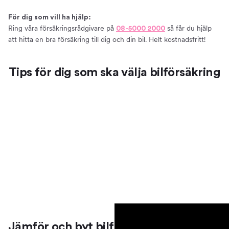
Så väljer du en bra bilförsäkring
För dig som vill ha hjälp:
Att tänka på när du ska försäkra din bil
Ring våra försäkringsrådgivare på
så får du hjälp
08-5000 2000
Vanliga misstag att undvika när du ska välja en
att hitta en bra försäkring till dig och din bil. Helt kostnadsfritt!
bilförsäkring
Försäkring till elbil
Tips för dig som ska välja bilförsäkring
Bilmärken och försäkringsbolag
Försäkringar till olika bilmärken
Just nu jämför vi försäkringar från:
Teckna en bilförsäkring på kvällar och helger
Bra att veta
Villkor – förköpsinformation och produktfaktablad
Anmäla skada
Grönt kort
Vårt erbjudande
Teckna bilförsäkring
Prata bilförsäkring med oss
Jämför och byt bilförsäkring