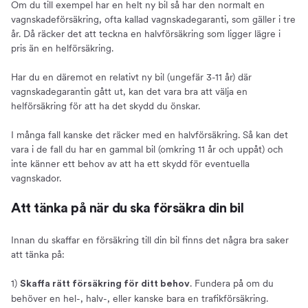
Om du till exempel har en helt ny bil så har den normalt en
vagnskadeförsäkring, ofta kallad vagnskadegaranti, som gäller i tre
år. Då räcker det att teckna en halvförsäkring som ligger lägre i
pris än en helförsäkring.
Har du en däremot en relativt ny bil (ungefär 3-11 år) där
vagnskadegarantin gått ut, kan det vara bra att välja en
helförsäkring för att ha det skydd du önskar.
I många fall kanske det räcker med en halvförsäkring. Så kan det
vara i de fall du har en gammal bil (omkring 11 år och uppåt) och
inte känner ett behov av att ha ett skydd för eventuella
vagnskador.
Att tänka på när du ska försäkra din bil
Innan du skaffar en försäkring till din bil finns det några bra saker
att tänka på:
1)
. Fundera på om du
Skaffa rätt försäkring för ditt behov
behöver en hel-, halv-, eller kanske bara en trafikförsäkring.