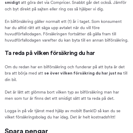
att göra det via Compricer. Snabbt går det också. Jämför
smidigt
och byt direkt på sajten eller ring oss så hjälper vi dig.
En bilförsäkring gäller normalt ett (1) år i taget. Som konsument
har du alltid rätt att säga upp avtalet när du vill före
huvudförfallodagen. Försäkringen fortsätter då gälla fram till
huvudförfallodagen varefter du kan byta till en annan bilförsäkring.
Ta reda på vilken försäkring du har
Om du redan har en bilförsäkring och funderar på att byta är det
bra att börja med att
till
se över vilken försäkring du har just nu
din bil.
Det är lätt att glömma bort vilken typ av bilförsäkring man har
men som tur är finns det ett smidigt sätt att ta reda på det.
Logga in på vår tjänst med hjälp av mobilt BankID så kan du se
vilket försäkringsbolag du har idag. Det är helt kostnadsfritt!
Spara pengar