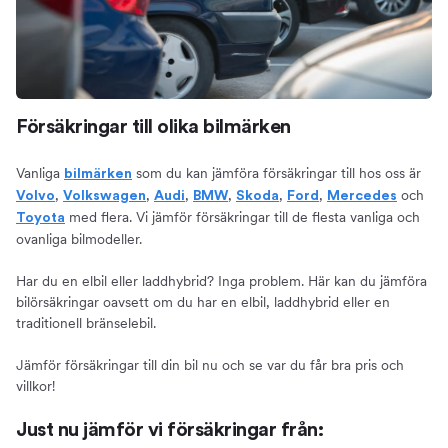
Försäkringar till olika bilmärken
Vanliga
som du kan jämföra försäkringar till hos oss är
bilmärken
,
,
,
,
,
,
och
Volvo
Volkswagen
Audi
BMW
Skoda
Ford
Mercedes
med flera. Vi jämför försäkringar till de flesta vanliga och
Toyota
ovanliga bilmodeller.
Har du en elbil eller laddhybrid? Inga problem. Här kan du jämföra
bilörsäkringar oavsett om du har en elbil, laddhybrid eller en
traditionell bränselebil.
Jämför försäkringar till din bil nu och se var du får bra pris och
villkor!
Just nu jämför vi försäkringar från: