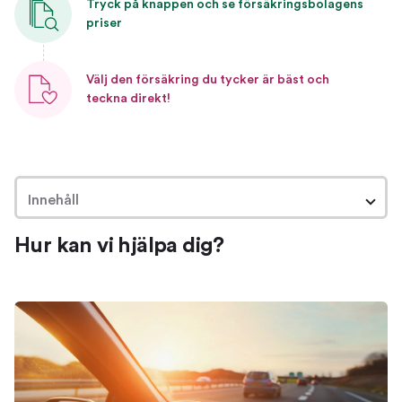
Tryck på knappen och se försäkringsbolagens
priser
Välj den försäkring du tycker är bäst och
teckna direkt!
Innehåll
Hur kan vi hjälpa dig?
Hur kan vi hjälpa dig?
Om bilförsäkringar
Så hjälper vi dig hitta en bra försäkring
Jämför och byt bilförsäkring
Jämför bilförsäkringar
Byt försäkring
Ta reda på vilken försäkring du har