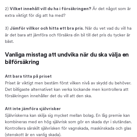
2)
Är det något som är
Vilket innehåll vill du ha i försäkringen?
extra viktigt för dig att ha med?
3)
. När du vet vad du vill ha
Jämför villkor och hitta ett bra pris
är det bara att jämföra och försäkra din bil till det pris du tycker är
bäst.
Vanliga misstag att undvika när du ska välja en
bilförsäkring
Att bara titta på priset
Priset är viktigt men bestäm först vilken nivå av skydd du behöver.
Det billigaste alternativet kan verka lockande men kontrollera att
försäkringen innehåller det du vill att den ska.
Att inte jämföra självrisker
Självriskerna kan skilja sig mycket mellan bolag. En låg premie kan
kombineras med en hög självrisk som gör en skada dyr i slutändan.
Kontrollera särskilt självrisken för vagnskada, maskinskada och glas
(stenskott är en vanlig skada).