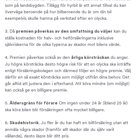
som på landsbygden. Tillägg för hyrbil är ett annat tillval du kan
överväga beroende på hur bilberoende du är om din bil
exempelvis skulle hamna på verkstad efter en olycka.
3. Då
kan du
premien påverkas av den omfattning du väljer
ställa kostnaden för halv- och helförsäkringarna inklusive
självriskerna för de olika typerna av skador mot bilens värde.
4. Premien påverkas också av den
du anger.
årliga körsträckan
Ju högre körsträcka desto högre risk för att en olycka ska inträffa
enligt försäkringsbolagen och därmed följer en högre premie. Välj
därför en så exakt körsträcka som möjligt utifrån dina behov. Det
går alltid att justera den i efterhand. Att köra mindre (om möjligt)
kan också ge en billigare premie.
5.
Om ingen under 24 år (ibland 25 år)
Åldersgräns för förare
ska köra bilen blir försäkringen ofta mycket billigare.
6.
. Ju fler år du har haft en bilförsäkring utan att
Skadehistorik
anmäla några skador (framför allt skador där du själv varit
vållande), desto lägre blir ditt pris.