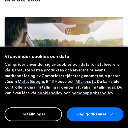
Vi använder cookies och data
Compricer använder sig av cookies och data för att leverera
vår tjänst, förbättra produkten och leverera relevant
marknadsföring av Compricers tjänster genom tredje parter
såsom
Meta
,
Google
, RTB House och
Microsoft
. Du kan själv
kontrollera dina inställningar genom att välja inställningar. Du
kan även läsa vår
cookiepolicy
och
personuppgiftspolicy
.
Villkor – förköpsinformation och
produktfaktablad
Inställningar
Jag godkänner
är en sammanfattning av vad
Förköpsinformation