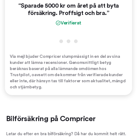
“Sparade 5000 kr om året på att byta
“
försäkring. Proffsigt och bra.”
vinn
er
Verifierat
Via mejl bjuder Compricer slumpmässigt in en del av sina
kunder att lämna recensioner. Genomsnittligt betyg
beräknas baserat på alla lämnande omdömen hos
Trustpilot, oavsett om de kommer från verifierade kunder
eller inte, där hänsyn tas till faktorer som aktualitet, mängd
och stjärnbetyg.
Bilförsäkring på Compricer
Letar du efter en bra bilförsäkring? Då har du kommit helt rätt.