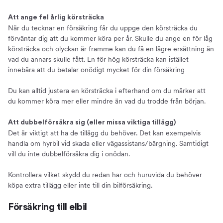
Att ange fel årlig körsträcka
När du tecknar en försäkring får du uppge den körsträcka du
förväntar dig att du kommer köra per år. Skulle du ange en för låg
körsträcka och olyckan är framme kan du få en lägre ersättning än
vad du annars skulle fått. En för hög körsträcka kan istället
innebära att du betalar onödigt mycket för din försäkring
Du kan alltid justera en körsträcka i efterhand om du märker att
du kommer köra mer eller mindre än vad du trodde från början.
Att dubbelförsäkra sig (eller missa viktiga tillägg)
Det är viktigt att ha de tillägg du behöver. Det kan exempelvis
handla om hyrbil vid skada eller vägassistans/bärgning. Samtidigt
vill du inte dubbelförsäkra dig i onödan.
Kontrollera vilket skydd du redan har och huruvida du behöver
köpa extra tillägg eller inte till din bilförsäkring.
Försäkring till elbil