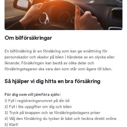
Spara pengar
Så mycket kan du spara
Priset på bilförsäkringar
Rabatter
Om bilförsäkringar
Om att samla försäkringar
Vad påverkar priset?
En bilförsäkring är en försäkring som kan ge ersättning för
Så får du en billig bilförsäkring
personskador och skador på bilen i händelse av en olycka eller
Så får du en lägre premie
liknande. Försäkringen kan bestå av olika delar och
försäkringstagaren ska vara den som står som ägare till bilen.
Vad ingår i en bilförsäkring?
Innehållet i olika försäkringar
Så hjälper vi dig hitta en bra försäkring
Trafikförsäkring
Halvförsäkring
För dig som vill jämföra själv:
1) Fyll i registreringsnumret på din bil
Helförsäkring
2) Fyll i lite uppgifter om dig och bilen
Tillägg
3) Tryck på knappen och se försäkringsbolagens priser
Självrisk
4) Välj den försäkring du tycker är bäst och teckna direkt online
5) Klart!
Välja bilförsäkring