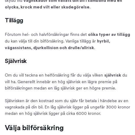
skydd vid
vagnskador som vållats din bil i samband med en
.
olycka, krock med vilt eller skadegörelse
Tillägg
Förutom hel- och halvförsäkringar finns det
olika typer av tillägg
du kan välja till din bilförsäkring. Vanliga tillägg är
hyrbil,
.
vägassistans, djurkollision och drulle/allrisk
Självrisk
Om du vill teckna en helförsäkring får du välja vilken
du
självrisk
vill ha. Generellt innebär en hög självrisk en lägre premie på
bilförsäkringen medan en låg självrisk ger en högre premie.
Självrisken är den kostnad som du själv får betala i händelse av en
vagnskada på din bil. En låg självrisk ligger på ungefär 3000 kronor
medan en hög självrisk ligger på cirka 6000 kronor.
Välja bilförsäkring