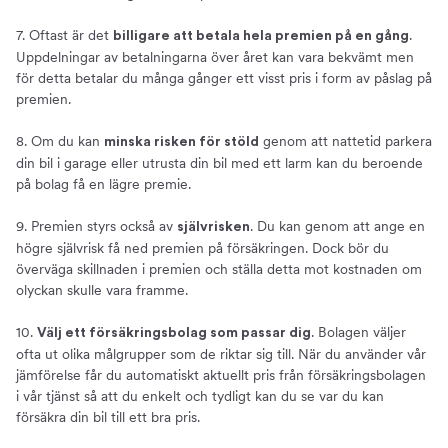
7. Oftast är det
.
billigare att betala hela premien på en gång
Uppdelningar av betalningarna över året kan vara bekvämt men
för detta betalar du många gånger ett visst pris i form av påslag på
premien.
8. Om du kan
genom att nattetid parkera
minska risken för stöld
din bil i garage eller utrusta din bil med ett larm kan du beroende
på bolag få en lägre premie.
9. Premien styrs också av
. Du kan genom att ange en
självrisken
högre självrisk få ned premien på försäkringen. Dock bör du
överväga skillnaden i premien och ställa detta mot kostnaden om
olyckan skulle vara framme.
10.
. Bolagen väljer
Välj ett försäkringsbolag som passar dig
ofta ut olika målgrupper som de riktar sig till. När du använder vår
jämförelse får du automatiskt aktuellt pris från försäkringsbolagen
i vår tjänst så att du enkelt och tydligt kan du se var du kan
försäkra din bil till ett bra pris.