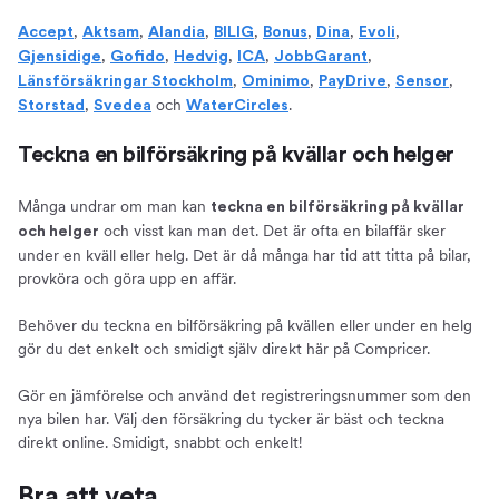
,
,
,
,
,
,
,
Accept
Aktsam
Alandia
BILIG
Bonus
Dina
Evoli
,
,
,
,
,
Gjensidige
Gofido
Hedvig
ICA
JobbGarant
,
,
,
,
Länsförsäkringar Stockholm
Ominimo
PayDrive
Sensor
,
och
.
Storstad
Svedea
WaterCircles
Teckna en bilförsäkring på kvällar och helger
Många undrar om man kan
teckna en bilförsäkring på kvällar
och visst kan man det. Det är ofta en bilaffär sker
och helger
under en kväll eller helg. Det är då många har tid att titta på bilar,
provköra och göra upp en affär.
Behöver du teckna en bilförsäkring på kvällen eller under en helg
gör du det enkelt och smidigt själv direkt här på Compricer.
Gör en jämförelse och använd det registreringsnummer som den
nya bilen har. Välj den försäkring du tycker är bäst och teckna
direkt online. Smidigt, snabbt och enkelt!
Bra att veta