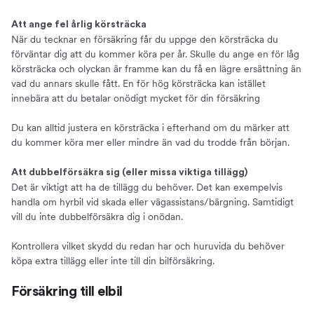
Att ange fel årlig körsträcka
När du tecknar en försäkring får du uppge den körsträcka du
förväntar dig att du kommer köra per år. Skulle du ange en för låg
körsträcka och olyckan är framme kan du få en lägre ersättning än
vad du annars skulle fått. En för hög körsträcka kan istället
innebära att du betalar onödigt mycket för din försäkring
Du kan alltid justera en körsträcka i efterhand om du märker att
du kommer köra mer eller mindre än vad du trodde från början.
Att dubbelförsäkra sig (eller missa viktiga tillägg)
Det är viktigt att ha de tillägg du behöver. Det kan exempelvis
handla om hyrbil vid skada eller vägassistans/bärgning. Samtidigt
vill du inte dubbelförsäkra dig i onödan.
Kontrollera vilket skydd du redan har och huruvida du behöver
köpa extra tillägg eller inte till din bilförsäkring.
Försäkring till elbil