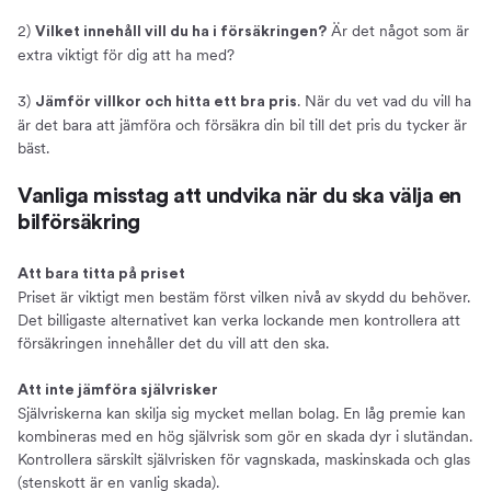
2)
Är det något som är
Vilket innehåll vill du ha i försäkringen?
extra viktigt för dig att ha med?
3)
. När du vet vad du vill ha
Jämför villkor och hitta ett bra pris
är det bara att jämföra och försäkra din bil till det pris du tycker är
bäst.
Vanliga misstag att undvika när du ska välja en
bilförsäkring
Att bara titta på priset
Priset är viktigt men bestäm först vilken nivå av skydd du behöver.
Det billigaste alternativet kan verka lockande men kontrollera att
försäkringen innehåller det du vill att den ska.
Att inte jämföra självrisker
Självriskerna kan skilja sig mycket mellan bolag. En låg premie kan
kombineras med en hög självrisk som gör en skada dyr i slutändan.
Kontrollera särskilt självrisken för vagnskada, maskinskada och glas
(stenskott är en vanlig skada).