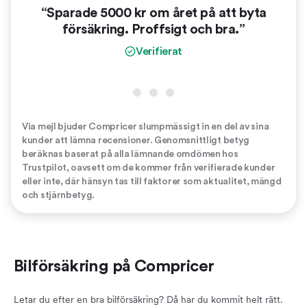
“Sparade 5000 kr om året på att byta
“
försäkring. Proffsigt och bra.”
vinn
er
Verifierat
Via mejl bjuder Compricer slumpmässigt in en del av sina
kunder att lämna recensioner. Genomsnittligt betyg
beräknas baserat på alla lämnande omdömen hos
Trustpilot, oavsett om de kommer från verifierade kunder
eller inte, där hänsyn tas till faktorer som aktualitet, mängd
och stjärnbetyg.
Bilförsäkring på Compricer
Letar du efter en bra bilförsäkring? Då har du kommit helt rätt.