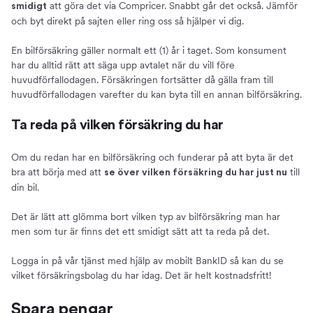
att göra det via Compricer. Snabbt går det också. Jämför
smidigt
och byt direkt på sajten eller ring oss så hjälper vi dig.
En bilförsäkring gäller normalt ett (1) år i taget. Som konsument
har du alltid rätt att säga upp avtalet när du vill före
huvudförfallodagen. Försäkringen fortsätter då gälla fram till
huvudförfallodagen varefter du kan byta till en annan bilförsäkring.
Ta reda på vilken försäkring du har
Om du redan har en bilförsäkring och funderar på att byta är det
bra att börja med att
till
se över vilken försäkring du har just nu
din bil.
Det är lätt att glömma bort vilken typ av bilförsäkring man har
men som tur är finns det ett smidigt sätt att ta reda på det.
Logga in på vår tjänst med hjälp av mobilt BankID så kan du se
vilket försäkringsbolag du har idag. Det är helt kostnadsfritt!
Spara pengar