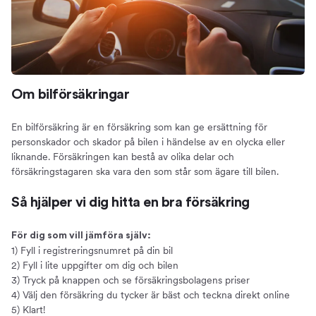
Spara pengar
Så mycket kan du spara
Priset på bilförsäkringar
Rabatter
Om bilförsäkringar
Om att samla försäkringar
Vad påverkar priset?
En bilförsäkring är en försäkring som kan ge ersättning för
Så får du en billig bilförsäkring
personskador och skador på bilen i händelse av en olycka eller
Så får du en lägre premie
liknande. Försäkringen kan bestå av olika delar och
försäkringstagaren ska vara den som står som ägare till bilen.
Vad ingår i en bilförsäkring?
Innehållet i olika försäkringar
Så hjälper vi dig hitta en bra försäkring
Trafikförsäkring
Halvförsäkring
För dig som vill jämföra själv:
1) Fyll i registreringsnumret på din bil
Helförsäkring
2) Fyll i lite uppgifter om dig och bilen
Tillägg
3) Tryck på knappen och se försäkringsbolagens priser
Självrisk
4) Välj den försäkring du tycker är bäst och teckna direkt online
5) Klart!
Välja bilförsäkring