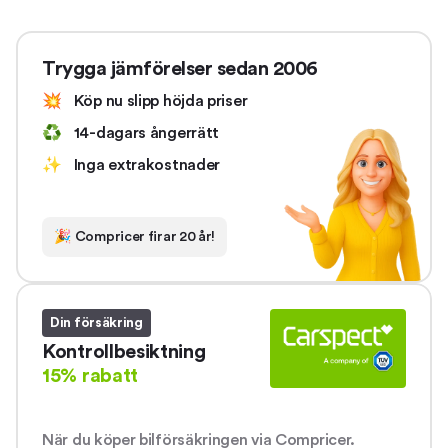
Trygga jämförelser sedan 2006
💥
Köp nu slipp höjda priser
♻️
14-dagars ångerrätt
✨
Inga extrakostnader
🎉
Compricer firar 20 år!
Din försäkring
Kontrollbesiktning
15% rabatt
När du köper bilförsäkringen via Compricer.