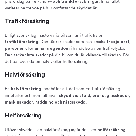
prisförslag på
. Innehållet
hel-, halv- och trafikförsäkringar
varierar beroende på hur omfattande skyddet är.
Trafikförsäkring
Enligt svensk lag måste varje bil som är i trafik ha en
. Den täcker skador som kan orsaka
,
trafikförsäkring
tredje part
eller
i händelse av en trafikolycka.
personer
annans egendom
Den täcker inte skador på din bil om du är vållande till skadan. För
det behöver du en halv-, eller helförsäkring.
Halvförsäkring
En
innehåller allt det som en trafikförsäkring
halvförsäkring
innehåller och normalt även
skydd vid stöld, brand, glasskador,
.
maskinskador, räddning och rättsskydd
Helförsäkring
Utöver skyddet i en halvförsäkring ingår det i en
helförsäkring