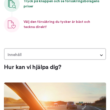
Tryck på knappen och se försäkringsbolagens
priser
Välj den försäkring du tycker är bäst och
teckna direkt!
Innehåll
Hur kan vi hjälpa dig?
Hur kan vi hjälpa dig?
Om bilförsäkringar
Så hjälper vi dig hitta en bra försäkring
Jämför och byt bilförsäkring
Jämför bilförsäkringar
Byt försäkring
Ta reda på vilken försäkring du har