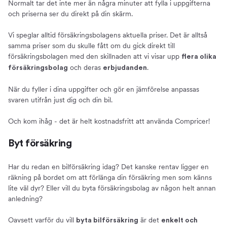
Normalt tar det inte mer än några minuter att fylla i uppgifterna
och priserna ser du direkt på din skärm.
Vi speglar alltid försäkringsbolagens aktuella priser. Det är alltså
samma priser som du skulle fått om du gick direkt till
försäkringsbolagen med den skillnaden att vi visar upp
flera olika
och deras
.
försäkringsbolag
erbjudanden
När du fyller i dina uppgifter och gör en jämförelse anpassas
svaren utifrån just dig och din bil.
Och kom ihåg - det är helt kostnadsfritt att använda Compricer!
Byt försäkring
Har du redan en bilförsäkring idag? Det kanske rentav ligger en
räkning på bordet om att förlänga din försäkring men som känns
lite väl dyr? Eller vill du byta försäkringsbolag av någon helt annan
anledning?
Oavsett varför du vill
är det
byta bilförsäkring
enkelt och