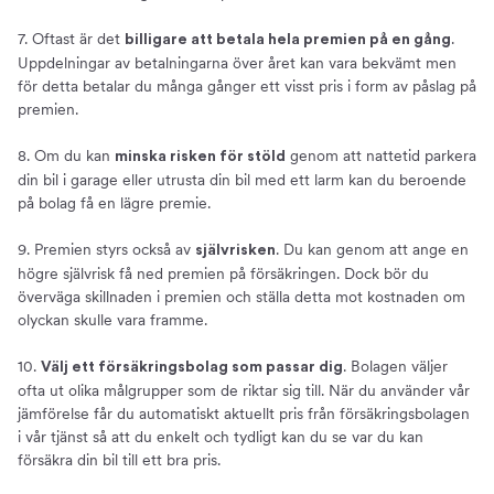
7. Oftast är det
.
billigare att betala hela premien på en gång
Uppdelningar av betalningarna över året kan vara bekvämt men
för detta betalar du många gånger ett visst pris i form av påslag på
premien.
8. Om du kan
genom att nattetid parkera
minska risken för stöld
din bil i garage eller utrusta din bil med ett larm kan du beroende
på bolag få en lägre premie.
9. Premien styrs också av
. Du kan genom att ange en
självrisken
högre självrisk få ned premien på försäkringen. Dock bör du
överväga skillnaden i premien och ställa detta mot kostnaden om
olyckan skulle vara framme.
10.
. Bolagen väljer
Välj ett försäkringsbolag som passar dig
ofta ut olika målgrupper som de riktar sig till. När du använder vår
jämförelse får du automatiskt aktuellt pris från försäkringsbolagen
i vår tjänst så att du enkelt och tydligt kan du se var du kan
försäkra din bil till ett bra pris.