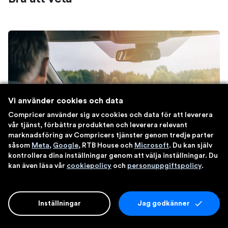
Vi använder cookies och data
Compricer använder sig av cookies och data för att leverera
vår tjänst, förbättra produkten och leverera relevant
marknadsföring av Compricers tjänster genom tredje parter
såsom
Meta
,
Google
, RTB House och
Microsoft
. Du kan själv
kontrollera dina inställningar genom att välja inställningar. Du
kan även läsa vår
cookiepolicy
och
personuppgiftspolicy
.
Villkor – förköpsinformation och
produktfaktablad
Inställningar
Jag godkänner
är en sammanfattning av vad
Förköpsinformation