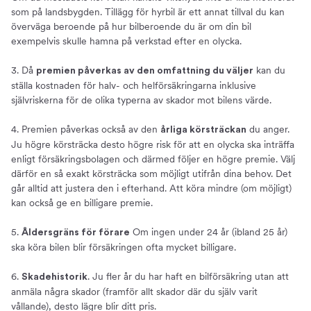
som på landsbygden. Tillägg för hyrbil är ett annat tillval du kan
överväga beroende på hur bilberoende du är om din bil
exempelvis skulle hamna på verkstad efter en olycka.
3. Då
kan du
premien påverkas av den omfattning du väljer
ställa kostnaden för halv- och helförsäkringarna inklusive
självriskerna för de olika typerna av skador mot bilens värde.
4. Premien påverkas också av den
du anger.
årliga körsträckan
Ju högre körsträcka desto högre risk för att en olycka ska inträffa
enligt försäkringsbolagen och därmed följer en högre premie. Välj
därför en så exakt körsträcka som möjligt utifrån dina behov. Det
går alltid att justera den i efterhand. Att köra mindre (om möjligt)
kan också ge en billigare premie.
5.
Om ingen under 24 år (ibland 25 år)
Åldersgräns för förare
ska köra bilen blir försäkringen ofta mycket billigare.
6.
. Ju fler år du har haft en bilförsäkring utan att
Skadehistorik
anmäla några skador (framför allt skador där du själv varit
vållande), desto lägre blir ditt pris.