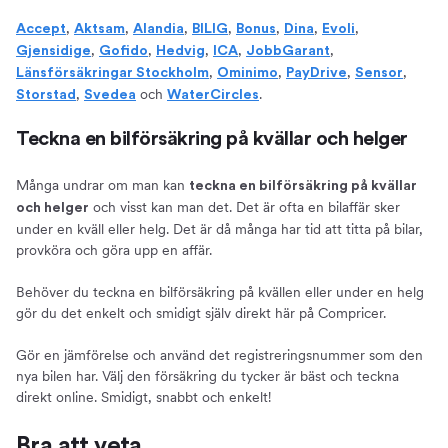
,
,
,
,
,
,
,
Accept
Aktsam
Alandia
BILIG
Bonus
Dina
Evoli
,
,
,
,
,
Gjensidige
Gofido
Hedvig
ICA
JobbGarant
,
,
,
,
Länsförsäkringar Stockholm
Ominimo
PayDrive
Sensor
,
och
.
Storstad
Svedea
WaterCircles
Teckna en bilförsäkring på kvällar och helger
Många undrar om man kan
teckna en bilförsäkring på kvällar
och visst kan man det. Det är ofta en bilaffär sker
och helger
under en kväll eller helg. Det är då många har tid att titta på bilar,
provköra och göra upp en affär.
Behöver du teckna en bilförsäkring på kvällen eller under en helg
gör du det enkelt och smidigt själv direkt här på Compricer.
Gör en jämförelse och använd det registreringsnummer som den
nya bilen har. Välj den försäkring du tycker är bäst och teckna
direkt online. Smidigt, snabbt och enkelt!
Bra att veta