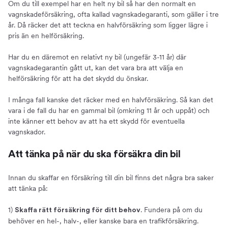
Om du till exempel har en helt ny bil så har den normalt en
vagnskadeförsäkring, ofta kallad vagnskadegaranti, som gäller i tre
år. Då räcker det att teckna en halvförsäkring som ligger lägre i
pris än en helförsäkring.
Har du en däremot en relativt ny bil (ungefär 3-11 år) där
vagnskadegarantin gått ut, kan det vara bra att välja en
helförsäkring för att ha det skydd du önskar.
I många fall kanske det räcker med en halvförsäkring. Så kan det
vara i de fall du har en gammal bil (omkring 11 år och uppåt) och
inte känner ett behov av att ha ett skydd för eventuella
vagnskador.
Att tänka på när du ska försäkra din bil
Innan du skaffar en försäkring till din bil finns det några bra saker
att tänka på:
1)
. Fundera på om du
Skaffa rätt försäkring för ditt behov
behöver en hel-, halv-, eller kanske bara en trafikförsäkring.