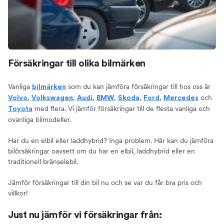
Försäkringar till olika bilmärken
Vanliga
som du kan jämföra försäkringar till hos oss är
bilmärken
,
,
,
,
,
,
och
Volvo
Volkswagen
Audi
BMW
Skoda
Ford
Mercedes
med flera. Vi jämför försäkringar till de flesta vanliga och
Toyota
ovanliga bilmodeller.
Har du en elbil eller laddhybrid? Inga problem. Här kan du jämföra
bilörsäkringar oavsett om du har en elbil, laddhybrid eller en
traditionell bränselebil.
Jämför försäkringar till din bil nu och se var du får bra pris och
villkor!
Just nu jämför vi försäkringar från: