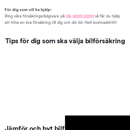
Så väljer du en bra bilförsäkring
För dig som vill ha hjälp:
Att tänka på när du ska försäkra din bil
Ring våra försäkringsrådgivare på
så får du hjälp
08-5000 2000
Vanliga misstag att undvika när du ska välja en
att hitta en bra försäkring till dig och din bil. Helt kostnadsfritt!
bilförsäkring
Försäkring till elbil
Tips för dig som ska välja bilförsäkring
Bilmärken och försäkringsbolag
Försäkringar till olika bilmärken
Just nu jämför vi försäkringar från:
Teckna en bilförsäkring på kvällar och helger
Bra att veta
Villkor – förköpsinformation och produktfaktablad
Anmäla skada
Grönt kort
Vårt erbjudande
Teckna bilförsäkring
Prata bilförsäkring med oss
Jämför och byt bilförsäkring