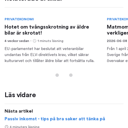
PRIVATEKONOMI
PRIVATEKO
Hotet om tvångsskrotning av äldre
Matmoms
bilar är skrotat!
verklige
4 veckor sedan
1 minuts läsning
2026-06-08
EU-parlamentet har beslutat att veteranbilar
Från 1 apri
undantas från ELV-direktivets krav, vilket säkrar
Sverige frå
kulturarvet och tillåter äldre bilar att fortsätta rulla.
övervakar e
mellan butik
Läs vidare
Nästa artikel
Passiv inkomst - tips på bra saker att tänka på
4 minuters läsning