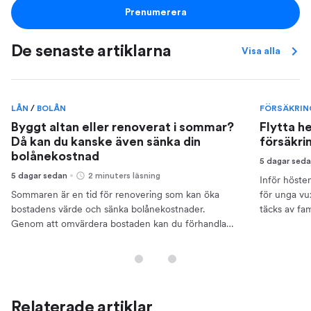
Prenumerera
De senaste artiklarna
Visa alla
LÅN
/
BOLÅN
FÖRSÄKRI
Byggt altan eller renoverat i sommar?
Flytta h
Då kan du kanske även sänka din
försäkri
bolånekostnad
5 dagar sed
5 dagar sedan
2 minuters läsning
Inför hösten
Sommaren är en tid för renovering som kan öka
för unga vu
bostadens värde och sänka bolånekostnader.
täcks av fa
Genom att omvärdera bostaden kan du förhandla
rättsskydd 
bättre räntor.
och skaffa e
Relaterade artiklar