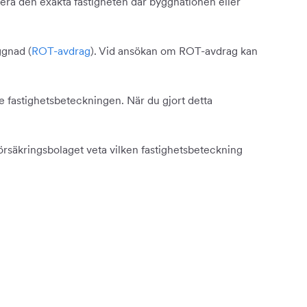
fiera den exakta fastigheten där byggnationen eller
ggnad (
ROT-avdrag
). Vid ansökan om ROT-avdrag kan
 fastighetsbeteckningen. När du gjort detta
rsäkringsbolaget veta vilken fastighetsbeteckning