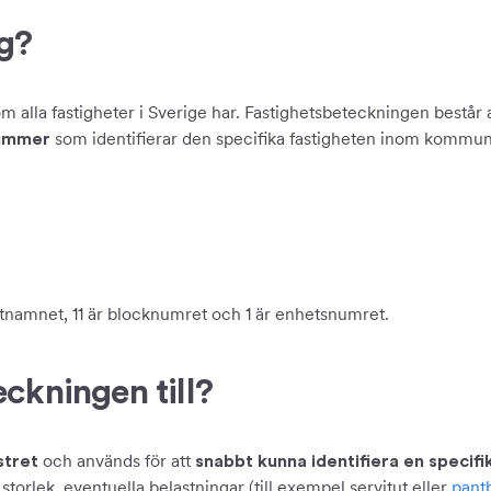
ng?
m alla fastigheter i Sverige har. Fastighetsbeteckningen består
som identifierar den specifika fastigheten inom kommu
ummer
tnamnet, 11 är blocknumret och 1 är enhetsnumret.
ckningen till?
och används för att
stret
snabbt kunna identifiera en specifi
storlek, eventuella belastningar (till exempel servitut eller
pant