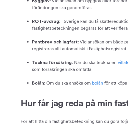
: Vid ansökan om bygglov eller förändri
Bygglov
förändringen ska genomföras.
: I Sverige kan du få skatteredukt
ROT-avdrag
fastighetsbeteckningen begäras för att verifiera a
: Vid ansökan om både 
Pantbrev och lagfart
registreras allt automatiskt i Fastighetsregistret.
: När du ska teckna en
villa
Teckna försäkring
som försäkringen ska omfatta.
: Om du ska ansöka om
bolån
för att köpa
Bolån
Hur får jag reda på min fa
För att hitta din fastighetsbeteckning kan du göra föl