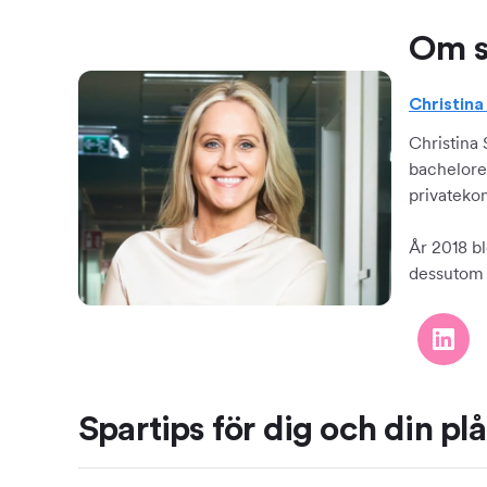
Om s
Christin
Christina
bachelore
privateko
År 2018 bl
dessutom f
Spartips för dig och din pl