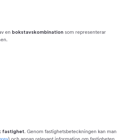
 av en
som representerar
bokstavskombination
nen.
. Genom fastighetsbeteckningen kan man
k fastighet
brev
) och annan relevant information om fastigheten.