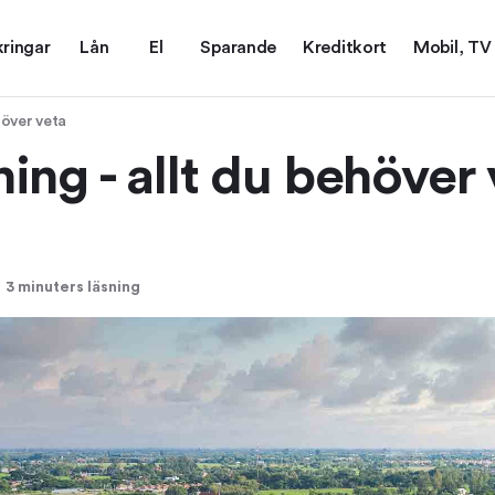
kringar
Lån
El
Sparande
Kreditkort
Mobil, TV
höver veta
ing - allt du behöver 
3 minuters läsning