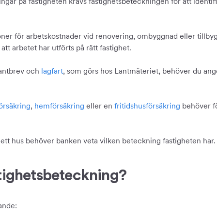
ngar på fastigheten krävs fastighetsbeteckningen för att identi
ioner för arbetskostnader vid renovering, ombyggnad eller tillby
tt arbetet har utförts på rätt fastighet.
pantbrev och
lagfart
, som görs hos Lantmäteriet, behöver du ange
försäkring
,
hemförsäkring
eller en
fritidshusförsäkring
behöver fö
 ett hus behöver banken veta vilken beteckning fastigheten har.
stighetsbeteckning?
jande: