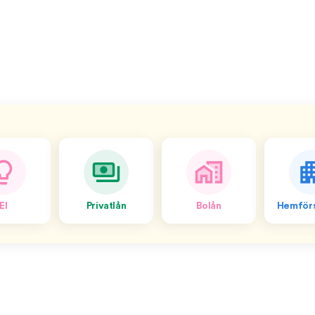
El
Privatlån
Bolån
Hemförs